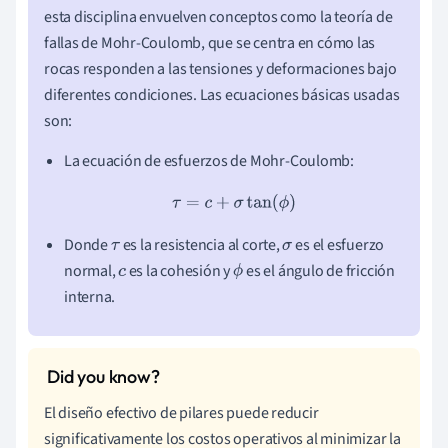
esta disciplina envuelven conceptos como la teoría de
fallas de Mohr-Coulomb, que se centra en cómo las
rocas responden a las tensiones y deformaciones bajo
diferentes condiciones. Las ecuaciones básicas usadas
son:
La ecuación de esfuerzos de Mohr-Coulomb:
τ
=
c
+
σ
tan
(
ϕ
)
Donde
es la resistencia al corte,
es el esfuerzo
τ
σ
normal,
es la cohesión y
es el ángulo de fricción
c
ϕ
interna.
El diseño efectivo de pilares puede reducir
significativamente los costos operativos al minimizar la