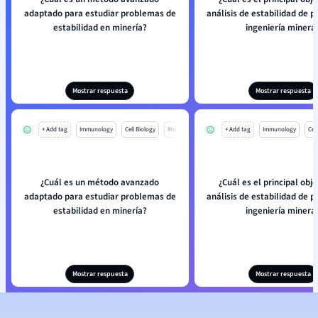
adaptado para estudiar problemas de
análisis de estabilidad de pi
estabilidad en minería?
ingeniería minera
Mostrar respuesta
Mostrar respuesta
+ Add tag
Immunology
Cell Biology
Mo
+ Add tag
Immunology
Cell
¿Cuál es un método avanzado
¿Cuál es el principal obje
adaptado para estudiar problemas de
análisis de estabilidad de pi
estabilidad en minería?
ingeniería minera
Mostrar respuesta
Mostrar respuesta