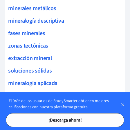
minerales metálicos
mineralogía descriptiva
fases minerales
zonas tectónicas
extracción mineral
soluciones sólidas
mineralogía aplicada
fluidos hidrotermales
El 94% de los usuarios de StudySmarter obtienen mejores
calificaciones con nuestra plataforma gratuita.
estabilidad de fases
Tarjetas de estudio
Tarjetas de estudio
minerales carbonatos
¡Descarga ahora!