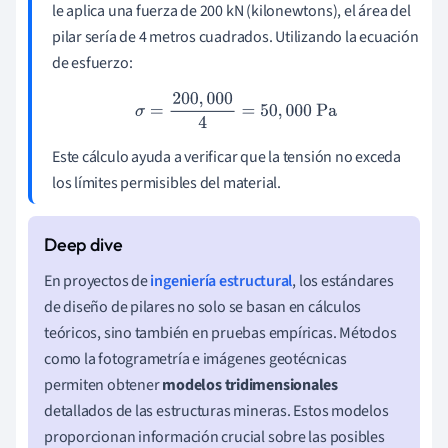
le aplica una fuerza de 200 kN (kilonewtons), el área del
pilar sería de 4 metros cuadrados. Utilizando la ecuación
de esfuerzo:
σ
=
200
,
000
4
=
50
,
000
Pa
Este cálculo ayuda a verificar que la tensión no exceda
los límites permisibles del material.
En proyectos de
ingeniería estructural
, los estándares
de diseño de pilares no solo se basan en cálculos
teóricos, sino también en pruebas empíricas. Métodos
como la fotogrametría e imágenes geotécnicas
permiten obtener
modelos tridimensionales
detallados de las estructuras mineras. Estos modelos
proporcionan información crucial sobre las posibles