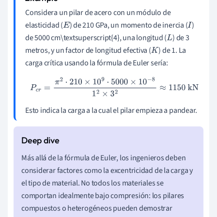
Considera un pilar de acero con un módulo de
elasticidad (
) de 210 GPa, un momento de inercia (
)
E
I
de 5000 cm\textsuperscript{4}, una longitud (
) de 3
L
metros, y un factor de longitud efectiva (
) de 1. La
K
carga crítica usando la fórmula de Euler sería:
P
c
r
=
π
2
⋅
210
×
10
9
⋅
5000
×
10
−
8
1
2
×
3
2
≈
1150
kN
Esto indica la carga a la cual el pilar empieza a pandear.
Más allá de la fórmula de Euler, los ingenieros deben
considerar factores como la excentricidad de la carga y
el tipo de material. No todos los materiales se
comportan idealmente bajo compresión: los pilares
compuestos o heterogéneos pueden demostrar