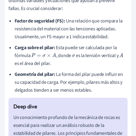
distintas variables y ecuaciones que ayudan a prevenir
fallas. Es crucial considerar:
Factor de seguridad (FS):
Una relación que compara la
resistencia del material con las tensiones aplicadas.
Usualmente, un FS mayor a 1 indica estabilidad.
Carga sobre el pilar:
Esta puede ser calculada por la
fórmula
, donde
es la tensión vertical y
P
=
σ
×
A
σ
A
es el área del pilar.
Geometría del pilar:
La forma del pilar puede influir en
su capacidad de carga. Por ejemplo, pilares más altos y
delgados tienden a ser menos estables.
Un conocimiento profundo de la mecánica de rocas es
esencial para realizar un análisis robusto de la
estabilidad de pilares. Los principios fundamentales de