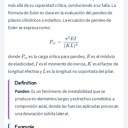
más allá de su capacidad crítica, conduciendo a su falla. La
fórmula de Euler es clave en la evaluación del pandeo de
pilares cilíndricos o esbeltos. La ecuación de pandeo de
Euler se expresa como:
P
c
r
=
π
2
E
I
(
K
L
)
2
donde
es la carga crítica para pandeo,
es el módulo
P
c
r
E
de elasticidad,
es el momento de inercia,
es el factor de
I
K
longitud efectiva y
es la longitud no soportada del pilar.
L
Pandeo
: Es un fenómeno de inestabilidad que se
produce en elementos largos y estrechos sometidos a
compresión axial, donde las fuerzas aplicadas provocan
una desviación súbita lateral.