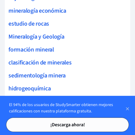
mineralogía económica
estudio de rocas
Mineralogía y Geología
formación mineral
clasificación de minerales
sedimentología minera
hidrogeoquímica
analítica ambiental
El 94% de los usuarios de StudySmarter obtienen mejores
calificaciones con nuestra plataforma gratuita.
zonas de falla
Tarjetas de estudio
Tarjetas de estudio
¡Descarga ahora!
yacimientos minerales