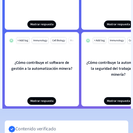
Mostrar respuesta
Mostrar respuesta
+ Add tag
Immunology
Cell Biology
Mo
+ Add tag
Immunology
Cell
¿Cómo contribuye el software de
¿Cómo contribuye la automa
gestión a la automatización minera?
la seguridad del trabajad
minería?
Mostrar respuesta
Mostrar respuesta
Contenido verificado