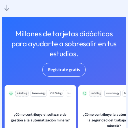
Millones de tarjetas didácticas
para ayudarte a sobresalir en tus
estudios.
Regístrate gratis
+ Add tag
Immunology
Cell Biology
Mo
+ Add tag
Immunology
Cell
¿Cómo contribuye el software de
¿Cómo contribuye la automa
gestión a la automatización minera?
la seguridad del trabajad
minería?