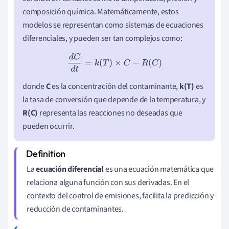
composición química. Matemáticamente, estos
modelos se representan como sistemas de ecuaciones
diferenciales, y pueden ser tan complejos como:
d
C
d
t
=
k
(
T
)
×
C
−
R
(
C
)
donde
C
es la concentración del contaminante,
k(T)
es
la tasa de conversión que depende de la temperatura, y
R(C)
representa las reacciones no deseadas que
pueden ocurrir.
La
ecuación diferencial
es una ecuación matemática que
relaciona alguna función con sus derivadas. En el
contexto del control de emisiones, facilita la predicción y
reducción de contaminantes.