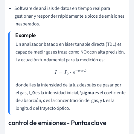
Software de análisis de datos en tiempo real para
gestionar y responder rápidamente a picos de emisiones
inesperados.
Un analizador basado en láser tunable directa (TDL) es
capaz de medir gases traza como NOx con alta precisión.
La ecuación fundamental para la medición es:
I
=
I
0
⋅
e
−
σ
⋅
c
⋅
L
donde
I
es la intensidad de la luz después de pasar por
el gas,
I_0
es la intensidad inicial,
\sigma
es el coeficiente
de absorción,
c
es la concentración del gas, y
L
es la
longitud del trayecto óptico.
control de emisiones - Puntos clave