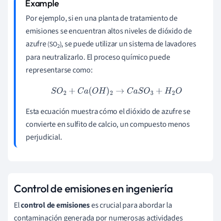
Por ejemplo, si en una planta de tratamiento de
emisiones se encuentran altos niveles de dióxido de
azufre
, se puede utilizar un sistema de lavadores
(SO
)
2
para neutralizarlo. El proceso químico puede
representarse como:
S
O
2
+
C
a
(
O
H
)
2
→
C
a
S
O
3
+
H
2
O
Esta ecuación muestra cómo el dióxido de azufre se
convierte en sulfito de calcio, un compuesto menos
perjudicial.
Control de emisiones en ingeniería
El
control de emisiones
es crucial para abordar la
contaminación generada por numerosas actividades