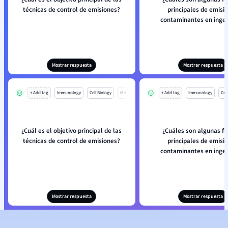
técnicas de control de emisiones?
principales de emisi
contaminantes en ingen
Mostrar respuesta
Mostrar respuesta
+ Add tag
Immunology
Cell Biology
Mo
+ Add tag
Immunology
Cell
¿Cuál es el objetivo principal de las
¿Cuáles son algunas f
técnicas de control de emisiones?
principales de emisi
contaminantes en ingen
Mostrar respuesta
Mostrar respuesta