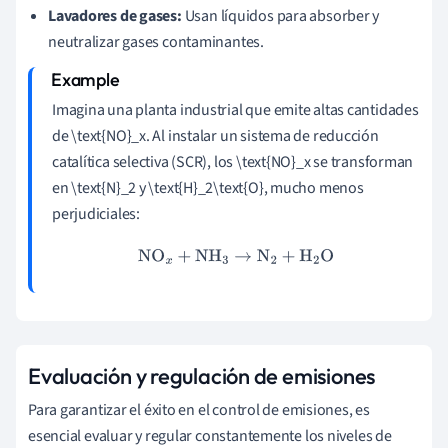
Lavadores de gases:
Usan líquidos para absorber y
neutralizar gases contaminantes.
Imagina una planta industrial que emite altas cantidades
de \text{NO}_x. Al instalar un sistema de reducción
catalítica selectiva (SCR), los \text{NO}_x se transforman
en \text{N}_2 y \text{H}_2\text{O}, mucho menos
perjudiciales:
NO
x
+
NH
3
→
N
2
+
H
2
O
Evaluación y regulación de emisiones
Para garantizar el éxito en el control de emisiones, es
esencial evaluar y regular constantemente los niveles de