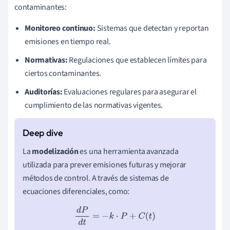
contaminantes:
Monitoreo continuo:
Sistemas que detectan y reportan
emisiones en tiempo real.
Normativas:
Regulaciones que establecen límites para
ciertos contaminantes.
Auditorías:
Evaluaciones regulares para asegurar el
cumplimiento de las normativas vigentes.
La
modelización
es una herramienta avanzada
utilizada para prever emisiones futuras y mejorar
métodos de control. A través de sistemas de
ecuaciones diferenciales, como:
d
P
d
t
=
−
k
⋅
P
+
C
(
t
)