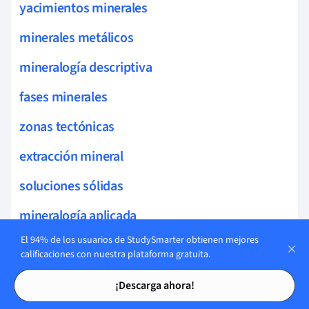
yacimientos minerales
minerales metálicos
mineralogía descriptiva
fases minerales
zonas tectónicas
extracción mineral
soluciones sólidas
mineralogía aplicada
El 94% de los usuarios de StudySmarter obtienen mejores
fluidos hidrotermales
calificaciones con nuestra plataforma gratuita.
Tarjetas de estudio
Tarjetas de estudio
estabilidad de fases
¡Descarga ahora!
minerales carbonatos