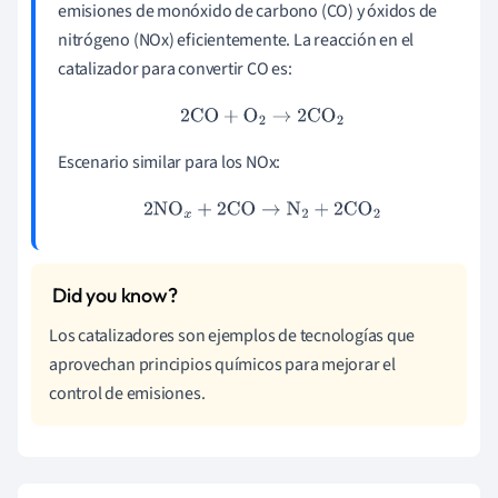
emisiones de monóxido de carbono (CO) y óxidos de
nitrógeno (NOx) eficientemente. La reacción en el
catalizador para convertir CO es:
2
CO
+
O
2
→
2
CO
2
Escenario similar para los NOx:
2
NO
x
+
2
CO
→
N
2
+
2
CO
2
Los catalizadores son ejemplos de tecnologías que
aprovechan principios químicos para mejorar el
control de emisiones.