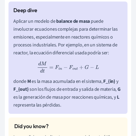
Aplicar un modelo de
balance de masa
puede
involucrar ecuaciones complejas para determinar las
emisiones, especialmente en reactores químicos o
procesos industriales. Por ejemplo, en un sistema de
reactor, la ecuación diferencial usada podría ser:
d
M
d
t
=
F
i
n
−
F
o
u
t
+
G
−
L
donde
M
es la masa acumulada en el sistema,
F_{in}
y
F_{out}
son los flujos de entrada y salida de materia,
G
es la generación de masa por reacciones químicas, y
L
representa las pérdidas.