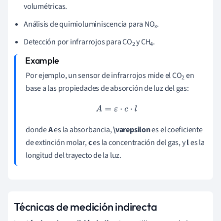
volumétricas.
Análisis de quimioluminiscencia para NO
.
x
Detección por infrarrojos para CO
y CH
.
2
4
Por ejemplo, un sensor de infrarrojos mide el CO
en
2
base a las propiedades de absorción de luz del gas:
A
=
ε
⋅
c
⋅
l
donde
A
es la absorbancia,
\varepsilon
es el coeficiente
de extinción molar,
c
es la concentración del gas, y
l
es la
longitud del trayecto de la luz.
Técnicas de medición indirecta