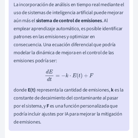
La incorporación de análisis en tiempo real mediante el
uso de sistemas de inteligencia artificial puede mejorar
aún más el
sistema de control de emisiones
. Al
emplear aprendizaje automático, es posible identificar
patrones en las emisiones y optimizar en
consecuencia. Una ecuación diferencial que podría
modelar la dinámica de mejora en el control de las
emisiones podría ser:
d
E
d
t
=
−
k
⋅
E
(
t
)
+
F
donde
E(t)
representa la cantidad de emisiones,
k
es la
constante de decaimiento del contaminante al pasar
por el sistema, y
F
es una función personalizada que
podría incluir ajustes por IA para mejorar la mitigación
de emisiones.