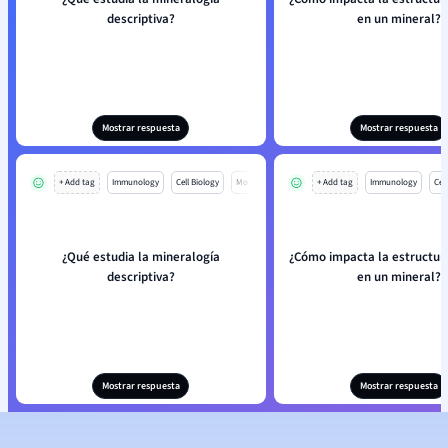
descriptiva?
en un mineral?
Mostrar respuesta
Mostrar respuesta
+ Add tag
Immunology
Cell Biology
Mo
+ Add tag
Immunology
Cell
¿Qué estudia la mineralogía
¿Cómo impacta la estructura
descriptiva?
en un mineral?
Mostrar respuesta
Mostrar respuesta