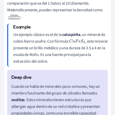
comparación que va del 1 (talco) al 10 (diamante).
Matemáticamente, puedes representar la densidad como
.
m
a
s
a
v
o
l
u
m
e
n
Un ejemplo clásico es el de la
calcopirita
, un mineral de
cobre hierro azufre. Con fórmula
, este mineral
C
u
F
e
S
2
presenta un brillo metálico y una dureza de 3.5 a 4 en la
escala de Mohs. Es una fuente principal para la
extracción del cobre.
Cuando se habla de minerales poco comunes, hay un
miembro fascinante del grupo de silicatos llamados
zeolitas
. Estos minerales tienen estructuras que
albergan agua dentro de su red cristalina y presentan
propiedades únicas, como una increíble capacidad