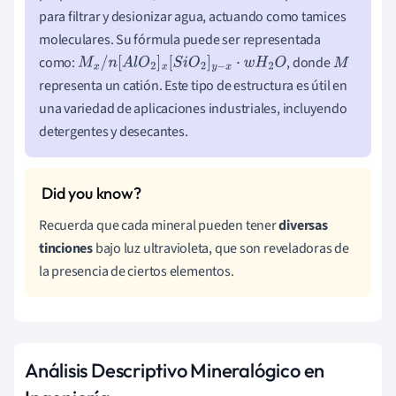
para filtrar y desionizar agua, actuando como tamices
moleculares. Su fórmula puede ser representada
como:
, donde
M
x
/
n
[
A
l
O
2
]
x
[
S
i
O
2
]
y
−
x
·
w
H
2
O
M
representa un catión. Este tipo de estructura es útil en
una variedad de aplicaciones industriales, incluyendo
detergentes y desecantes.
Recuerda que cada mineral pueden tener
diversas
tinciones
bajo luz ultravioleta, que son reveladoras de
la presencia de ciertos elementos.
Análisis Descriptivo Mineralógico en