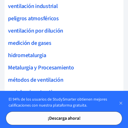
ventilación industrial
peligros atmosféricos
ventilación por dilución
medición de gases
hidrometalurgia
Metalurgia y Procesamiento
métodos de ventilación
metalurgia extractiva
El 94% de los usuarios de StudySmarter obtienen mejores
ventilación regional
calificaciones con nuestra plataforma gratuita.
Tarjetas de estudio
Tarjetas de estudio
mineralurgia
¡Descarga ahora!