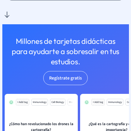
Millones de tarjetas didácticas
para ayudarte a sobresalir en tus
estudios.
Regístrate gratis
+ Add tag
Immunology
Cell Biology
Mo
+ Add tag
Immunology
Cell
¿Cómo han revolucionado los drones la
¿Qué es la cartografía y c
cartografía?
importancia?