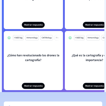
Mostrar respuesta
Mostrar respuesta
+ Add tag
Immunology
Cell Biology
Mo
+ Add tag
Immunology
Cell
¿Cómo han revolucionado los drones la
¿Qué es la cartografía y c
cartografía?
importancia?
Mostrar respuesta
Mostrar respuesta