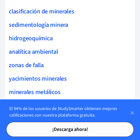
clasificación de minerales
sedimentología minera
hidrogeoquímica
analítica ambiental
zonas de falla
yacimientos minerales
minerales metálicos
mineralogía descriptiva
El 94% de los usuarios de StudySmarter obtienen mejores
calificaciones con nuestra plataforma gratuita.
fases minerales
Tarjetas de estudio
Tarjetas de estudio
¡Descarga ahora!
zonas tectónicas