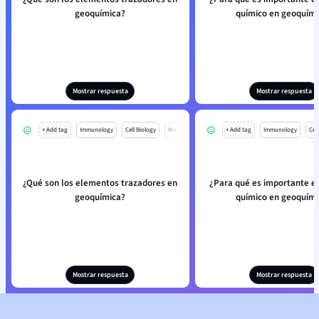
geoquímica?
químico en geoquími
Mostrar respuesta
Mostrar respuesta
+ Add tag
Immunology
Cell Biology
Mo
+ Add tag
Immunology
Cell
¿Qué son los elementos trazadores en
¿Para qué es importante el 
geoquímica?
químico en geoquími
Mostrar respuesta
Mostrar respuesta