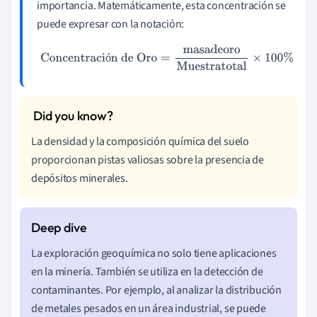
importancia. Matemáticamente, esta concentración se
puede expresar con la notación:
Concentración de Oro
=
masadeoro
Muestratotal
×
100
%
ó
La densidad y la composición química del suelo
proporcionan pistas valiosas sobre la presencia de
depósitos minerales.
La exploración geoquímica no solo tiene aplicaciones
en la minería. También se utiliza en la detección de
contaminantes. Por ejemplo, al analizar la distribución
de metales pesados en un área industrial, se puede