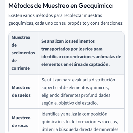
Métodos de Muestreo en Geoquímica
Existen varios métodos para recolectar muestras
geoquímicas, cada uno con su propósito y consideraciones:
Muestreo
Se analizan los sedimentos
de
transportados por los ríos para
sedimentos
identificar concentraciones anómalas de
de
elementos en el área de captación.
corriente
Se utilizan para evaluar la distribución
Muestreo
superficial de elementos químicos,
de suelos
eligiendo diferentes profundidades
según el objetivo del estudio.
Identifica y analiza la composición
Muestreo
química in situ de formaciones rocosas,
de rocas
útil en la búsqueda directa de minerales.