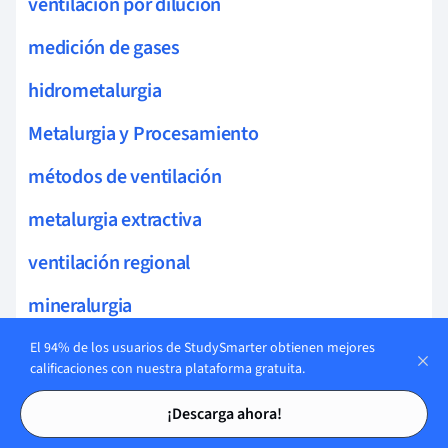
ventilación por dilución
medición de gases
hidrometalurgia
Metalurgia y Procesamiento
métodos de ventilación
metalurgia extractiva
ventilación regional
mineralurgia
concentración mineral
El 94% de los usuarios de StudySmarter obtienen mejores
calificaciones con nuestra plataforma gratuita.
pirometalurgia
Tarjetas de estudio
Tarjetas de estudio
¡Descarga ahora!
ventilación por presión