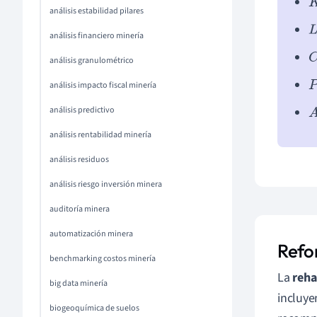
K
análisis estabilidad pilares
L
análisis financiero minería
C
análisis granulométrico
P
análisis impacto fiscal minería
análisis predictivo
A
análisis rentabilidad minería
análisis residuos
análisis riesgo inversión minera
auditoría minera
automatización minera
Refo
benchmarking costos minería
La
reha
big data minería
incluye
biogeoquímica de suelos