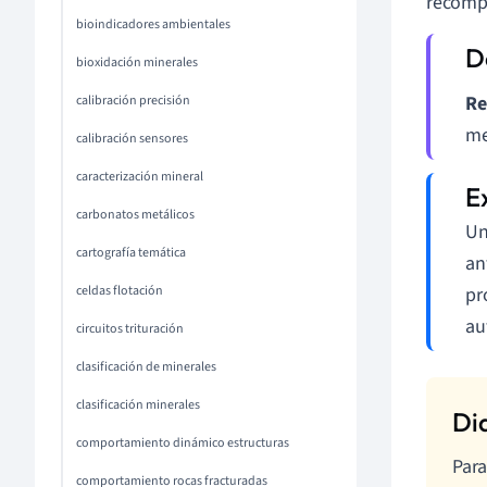
recompo
bioindicadores ambientales
bioxidación minerales
Re
calibración precisión
me
calibración sensores
caracterización mineral
carbonatos metálicos
Un
cartografía temática
an
pr
celdas flotación
au
circuitos trituración
clasificación de minerales
clasificación minerales
comportamiento dinámico estructuras
Para
comportamiento rocas fracturadas