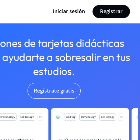
Iniciar sesión
Registrar
lones de tarjetas didácticas
 ayudarte a sobresalir en tus
estudios.
Regístrate gratis
Immunology
Cell Biology
Mo
+ Add tag
Immunology
Cell Biology
Mo