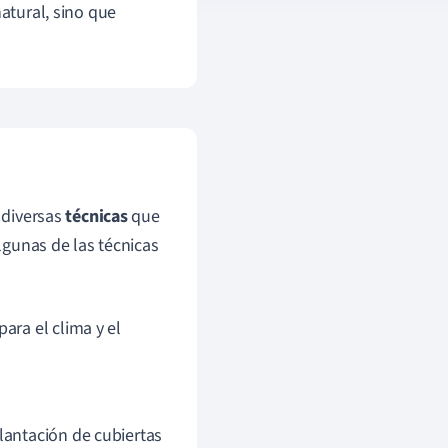
natural, sino que
r diversas
técnicas
que
Algunas de las técnicas
ara el clima y el
lantación de cubiertas