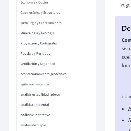
Economía y Costos
vege
Geomecánica y Estructuras
Metalurgia y Procesamiento
Mineralogía y Geología
Cont
Proyección y Cartografía
sist
Reciclaje y Residuos
suel
Ventilación y Seguridad
fór
acondicionamiento geotécnico
agitación mecánica
analisis estabilidad laderas
don
analítica ambiental
E
análisis cuantitativo
R
análisis de mapas