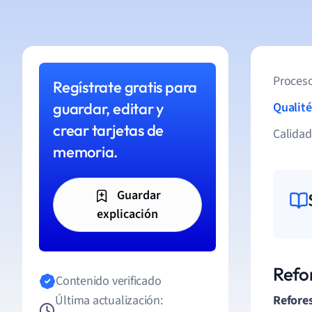
Proceso
Regístrate gratis para
guardar, editar y
Qualité
crear tarjetas de
Calida
memoria.
Guardar
explicación
Refo
Contenido verificado
Última actualización:
Refore