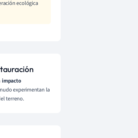
eración ecológica
stauración
n
impacto
enudo experimentan la
el terreno.