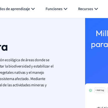
Generar tarjetas de aprendizaje
Resumir página
dos de aprendizaje
Funciones
Recursos
Mil
ra
para
ción ecológica de áreas donde se
ar la biodiversidad y estabilizar el
vegetales nativas y el manejo
cosistema afectado. Mediante
l de las actividades mineras y
+ Add tag