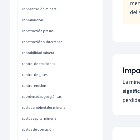
menu
concentración mineral
del 
conminución
construcción presas
construcción subterránea
contabilidad minera
control de emisiones
Impa
control de gases
La mine
control erosión
signifi
coordenadas geográficas
pérdida
costos ambientales minería
costos capital minería
costos de operación