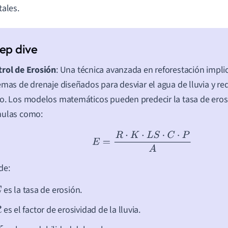
tales.
rol de Erosión
: Una técnica avanzada en reforestación implic
emas de drenaje diseñados para desviar el agua de lluvia y red
o. Los modelos matemáticos pueden predecir la tasa de eros
mulas como:
E
=
R
⋅
K
⋅
L
S
⋅
C
⋅
P
A
de:
es la tasa de erosión.
es el factor de erosividad de la lluvia.