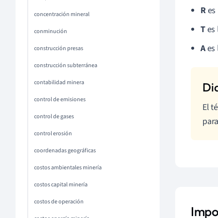
R
es 
concentración mineral
T
es 
conminución
A
es 
construcción presas
construcción subterránea
contabilidad minera
control de emisiones
El t
control de gases
para
control erosión
coordenadas geográficas
costos ambientales minería
costos capital minería
costos de operación
Impo