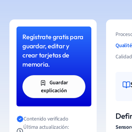
Proceso
Regístrate gratis para
guardar, editar y
Qualité
crear tarjetas de
Calida
memoria.
Guardar
explicación
Defi
Contenido verificado
Última actualización:
Sensor