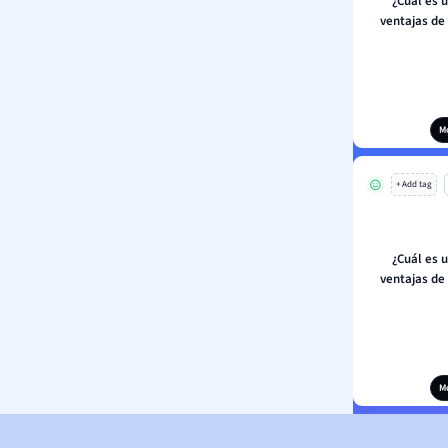
¿Cuál es u
ventajas de
M
+ Add tag
¿Cuál es u
ventajas de
M