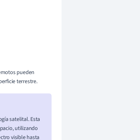
remotos pueden
rficie terrestre.
ía satelital. Esta
pacio, utilizando
tro visible hasta