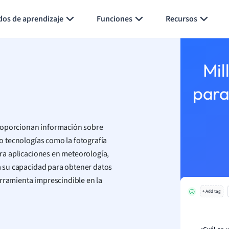
Generar tarjetas de aprendizaje
Resumir página
dos de aprendizaje
Funciones
Recursos
Mil
para
proporcionan información sobre
do tecnologías como la fotografía
ara aplicaciones en meteorología,
 a su capacidad para obtener datos
erramienta imprescindible en la
+ Add tag