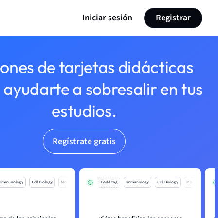
Iniciar sesión
Registrar
lones de tarjetas didácticas
 ayudarte a sobresalir en tus
estudios.
Regístrate gratis
Immunology
Cell Biology
Mo
+ Add tag
Immunology
Cell Biology
Mo