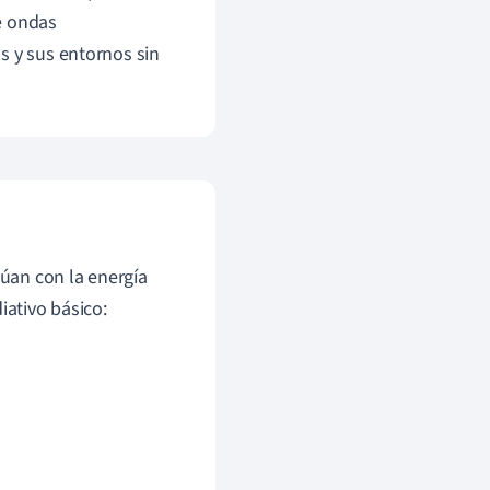
e ondas
s y sus entornos sin
túan con la energía
iativo básico: