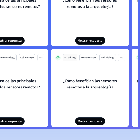
na de las principales
¿Cómo benefician los sensores
¿
 los sensores remotos?
remotos a la arqueología?
ostrar respuesta
Mostrar respuesta
Immunology
Cell Biology
Mo
+ Add tag
Immunology
Cell Biology
Mo
na de las principales
¿Cómo benefician los sensores
¿
 los sensores remotos?
remotos a la arqueología?
ostrar respuesta
Mostrar respuesta