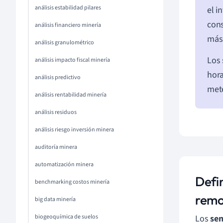
análisis estabilidad pilares
el i
cons
análisis financiero minería
más 
análisis granulométrico
Los 
análisis impacto fiscal minería
hora
análisis predictivo
mete
análisis rentabilidad minería
análisis residuos
análisis riesgo inversión minera
auditoría minera
automatización minera
Defin
benchmarking costos minería
remo
big data minería
biogeoquímica de suelos
Los
sen