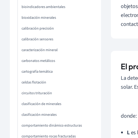
objetos
bioindicadores ambientales
electro
bioxidación minerales
contact
calibración precisión
calibración sensores
caracterización mineral
carbonatos metálicos
El p
cartografía temática
La dete
celdas flotación
solar. 
circuitos trituración
clasificación de minerales
clasificación minerales
donde:
comportamiento dinámico estructuras
L
es 
comportamiento rocas fracturadas