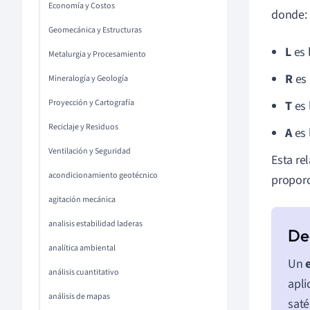
Economía y Costos
donde:
Geomecánica y Estructuras
L
es 
Metalurgia y Procesamiento
R
es 
Mineralogía y Geología
Proyección y Cartografía
T
es 
Reciclaje y Residuos
A
es 
Ventilación y Seguridad
Esta re
acondicionamiento geotécnico
proporc
agitación mecánica
analisis estabilidad laderas
analítica ambiental
Un
análisis cuantitativo
apli
análisis de mapas
saté