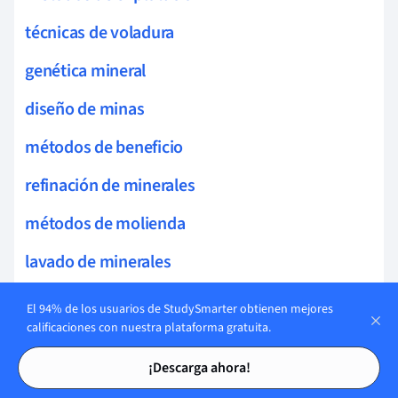
técnicas de voladura
genética mineral
diseño de minas
métodos de beneficio
refinación de minerales
métodos de molienda
lavado de minerales
procesos extractivos
El 94% de los usuarios de StudySmarter obtienen mejores
calificaciones con nuestra plataforma gratuita.
sostenimiento de túneles
Tarjetas de estudio
Tarjetas de estudio
¡Descarga ahora!
trituración de minerales