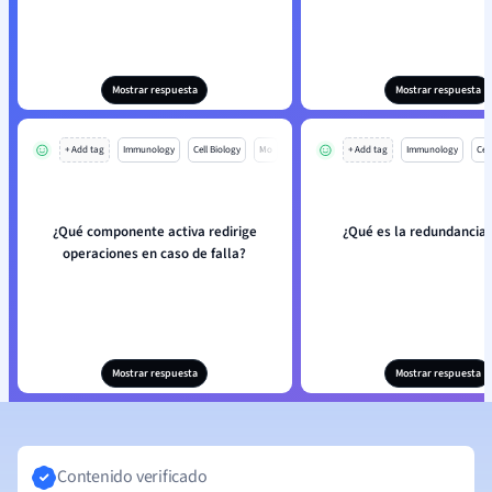
Mostrar respuesta
Mostrar respuesta
+ Add tag
Immunology
Cell Biology
Mo
+ Add tag
Immunology
Cell
¿Qué componente activa redirige
¿Qué es la redundancia 
operaciones en caso de falla?
Mostrar respuesta
Mostrar respuesta
Contenido verificado