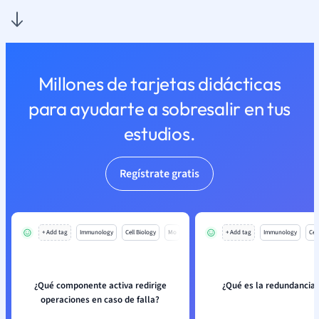
Millones de tarjetas didácticas
para ayudarte a sobresalir en tus
estudios.
Regístrate gratis
+ Add tag
Immunology
Cell Biology
Mo
+ Add tag
Immunology
Cell
¿Qué componente activa redirige
¿Qué es la redundancia 
operaciones en caso de falla?