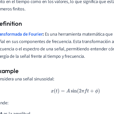
nto en el tiempo como en los valores, lo que significa que es
meros finitos.
ansformada de Fourier
:
Es una herramienta matemática qu
ñal en sus componentes de frecuencia. Esta transformación ay
ecuencia o el espectro de una señal, permitiendo entender có
ergía de la señal frente al tiempo y frecuencia.
nsidera una señal sinusoidal:
x
(
t
)
=
A
sin
(
2
π
f
t
+
ϕ
)
nde:
A
es la amplitud.