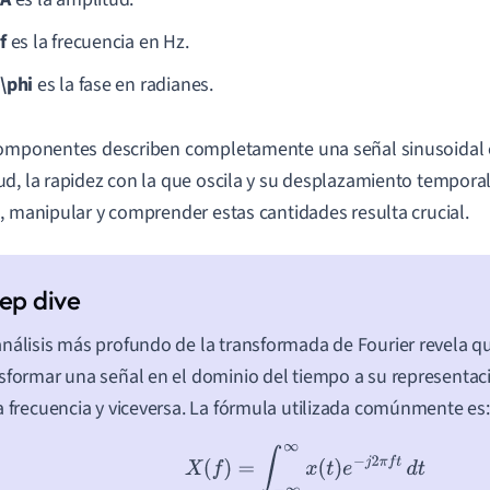
f
es la frecuencia en Hz.
\phi
es la fase en radianes.
omponentes describen completamente una señal sinusoidal 
d, la rapidez con la que oscila y su desplazamiento temporal.
, manipular y comprender estas cantidades resulta crucial.
nálisis más profundo de la transformada de Fourier revela q
sformar una señal en el dominio del tiempo a su representac
a frecuencia y viceversa. La fórmula utilizada comúnmente es:
X
(
f
)
=
∫
−
∞
∞
x
(
t
)
e
−
j
2
π
f
t
d
t