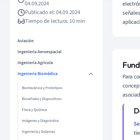
04.09.2024
electró
Publicado el: 04.09.2024
señales
Tiempo de lectura: 10 min
aplicac
Aviación
Ingeniería Aeroespacial
Ingeniería Agrícola
Fund
Ingeniería Biomédica
Para co
concept
Biomecánica y Prototipos
asociad
Bioseñales y Dispositivos
Física y Química
Imágenes y Diagnóstico
Se
Ingeniería y Sistemas
ti