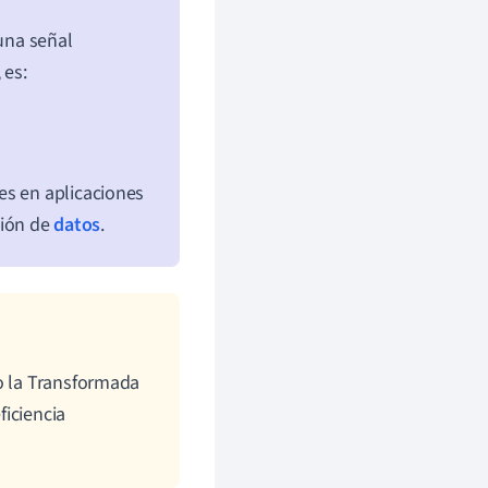
 una señal
 es:
es en aplicaciones
sión de
datos
.
mo la Transformada
ficiencia