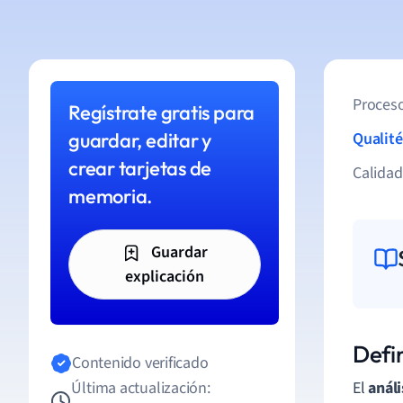
Proceso
Regístrate gratis para
guardar, editar y
Qualité
crear tarjetas de
Calida
memoria.
Guardar
explicación
Defin
Contenido verificado
Última actualización:
El
análi