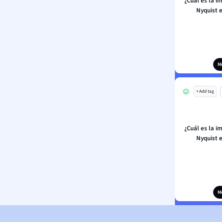
¿Cuál es la i
Nyquist e
M
+ Add tag
¿Cuál es la i
Nyquist e
M