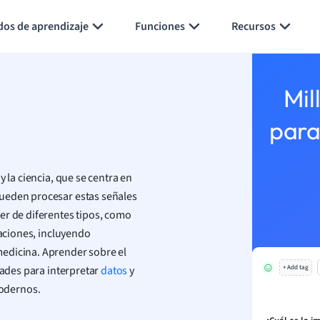
Generar tarjetas de aprendizaje
Resumir página
dos de aprendizaje
Funciones
Recursos
Mil
para
 la ciencia, que se centra en
pueden procesar estas señales
er de diferentes tipos, como
caciones, incluyendo
medicina. Aprender sobre el
dades para interpretar
datos
y
+ Add tag
modernos.