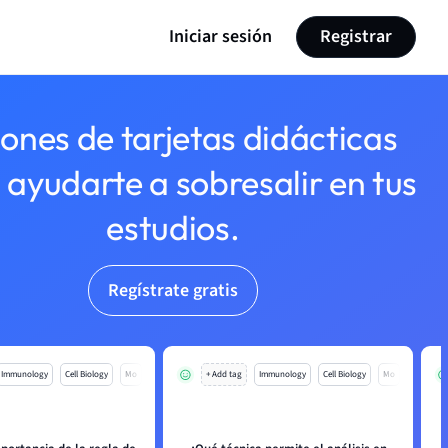
Iniciar sesión
Registrar
lones de tarjetas didácticas
 ayudarte a sobresalir en tus
estudios.
Regístrate gratis
Immunology
Cell Biology
Mo
+ Add tag
Immunology
Cell Biology
Mo