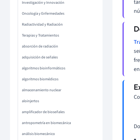
ta
Investigación y Innovación
nú
Oncología y Enfermedades
Radiactividad y Radiación
Terapias y Tratamientos
Tr
absorción de radiación
se
adquisición de señales
fr
en
algoritmos bioinformáticos
algoritmos biomédicos
almacenamiento nuclear
Co
aloinjertos
amplificador de bioseñales
antropometría en biomecánica
Do
análisis biomecánico