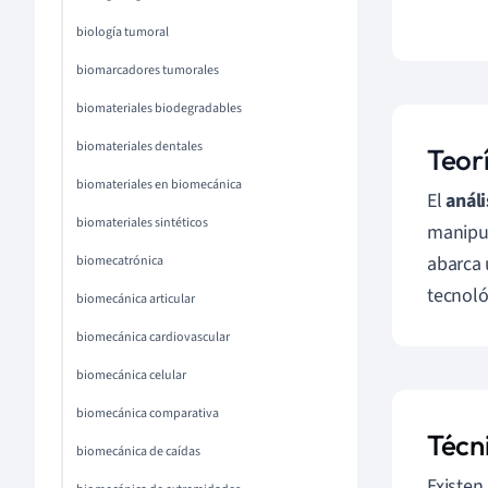
biología tumoral
biomarcadores tumorales
biomateriales biodegradables
biomateriales dentales
Teorí
biomateriales en biomecánica
El
análi
biomateriales sintéticos
manipul
abarca 
biomecatrónica
tecnoló
biomecánica articular
biomecánica cardiovascular
biomecánica celular
biomecánica comparativa
Técni
biomecánica de caídas
Existen