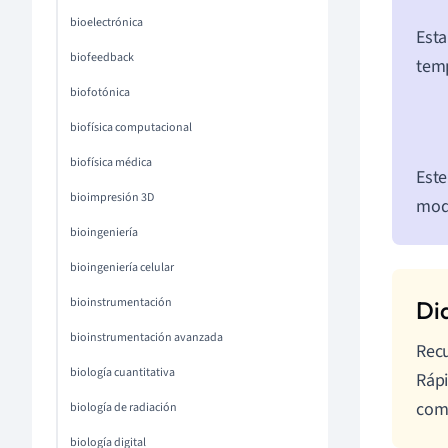
bioelectrónica
Esta
biofeedback
temp
biofotónica
biofísica computacional
biofísica médica
Este
bioimpresión 3D
mod
bioingeniería
bioingeniería celular
bioinstrumentación
bioinstrumentación avanzada
Recu
biología cuantitativa
Rápi
com
biología de radiación
biología digital