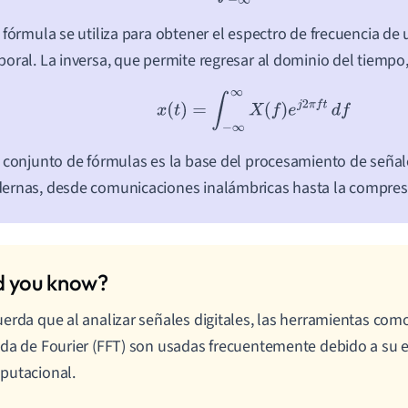
 fórmula se utiliza para obtener el espectro de frecuencia de
oral. La inversa, que permite regresar al dominio del tiempo,
x
(
t
)
=
∫
−
∞
∞
X
(
f
)
e
j
2
π
f
t
d
f
 conjunto de fórmulas es la base del procesamiento de señal
ernas, desde comunicaciones inalámbricas hasta la compre
erda que al analizar señales digitales, las herramientas co
da de Fourier (FFT) son usadas frecuentemente debido a su e
putacional.