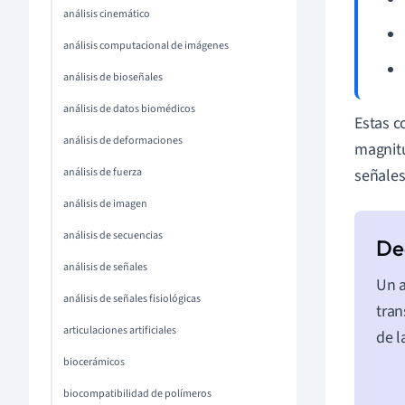
análisis cinemático
análisis computacional de imágenes
análisis de bioseñales
análisis de datos biomédicos
Estas c
análisis de deformaciones
magnitu
análisis de fuerza
señales
análisis de imagen
análisis de secuencias
análisis de señales
Un a
análisis de señales fisiológicas
tran
articulaciones artificiales
de l
biocerámicos
biocompatibilidad de polímeros