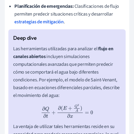
Planificación de emergencias:
Clasificaciones de flujo
permiten predecir situaciones críticas y desarrollar
estrategias de mitigación
.
Las herramientas utilizadas para analizar el
flujo en
canales abiertos
incluyen simulaciones
computacionales avanzadas que permiten predecir
cómo se comportará el agua bajo diferentes
condiciones. Por ejemplo, el modelo de Saint-Venant,
basado en ecuaciones diferenciales parciales, describe
el movimiento del agua:
∂
Q
∂
t
+
∂
(
E
+
Q
2
A
)
∂
x
=
0
La ventaja de utilizar tales herramientas reside en su