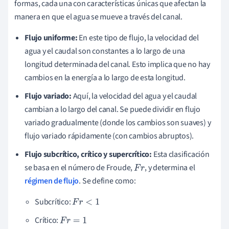
formas, cada una con características únicas que afectan la
manera en que el agua se mueve a través del canal.
Flujo uniforme:
En este tipo de flujo, la velocidad del
agua y el caudal son constantes a lo largo de una
longitud determinada del canal. Esto implica que no hay
cambios en la energía a lo largo de esta longitud.
Flujo variado:
Aquí, la velocidad del agua y el caudal
cambian a lo largo del canal. Se puede dividir en flujo
variado gradualmente (donde los cambios son suaves) y
flujo variado rápidamente (con cambios abruptos).
Flujo subcrítico, crítico y supercrítico:
Esta clasificación
se basa en el número de Froude,
, y determina el
F
r
régimen de flujo
. Se define como:
Subcrítico:
F
r
<
1
Crítico:
F
r
=
1