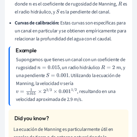
donde
es el coeficiente de rugosidad de Manning,
es
n
R
el radio hidráulico, y
es la pendiente del canal.
S
Curvas de calibración:
Estas curvas son específicas para
un canal en particular y se obtienen empíricamente para
relacionar la profundidad del agua con el caudal.
Supongamos que tienes un canal con un coeficiente de
rugosidad
, un radio hidráulico
, y
n
=
0.015
R
=
2
m
una pendiente
. Utilizando la ecuación de
S
=
0.001
Manning, la velocidad
sería
v
, resultando en una
v
=
1
0.015
×
2
2
/
3
×
0.001
1
/
2
velocidad aproximada de 2.9 m/s.
La ecuación de Manning es particularmente útil en