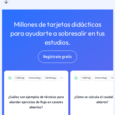
Millones de tarjetas didácticas
para ayudarte a sobresalir en tus
estudios.
Regístrate gratis
+ Add tag
Immunology
Cell Biology
Mo
+ Add tag
Immunology
Cell
¿Cuáles son ejemplos de técnicas para
¿Cómo se calcula el caudal 
abordar ejercicios de flujo en canales
abierto?
abiertos?