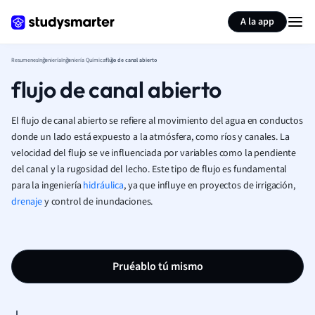
Generar tarjetas de aprendizaje
Resumir página
A la app
Resumenes
Ingeniería
Ingeniería Química
flujo de canal abierto
flujo de canal abierto
El flujo de canal abierto se refiere al movimiento del agua en conductos
donde un lado está expuesto a la atmósfera, como ríos y canales. La
velocidad del flujo se ve influenciada por variables como la pendiente
del canal y la rugosidad del lecho. Este tipo de flujo es fundamental
para la ingeniería
hidráulica
, ya que influye en proyectos de irrigación,
drenaje
y control de inundaciones.
Pruéablo tú mismo