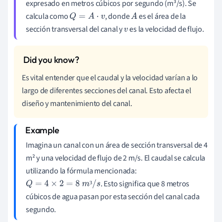
expresado en metros cúbicos por segundo (m³/s). Se
calcula como
, donde
es el área de la
Q
=
A
⋅
v
A
sección transversal del canal y
es la velocidad de flujo.
v
Es vital entender que el caudal y la velocidad varían a lo
largo de diferentes secciones del canal. Esto afecta el
diseño y mantenimiento del canal.
Imagina un canal con un área de sección transversal de 4
m² y una velocidad de flujo de 2 m/s. El caudal se calcula
utilizando la fórmula mencionada:
. Esto significa que 8 metros
³
Q
=
4
×
2
=
8
m
³
/
s
cúbicos de agua pasan por esta sección del canal cada
segundo.