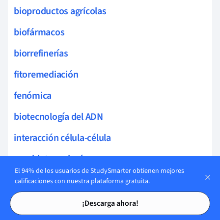
bioproductos agrícolas
biofármacos
biorrefinerías
fitoremediación
fenómica
biotecnología del ADN
interacción célula-célula
agrobiotecnología
El 94% de los usuarios de StudySmarter obtienen mejores
biosólidos
calificaciones con nuestra plataforma gratuita.
Tarjetas de estudio
Tarjetas de estudio
bioética en biotecnología
¡Descarga ahora!