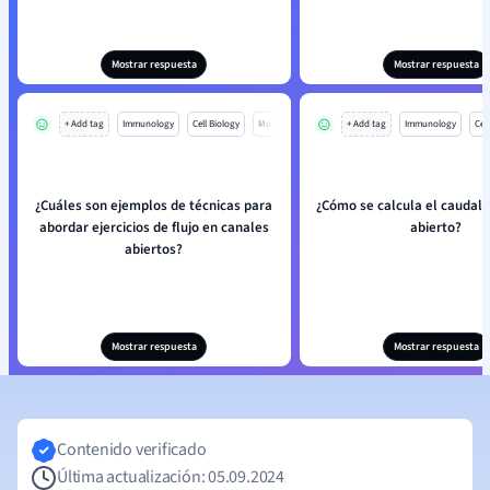
Mostrar respuesta
Mostrar respuesta
+ Add tag
Immunology
Cell Biology
Mo
+ Add tag
Immunology
Cell
¿Cuáles son ejemplos de técnicas para
¿Cómo se calcula el caudal 
abordar ejercicios de flujo en canales
abierto?
abiertos?
Mostrar respuesta
Mostrar respuesta
Contenido verificado
Última actualización: 05.09.2024