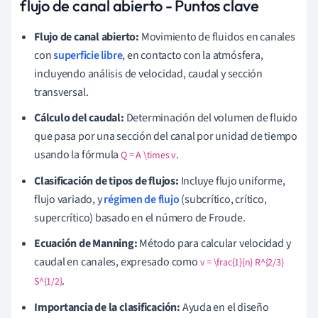
flujo de canal abierto - Puntos clave
Flujo de canal abierto:
Movimiento de fluidos en canales
con
superficie libre
, en contacto con la atmósfera,
incluyendo análisis de velocidad, caudal y sección
transversal.
Cálculo del caudal:
Determinación del volumen de fluido
que pasa por una sección del canal por unidad de tiempo
usando la fórmula
.
Q = A \times v
Clasificación de tipos de flujos:
Incluye flujo uniforme,
flujo variado, y
régimen de flujo
(subcrítico, crítico,
supercrítico) basado en el número de Froude.
Ecuación de Manning:
Método para calcular velocidad y
caudal en canales, expresado como
v = \frac{1}{n} R^{2/3}
.
S^{1/2}
Importancia de la clasificación:
Ayuda en el diseño