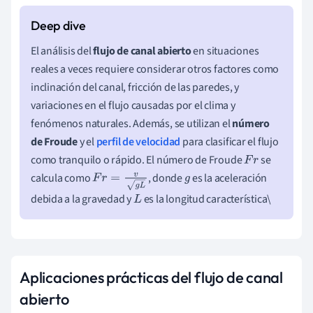
El análisis del
flujo de canal abierto
en situaciones
reales a veces requiere considerar otros factores como
inclinación del canal, fricción de las paredes, y
variaciones en el flujo causadas por el clima y
fenómenos naturales. Además, se utilizan el
número
de Froude
y el
perfil de velocidad
para clasificar el flujo
como tranquilo o rápido. El número de Froude
se
F
r
calcula como
, donde
es la aceleración
F
r
=
v
g
L
g
debida a la gravedad y
es la longitud característica\
L
Aplicaciones prácticas del flujo de canal
abierto