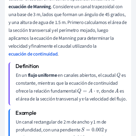
ecuación de Manning
. Considere un canal trapezoidal con
una base de 3 m, lados que forman un ángulo de 45 grados,
y una altura de agua de 1.5 m. Primero calculamos el área de
la sección transversal y el perímetro mojado, luego
aplicamos la ecuación de Manning para determinar la
velocidad y finalmente el caudal utilizando la
ecuación de continuidad
.
En un
flujo uniforme
en canales abiertos, el caudal
es
Q
constante, mientras que la ecuación de continuidad
ofrece la relación fundamental
, donde
es
Q
=
A
⋅
v
A
el área de la sección transversal y
la velocidad del flujo.
v
Un canal rectangular de 2 m de ancho y 1 m de
profundidad, con una pendiente
y
S
=
0.002