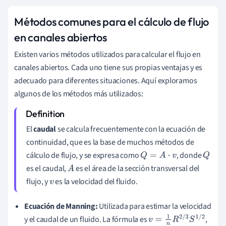
Métodos comunes para el cálculo de flujo
en canales abiertos
Existen varios métodos utilizados para calcular el flujo en
canales abiertos. Cada uno tiene sus propias ventajas y es
adecuado para diferentes situaciones. Aquí exploramos
algunos de los métodos más utilizados:
El
caudal
se calcula frecuentemente con la ecuación de
continuidad, que es la base de muchos métodos de
cálculo de flujo, y se expresa como
, donde
Q
=
A
⋅
v
Q
es el caudal,
es el área de la sección transversal del
A
flujo, y
es la velocidad del fluido.
v
Ecuación de Manning:
Utilizada para estimar la velocidad
y el caudal de un fluido. La fórmula es
,
v
=
1
n
R
2
/
3
S
1
/
2