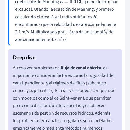
coeficiente de Manning
, quiere determinar
n
=
0.013
el caudal. Usando la ecuación de Manning, y primero
calculando el área
y el radio hidráulico
,
A
R
encontramos que la velocidad
es aproximadamente
v
2.1 m/s. Multiplicando por el área da un caudal
de
Q
aproximadamente 4.2 m³/s.
Al resolver problemas de
flujo de canal abierto
, es
importante considerar factores como la rugosidad del
canal, pendiente, y el régimen del flujo (subcrítico,
crítico, y supercrítico). El análisis se puede complejizar
con modelos como el de Saint-Venant, que permiten
predecir la distribución de velocidad y establecer
escenarios de gestión de recursos hídricos. Además,
los problemas en canales irregulares son modelados
empíricamente o mediante métodos numéricos