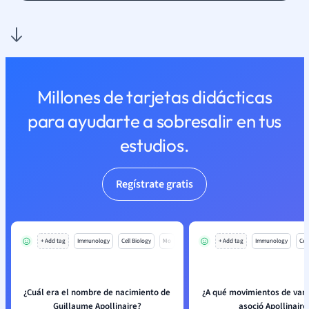
Millones de tarjetas didácticas
para ayudarte a sobresalir en tus
estudios.
Regístrate gratis
+ Add tag
Immunology
Cell Biology
Mo
+ Add tag
Immunology
Cell
¿Cuál era el nombre de nacimiento de
¿A qué movimientos de van
Guillaume Apollinaire?
asoció Apollinaire