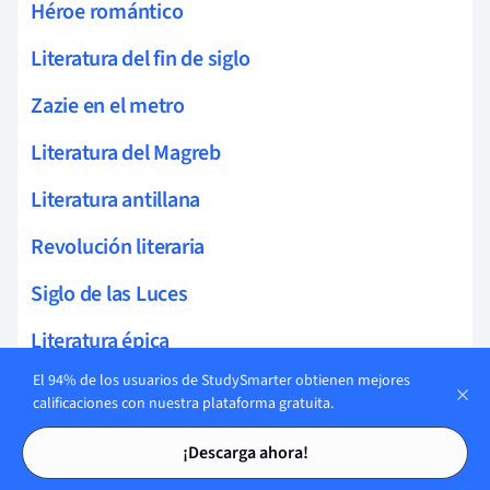
Héroe romántico
Literatura del fin de siglo
Zazie en el metro
Literatura del Magreb
Literatura antillana
Revolución literaria
Siglo de las Luces
Literatura épica
El 94% de los usuarios de StudySmarter obtienen mejores
Poesía comprometida
calificaciones con nuestra plataforma gratuita.
Mitocrítica
Tarjetas de estudio
Tarjetas de estudio
¡Descarga ahora!
Pastoral romana