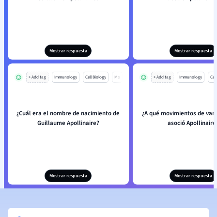
Mostrar respuesta
Mostrar respuesta
+ Add tag
Immunology
Cell Biology
Mo
+ Add tag
Immunology
Cell
¿Cuál era el nombre de nacimiento de
¿A qué movimientos de van
Guillaume Apollinaire?
asoció Apollinaire
Mostrar respuesta
Mostrar respuesta