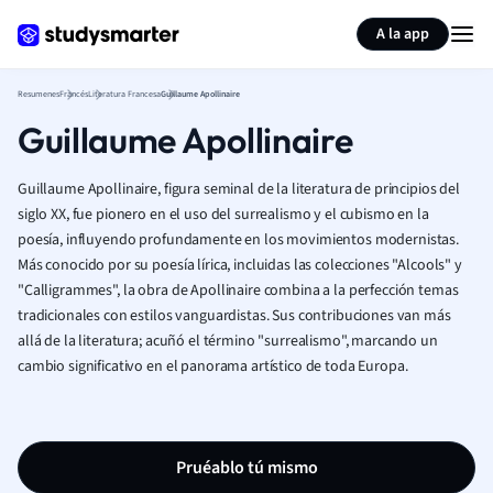
Generar tarjetas de aprendizaje
Resumir página
A la app
Resumenes
Francés
Literatura Francesa
Guillaume Apollinaire
Guillaume Apollinaire
Guillaume Apollinaire, figura seminal de la literatura de principios del
siglo XX, fue pionero en el uso del surrealismo y el cubismo en la
poesía, influyendo profundamente en los movimientos modernistas.
Más conocido por su poesía lírica, incluidas las colecciones "Alcools" y
"Calligrammes", la obra de Apollinaire combina a la perfección temas
tradicionales con estilos vanguardistas. Sus contribuciones van más
allá de la literatura; acuñó el término "surrealismo", marcando un
cambio significativo en el panorama artístico de toda Europa.
Pruéablo tú mismo