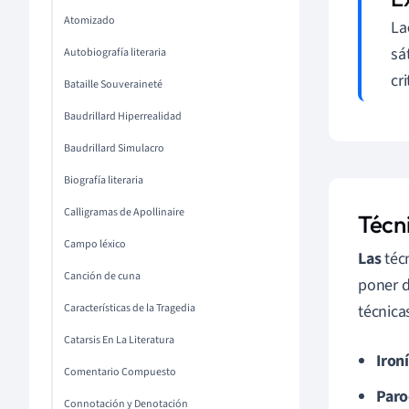
Atomizado
La
sá
Autobiografía literaria
cr
Bataille Souveraineté
Baudrillard Hiperrealidad
Baudrillard Simulacro
Biografía literaria
Calligramas de Apollinaire
Técni
Campo léxico
Las
técn
Canción de cuna
poner d
Características de la Tragedia
técnica
Catarsis En La Literatura
Iron
Comentario Compuesto
Paro
Connotación y Denotación