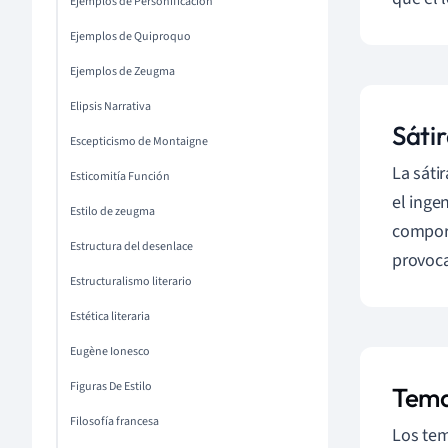
Ejemplos de Personificación
Ejemplos de Quiproquo
Ejemplos de Zeugma
Elipsis Narrativa
Sátir
Escepticismo de Montaigne
La sátir
Esticomitía Función
el ingen
Estilo de zeugma
comport
Estructura del desenlace
provoca
Estructuralismo literario
Estética literaria
Eugène Ionesco
Figuras De Estilo
Temas
Filosofía francesa
Los tem