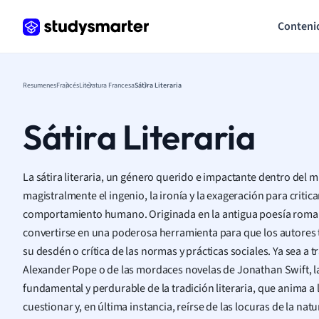
Conteni
Resumenes
Francés
Literatura Francesa
Sátira Literaria
Sátira Literaria
La sátira literaria, un género querido e impactante dentro del mu
magistralmente el ingenio, la ironía y la exageración para criticar 
comportamiento humano. Originada en la antigua poesía romana
convertirse en una poderosa herramienta para que los autores 
su desdén o crítica de las normas y prácticas sociales. Ya sea a 
Alexander Pope o de las mordaces novelas de Jonathan Swift, la
fundamental y perdurable de la tradición literaria, que anima a l
cuestionar y, en última instancia, reírse de las locuras de la na