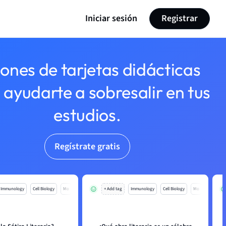
Iniciar sesión
Registrar
lones de tarjetas didácticas
 ayudarte a sobresalir en tus
estudios.
Regístrate gratis
Immunology
Cell Biology
Mo
+ Add tag
Immunology
Cell Biology
Mo