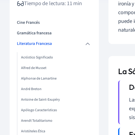
Tiempo de lectura: 11 min
ironía 
comport
puede i
Cine Francés
natural
Gramática francesa
Literatura Francesa
Acróstico Significado
Alfred de Musset
La Sá
Alphonse de Lamartine
André Breton
La
Antoine de Saint-Exupéry
ex
Apólogo Características
si
Arendt Totalitarismo
Aristóteles Ética