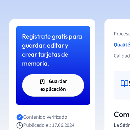
Proceso
Regístrate gratis para
guardar, editar y
Qualité
crear tarjetas de
Calida
memoria.
Guardar
explicación
Comp
Contenido verificado
Publicado el: 17.06.2024
La Sáti