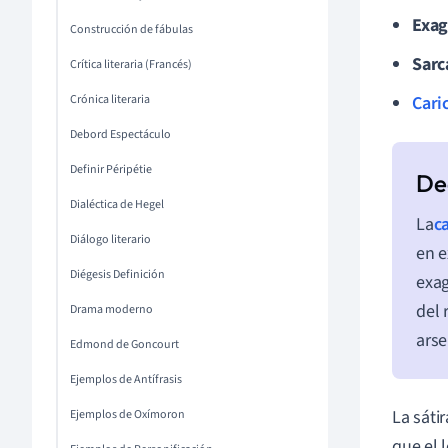
Exag
Construcción de fábulas
Sar
Crítica literaria (Francés)
Crónica literaria
Cari
Debord Espectáculo
Definir Péripétie
Dialéctica de Hegel
La
c
Diálogo literario
en e
Diégesis Definición
exag
del 
Drama moderno
arse
Edmond de Goncourt
Ejemplos de Antífrasis
La sáti
Ejemplos de Oxímoron
que el 