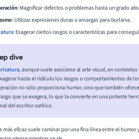
eración
: Magnificar defectos o problemas hasta un grado ab
casmo
: Utilizar expresiones duras o amargas para burlarse.
catura
: Exagerar ciertos rasgos o características para consegu
aricatura
, aunque suele asociarse al arte visual, en contextos 
xagerar hasta el ridículo los rasgos o comportamientos de lo
eración no sólo proporciona humor, sino que también ofrece 
rasgo que se exagera, lo que la convierte en una potente her
nal del escritor satírico.
ra más eficaz suele caminar por una fina línea entre el humor 
lector piense mientras se ríe.