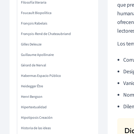
Filosofía literaria
que pre
humana,
Foucault Biopolítica
ofrecen
François Rabelais
lectore
François-René de Chateaubriand
Los te
Gilles Deleuze
Guillaume Apollinaire
Corr
Gérard de Nerval
Desi
Habermas Espacio Público
Vani
Heidegger Être
Norm
Henri Bergson
Dile
Hipertextualidad
Hipotiposis Creación
Historia de las ideas