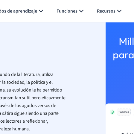
Generar tarjetas de aprendizaje
Resumir página
dos de aprendizaje
Funciones
Recursos
Mil
para
ndo de la literatura, utiliza
la sociedad, la política y el
, su evolución le ha permitido
transmitan sutil pero eficazmente
través de los agudos versos de
 sátira sigue siendo una parte
+ Add tag
os lectores a reflexionar,
turaleza humana.