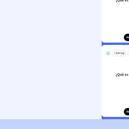
¿Qué es 
M
+ Add tag
¿Qué es 
M