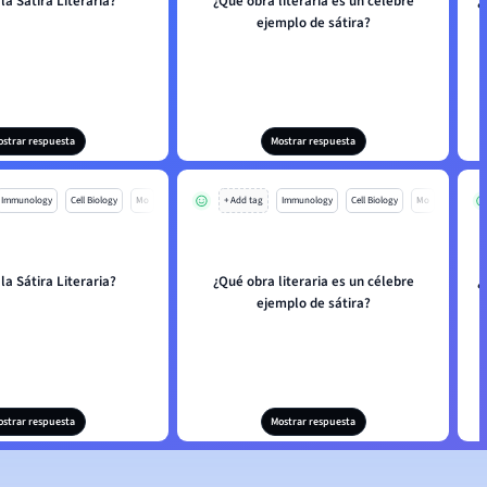
la Sátira Literaria?
¿Qué obra literaria es un célebre
¿
ejemplo de sátira?
ostrar respuesta
Mostrar respuesta
Immunology
Cell Biology
Mo
+ Add tag
Immunology
Cell Biology
Mo
la Sátira Literaria?
¿Qué obra literaria es un célebre
¿
ejemplo de sátira?
ostrar respuesta
Mostrar respuesta