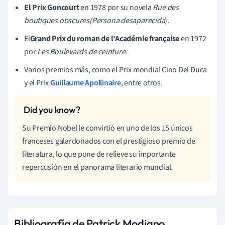
El Prix Goncourt
en 1978 por su novela
Rue des
boutiques obscures
(Persona desaparecida
).
El
Grand Prix du roman de l'Académie française
en 1972
por
Les Boulevards de ceinture
.
Varios premios más, como el Prix mondial Cino Del Duca
y el Prix
Guillaume Apollinaire
, entre otros.
Su Premio Nobel le convirtió en uno de los 15 únicos
franceses galardonados con el prestigioso premio de
literatura, lo que pone de relieve su importante
repercusión en el panorama literario mundial.
Bibliografía de Patrick Modiano