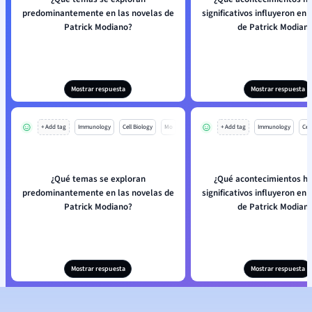
predominantemente en las novelas de
significativos influyeron en 
Patrick Modiano?
de Patrick Modian
Mostrar respuesta
Mostrar respuesta
+ Add tag
Immunology
Cell Biology
Mo
+ Add tag
Immunology
Cell
¿Qué temas se exploran
¿Qué acontecimientos hi
predominantemente en las novelas de
significativos influyeron en 
Patrick Modiano?
de Patrick Modian
Mostrar respuesta
Mostrar respuesta