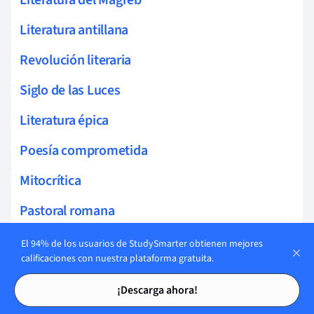
Literatura antillana
Revolución literaria
Siglo de las Luces
Literatura épica
Poesía comprometida
Mitocrítica
Pastoral romana
Hipertextualidad
El 94% de los usuarios de StudySmarter obtienen mejores
calificaciones con nuestra plataforma gratuita.
Biografía literaria
Tarjetas de estudio
Tarjetas de estudio
¡Descarga ahora!
Autobiografía literaria