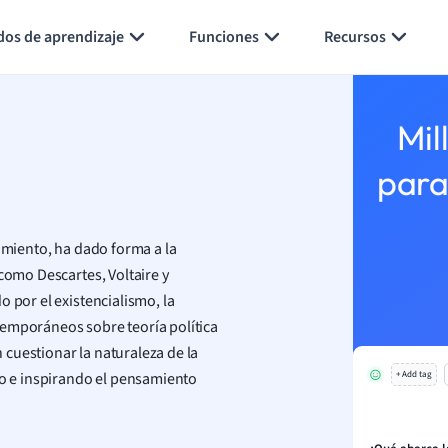
Generar tarjetas de aprendizaje
Resumir página
dos de aprendizaje
Funciones
Recursos
Mil
para
samiento, ha dado forma a la
como Descartes, Voltaire y
 por el existencialismo, la
temporáneos sobre teoría política
n cuestionar la naturaleza de la
do e inspirando el pensamiento
+ Add tag