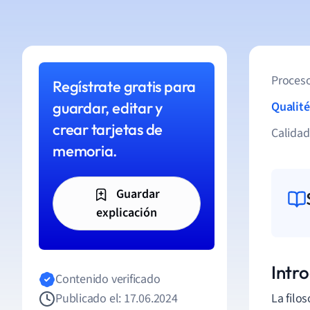
Proceso
Regístrate gratis para
guardar, editar y
Qualité
crear tarjetas de
Calida
memoria.
Guardar
explicación
Intro
Contenido verificado
Publicado el: 17.06.2024
La filos