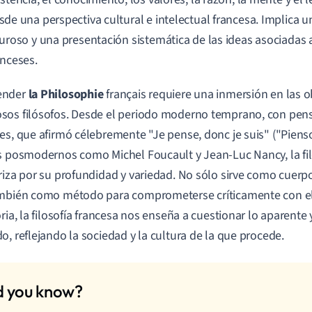
sde una perspectiva cultural e intelectual francesa. Implica 
guroso y una presentación sistemática de las ideas asociadas
anceses.
ender
la Philosophie
français requiere una inmersión en las o
sos filósofos. Desde el periodo moderno temprano, con pe
es, que afirmó célebremente "Je pense, donc je suis" ("Pienso
s posmodernos como Michel Foucault y Jean-Luc Nancy, la fil
riza por su profundidad y variedad. No sólo sirve como cuer
mbién como método para comprometerse críticamente con el
oria, la filosofía francesa nos enseña a cuestionar lo aparente 
o, reflejando la sociedad y la cultura de la que procede.