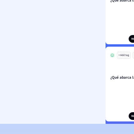
¿Qué abarca l
M
+ Add tag
¿Qué abarca l
M