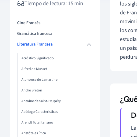
Tiempo de lectura: 15 min
los sig
de Fran
movimie
Cine Francés
los con
Gramática francesa
estudia
Literatura Francesa
un pais
perdura
Acróstico Significado
Alfred de Musset
Alphonse de Lamartine
André Breton
¿Qué 
Antoine de Saint-Exupéry
Apólogo Características
Arendt Totalitarismo
La
Aristóteles Ética
ex