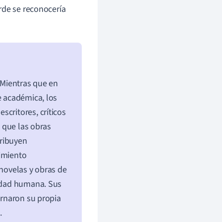
rde se reconocería
 Mientras que en
e académica, los
critores, críticos
a que las obras
tribuyen
vimiento
 novelas y obras de
nidad humana. Sus
arnaron su propia
.