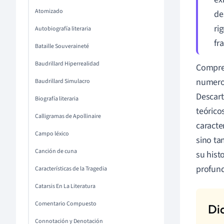
Atomizado
de
ri
Autobiografía literaria
fr
Bataille Souveraineté
Baudrillard Hiperrealidad
Compr
numero
Baudrillard Simulacro
Descart
Biografía literaria
teórico
Calligramas de Apollinaire
caracte
Campo léxico
sino ta
Canción de cuna
su hist
profund
Características de la Tragedia
Catarsis En La Literatura
Comentario Compuesto
Connotación y Denotación