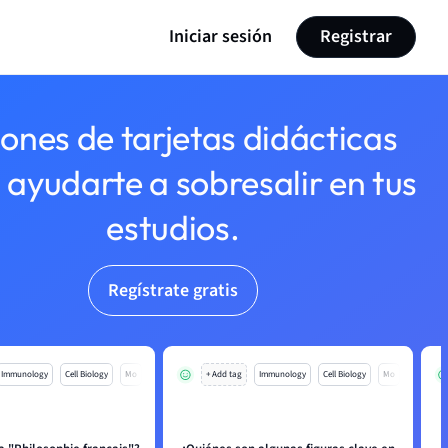
Iniciar sesión
Registrar
lones de tarjetas didácticas
 ayudarte a sobresalir en tus
estudios.
Regístrate gratis
Immunology
Cell Biology
Mo
+ Add tag
Immunology
Cell Biology
Mo