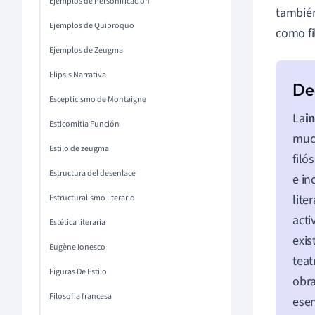
Ejemplos de Personificación
también
Ejemplos de Quiproquo
como fi
Ejemplos de Zeugma
Elipsis Narrativa
Escepticismo de Montaigne
La
in
Esticomitía Función
much
Estilo de zeugma
filó
Estructura del desenlace
e in
lite
Estructuralismo literario
acti
Estética literaria
exis
Eugène Ionesco
teat
Figuras De Estilo
obra
Filosofía francesa
esen