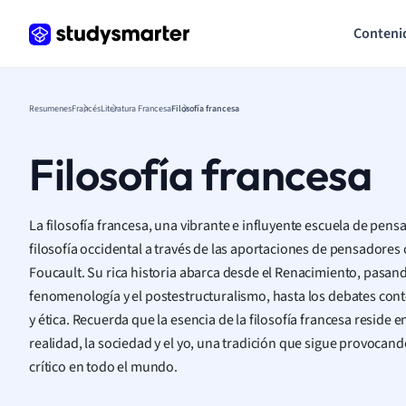
Conteni
Resumenes
Francés
Literatura Francesa
Filosofía francesa
Filosofía francesa
La filosofía francesa, una vibrante e influyente escuela de pen
filosofía occidental a través de las aportaciones de pensadores 
Foucault. Su rica historia abarca desde el Renacimiento, pasando
fenomenología y el postestructuralismo, hasta los debates con
y ética. Recuerda que la esencia de la filosofía francesa reside e
realidad, la sociedad y el yo, una tradición que sigue provocan
crítico en todo el mundo.