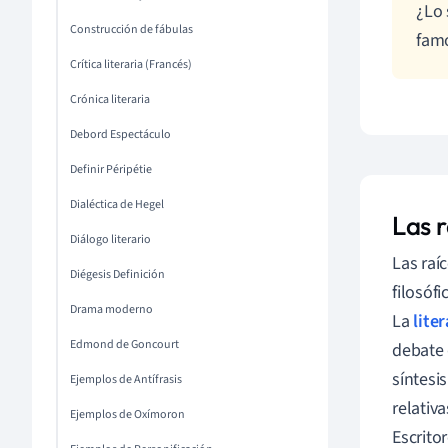
¿Lo 
Construcción de fábulas
famo
Crítica literaria (Francés)
Crónica literaria
Debord Espectáculo
Definir Péripétie
Dialéctica de Hegel
Las r
Diálogo literario
Las raí
Diégesis Definición
filosóf
Drama moderno
La
lite
Edmond de Goncourt
debate 
síntesis
Ejemplos de Antífrasis
relativa
Ejemplos de Oxímoron
Escrito