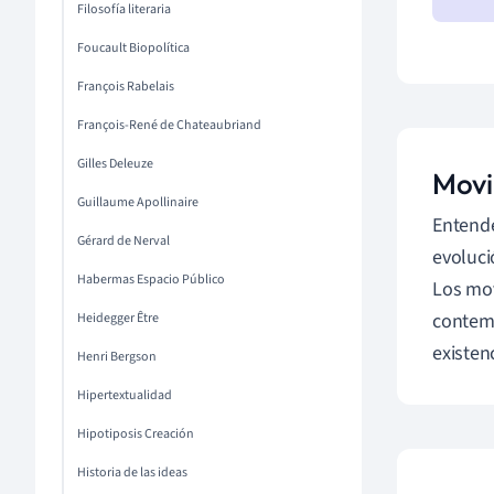
Filosofía literaria
Foucault Biopolítica
François Rabelais
François-René de Chateaubriand
Gilles Deleuze
Movi
Guillaume Apollinaire
Entende
Gérard de Nerval
evoluc
Habermas Espacio Público
Los mov
contemp
Heidegger Être
existen
Henri Bergson
Hipertextualidad
Hipotiposis Creación
Historia de las ideas