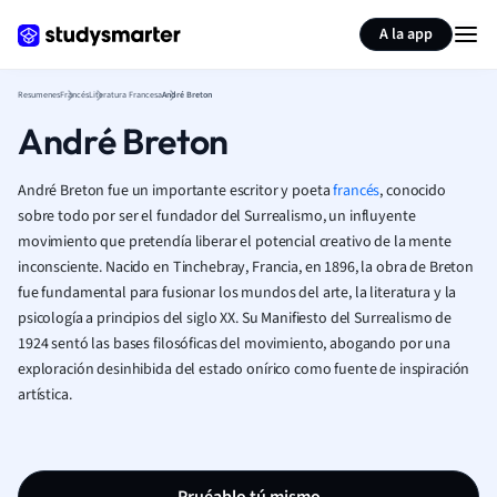
Generar tarjetas de aprendizaje
Resumir página
A la app
Resumenes
Francés
Literatura Francesa
André Breton
André Breton
André Breton fue un importante escritor y poeta
francés
, conocido
sobre todo por ser el fundador del Surrealismo, un influyente
movimiento que pretendía liberar el potencial creativo de la mente
inconsciente. Nacido en Tinchebray, Francia, en 1896, la obra de Breton
fue fundamental para fusionar los mundos del arte, la literatura y la
psicología a principios del siglo XX. Su Manifiesto del Surrealismo de
1924 sentó las bases filosóficas del movimiento, abogando por una
exploración desinhibida del estado onírico como fuente de inspiración
artística.