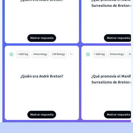
Surrealismo de Breton d
Mostrar respuesta
Mostrar respuesta
+ Add tag
Immunology
Cell Biology
Mo
+ Add tag
Immunology
Cell
¿Quién era Andrè Breton?
¿Qué promovía el Manifi
Surrealismo de Breton d
Mostrar respuesta
Mostrar respuesta