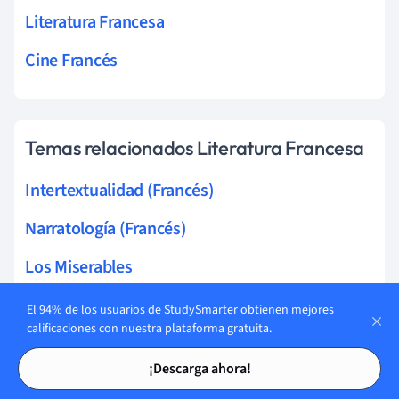
Literatura Francesa
Cine Francés
Temas relacionados Literatura Francesa
Intertextualidad (Francés)
Narratología (Francés)
Los Miserables
Jorobado de Notre-Dame
El 94% de los usuarios de StudySmarter obtienen mejores
calificaciones con nuestra plataforma gratuita.
Atomizado
Tarjetas de estudio
Tarjetas de estudio
¡Descarga ahora!
Canción de cuna