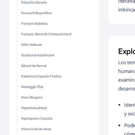
literar
Filosofía literaria
intrinc
Foucault Biopolítica
François Rabelais
François-René de Chateaubriand
Gilles Deleuze
Expl
Guillaume Apollinaire
Los te
Gérard de Nerval
humanas
Habermas Espacio Público
examina
Heidegger Être
desarro
Henri Bergson
Iden
Hipertextualidad
y soc
Hipotiposis Creación
Pode
Historia de las ideas
cómo