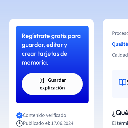
Proceso
Regístrate gratis para
guardar, editar y
Qualité
crear tarjetas de
Calida
memoria.
Guardar
explicación
¿Qué
Contenido verificado
Publicado el: 17.06.2024
El térm