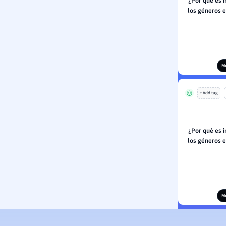
¿Por qué es 
los géneros e
M
+ Add tag
¿Por qué es 
los géneros e
M