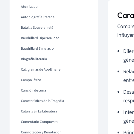
Atomizado
Carac
Autobiografía literaria
Compren
Bataille Souveraineté
influyen
Baudrillard Hiperrealidad
Baudrillard Simulacro
Difer
géne
Biografía literaria
Calligramas de Apollinaire
Rela
entre
Campo léxico
Canción de cuna
Desa
resp
Características de la Tragedia
Inte
Catarsis En La Literatura
géne
Comentario Compuesto
Prin
Connotación y Denotación