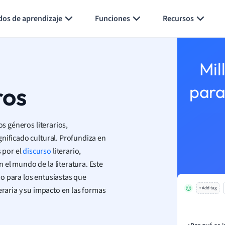
Generar tarjetas de aprendizaje
Resumir página
dos de aprendizaje
Funciones
Recursos
Mil
ros
para
os géneros literarios,
nificado cultural. Profundiza en
 por el
discurso
literario,
 el mundo de la literatura. Este
o para los entusiastas que
eraria y su impacto en las formas
+ Add tag