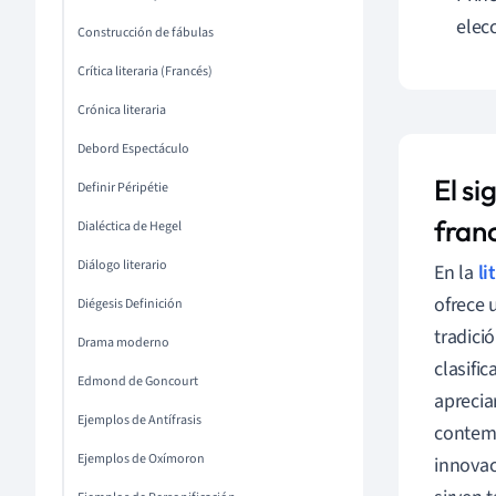
elecc
Construcción de fábulas
Crítica literaria (Francés)
Crónica literaria
Debord Espectáculo
El si
Definir Péripétie
fran
Dialéctica de Hegel
Diálogo literario
En la
li
ofrece u
Diégesis Definición
tradici
Drama moderno
clasifi
Edmond de Goncourt
apreciar
Ejemplos de Antífrasis
contem
Ejemplos de Oxímoron
innovac