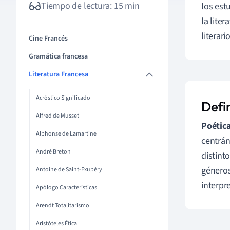
Tiempo de lectura: 15 min
los est
la liter
literar
Cine Francés
Gramática francesa
Literatura Francesa
Acróstico Significado
Defi
Alfred de Musset
Poétic
Alphonse de Lamartine
centránd
André Breton
distinto
género
Antoine de Saint-Exupéry
interpr
Apólogo Características
Arendt Totalitarismo
Aristóteles Ética