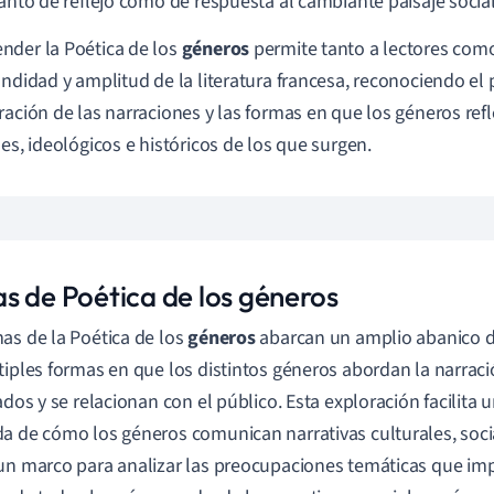
tanto de reflejo como de respuesta al cambiante paisaje social
der la Poética de los
géneros
permite tanto a lectores como
undidad y amplitud de la literatura francesa, reconociendo el 
ración de las narraciones y las formas en que los géneros ref
les, ideológicos e históricos de los que surgen.
s de Poética de los géneros
as de la Poética de los
géneros
abarcan un amplio abanico d
tiples formas en que los distintos géneros abordan la narrac
cados y se relacionan con el público. Esta exploración facilit
a de cómo los géneros comunican narrativas culturales, socia
un marco para analizar las preocupaciones temáticas que im