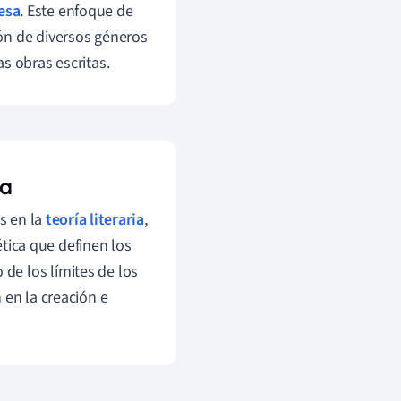
cesa
. Este enfoque de
ción de diversos géneros
s obras escritas.
da
os en la
teoría literaria
,
ética que definen los
o de los límites de los
 en la creación e