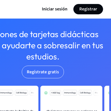
Iniciar sesión
Registrar
lones de tarjetas didácticas
 ayudarte a sobresalir en tus
estudios.
Regístrate gratis
Immunology
Cell Biology
Mo
+ Add tag
Immunology
Cell Biology
Mo