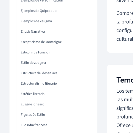
sirven 
Ejemplos de Personificación
Ejemplos de Quiproquo
Compren
la prof
Ejemplos de Zeugma
configu
Elipsis Narrativa
cultura
Escepticismo de Montaigne
Esticomitía Función
Estilo de zeugma
Estructura del desenlace
Tema
Estructuralismo literario
Los tem
Estética literaria
las múl
Eugène Ionesco
signifi
Figuras De Estilo
profund
Ofrece 
Filosofía francesa