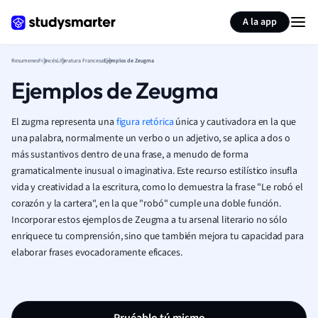
Generar tarjetas de aprendizaje
Resumir página
A la app
Resumenes
Francés
Literatura Francesa
Ejemplos de Zeugma
Ejemplos de Zeugma
El zugma representa una
figura retórica
única y cautivadora en la que
una palabra, normalmente un verbo o un adjetivo, se aplica a dos o
más sustantivos dentro de una frase, a menudo de forma
gramaticalmente inusual o imaginativa. Este recurso estilístico insufla
vida y creatividad a la escritura, como lo demuestra la frase "Le robó el
corazón y la cartera", en la que "robó" cumple una doble función.
Incorporar estos ejemplos de Zeugma a tu arsenal literario no sólo
enriquece tu comprensión, sino que también mejora tu capacidad para
elaborar frases evocadoramente eficaces.