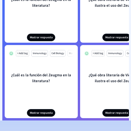
literatura?
ilustra el uso del Ze
Mostrar respuesta
Mostrar respuesta
+ Add tag
Immunology
Cell Biology
Mo
+ Add tag
Immunology
Cell
¿Cuál es la función del Zeugma en la
¿Qué obra literaria de Vi
literatura?
ilustra el uso del Ze
Mostrar respuesta
Mostrar respuesta