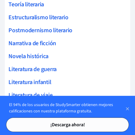
Teoría literaria
Estructuralismo literario
Postmodernismo literario
Narrativa de ficción
Novela histórica
Literatura de guerra
Literatura infantil
Literatura de viaje
El 94% de los usuarios de StudySmarter obtienen mejores
Literatura juvenil
calificaciones con nuestra plataforma gratuita.
Tarjetas de estudio
Tarjetas de estudio
Registros Literarios
¡Descarga ahora!
Uso de flashback