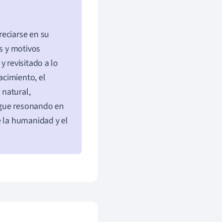
reciarse en su
as y motivos
y revisitado a lo
acimiento, el
 natural,
igue resonando en
e la humanidad y el