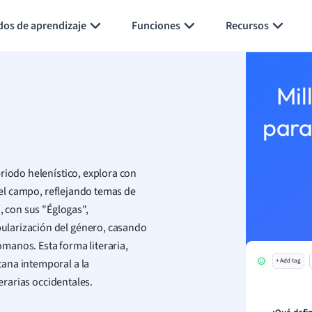
Generar tarjetas de aprendizaje
Resumir página
dos de aprendizaje
Funciones
Recursos
Mil
para
riodo helenístico, explora con
y el campo, reflejando temas de
, con sus "Églogas",
ularización del género, casando
romanos. Esta forma literaria,
ana intemporal a la
+ Add tag
terarias occidentales.