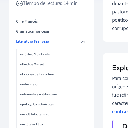
Tiempo de lectura: 14 min
durante
pastores
poético 
Cine Francés
corrupc
Gramática francesa
Literatura Francesa
Acróstico Significado
Alfred de Musset
Expl
Alphonse de Lamartine
Para co
André Breton
orígene
fue ref
Antoine de Saint-Exupéry
caracte
Apólogo Características
contra
Arendt Totalitarismo
Aristóteles Ética