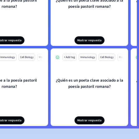
e a la poesía pastoril
¿Quién es un poeta clave asociado a la
¿
romana?
poesía pastoril romana?
ostrar respuesta
Mostrar respuesta
Immunology
Cell Biology
Mo
+ Add tag
Immunology
Cell Biology
Mo
e a la poesía pastoril
¿Quién es un poeta clave asociado a la
¿
romana?
poesía pastoril romana?
ostrar respuesta
Mostrar respuesta