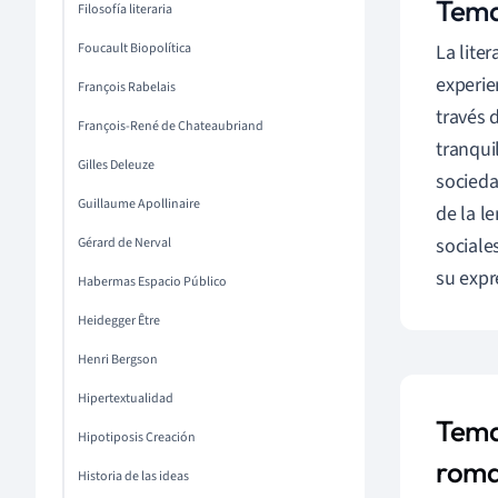
Tema
Filosofía literaria
Foucault Biopolítica
La lite
experie
François Rabelais
través 
François-René de Chateaubriand
tranqui
Gilles Deleuze
socieda
Guillaume Apollinaire
de la l
sociale
Gérard de Nerval
su expr
Habermas Espacio Público
Heidegger Être
Henri Bergson
Hipertextualidad
Tema
Hipotiposis Creación
rom
Historia de las ideas