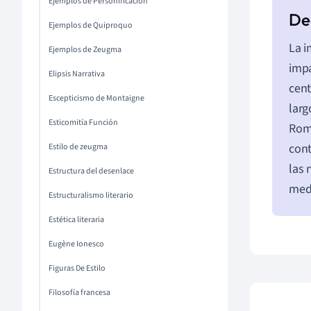
Ejemplos de Personificación
Ejemplos de Quiproquo
La i
Ejemplos de Zeugma
impa
Elipsis Narrativa
cent
Escepticismo de Montaigne
larg
Esticomitía Función
Roma
cont
Estilo de zeugma
las 
Estructura del desenlace
med
Estructuralismo literario
Estética literaria
Eugène Ionesco
Figuras De Estilo
Filosofía francesa