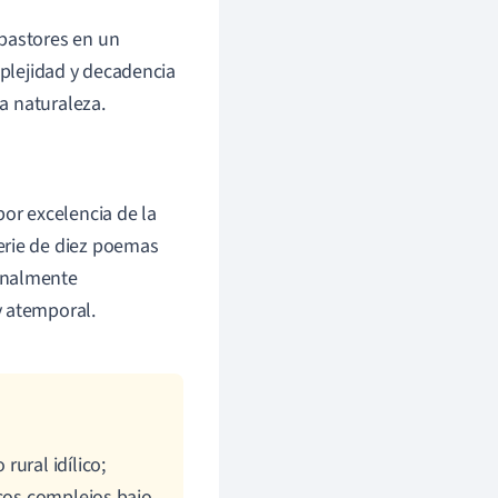
 pastores en un
plejidad y decadencia
la naturaleza.
or excelencia de la
serie de diez poemas
ionalmente
y atemporal.
ural idílico;
icos complejos bajo