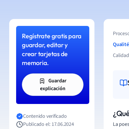
Proceso
Regístrate gratis para
guardar, editar y
Qualité
crear tarjetas de
Calida
memoria.
Guardar
explicación
¿Qué
Contenido verificado
Publicado el: 17.06.2024
La poes