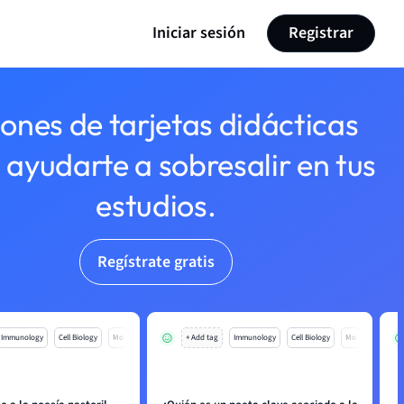
Iniciar sesión
Registrar
lones de tarjetas didácticas
 ayudarte a sobresalir en tus
estudios.
Regístrate gratis
Immunology
Cell Biology
Mo
+ Add tag
Immunology
Cell Biology
Mo