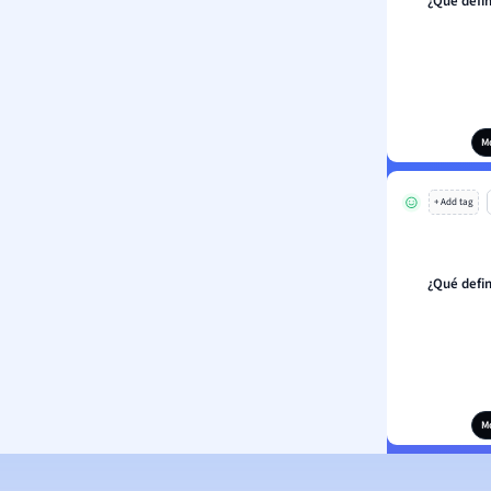
¿Qué defin
M
+ Add tag
¿Qué defin
M