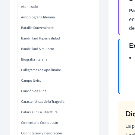
Atomizado
Pa
Autobiografía literaria
en
de
Bataille Souveraineté
Baudrillard Hiperrealidad
Baudrillard Simulacro
Biografía literaria
Calligramas de Apollinaire
Campo léxico
Canción de cuna
Características de la Tragedia
Catarsis En La Literatura
Comentario Compuesto
La p
Connotación y Denotación
tamb