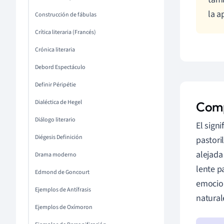
la a
Construcción de fábulas
Crítica literaria (Francés)
Crónica literaria
Debord Espectáculo
Definir Péripétie
Dialéctica de Hegel
Comp
Diálogo literario
El sign
Diégesis Definición
pastori
alejada
Drama moderno
lente p
Edmond de Goncourt
emocion
Ejemplos de Antífrasis
naturale
Ejemplos de Oxímoron