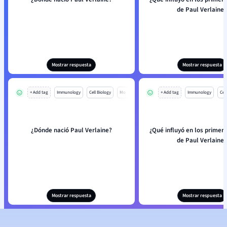
de Paul Verlaine?
Mostrar respuesta
Mostrar respuesta
+ Add tag
Immunology
Cell Biology
Mo
+ Add tag
Immunology
Cell
¿Dónde nació Paul Verlaine?
¿Qué influyó en los primero
de Paul Verlaine?
Mostrar respuesta
Mostrar respuesta