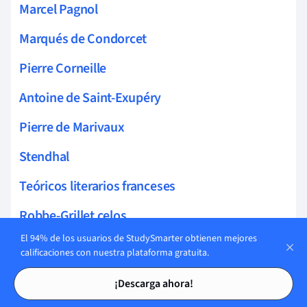
Marcel Pagnol
Marqués de Condorcet
Pierre Corneille
Antoine de Saint-Exupéry
Pierre de Marivaux
Stendhal
Teóricos literarios franceses
Robbe-Grillet celos
El 94% de los usuarios de StudySmarter obtienen mejores
Edmond de Goncourt
calificaciones con nuestra plataforma gratuita.
Tarjetas de estudio
Tarjetas de estudio
Drama moderno
¡Descarga ahora!
Calligramas de Apollinaire