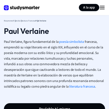
Generar tarjetas de aprendizaje
Resumir página
A la app
Resumenes
Francés
Literatura Francesa
Paul Verlaine
Paul Verlaine
Paul Verlaine, figura fundamental de la
poesía simbolista
francesa,
emprendió su viaje literario en el siglo XIX, influyendo en el curso de la
poesía moderna con su estilo lírico y su profundidad emocional. Su
vida, marcada por relaciones tumultuosas y luchas personales,
infundió a sus obras una conmovedora mezcla de belleza y
desesperación que sigue cautivando a lectores de todo el mundo. La
maestría de Verlaine en la elaboración de versos que equilibran
intrincados patrones sonoros con una profunda resonancia emocional
solidifica su legado como piedra angular de la
literatura francesa
.