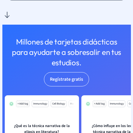
Millones de tarjetas didácticas
para ayudarte a sobresalir en tus
estudios.
Regístrate gratis
+ Add tag
Immunology
Cell Biology
Mo
+ Add tag
Immunology
Cell
¿Qué es la técnica narrativa de la
¿Cómo influye en los lec
elipsis en literatura?
técnica narrativa de la e