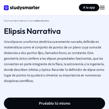
Generar tarjetas de aprendizaje
Resumir página
A la app
Resumenes
Francés
Literatura Francesa
Elipsis Narrativa
Elipsis Narrativa
Una elipse es una forma simétrica suavemente curvada, definida en
matemáticas como el conjunto de puntos de un plano cuya suma de
distancias a dos puntos fijos, llamados focos, es constante. Esta
geometría única confiere a las elipses propiedades fascinantes, que las
convierten en parte integrante de la física, la astronomía y la ingeniería,
donde describen órbitas y óptica. Recordar la definición de elipse como
lugar de puntos te ayudará a cimentar su importancia en numerosas
disciplinas científicas.
Pruéablo tú mismo