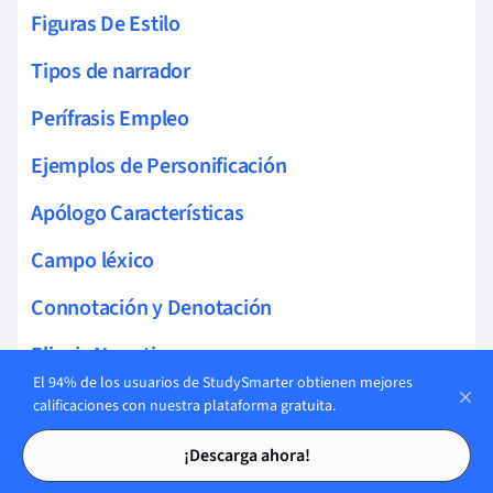
Figuras De Estilo
Tipos de narrador
Perífrasis Empleo
Ejemplos de Personificación
Apólogo Características
Campo léxico
Connotación y Denotación
Elipsis Narrativa
El 94% de los usuarios de StudySmarter obtienen mejores
Teorías de la enunciación
calificaciones con nuestra plataforma gratuita.
Tarjetas de estudio
Tarjetas de estudio
Intertextualidad Ejemplos
¡Descarga ahora!