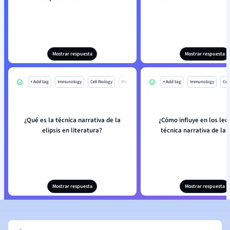
Mostrar respuesta
Mostrar respuesta
+ Add tag
Immunology
Cell Biology
Mo
+ Add tag
Immunology
Cell
¿Qué es la técnica narrativa de la
¿Cómo influye en los lec
elipsis en literatura?
técnica narrativa de la e
Mostrar respuesta
Mostrar respuesta