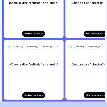
¿Cómo se dice "película" en alemán?
¿Cómo se dice "director" 
Mostrar respuesta
Mostrar respuesta
+ Add tag
Immunology
Cell Biology
Mo
+ Add tag
Immunology
Cell
¿Cómo se dice "película" en alemán?
¿Cómo se dice "director" 
Mostrar respuesta
Mostrar respuesta