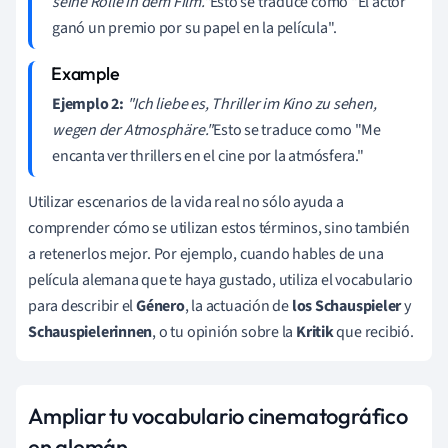
seine Rolle in dem Film."
Esto se traduce como "El actor
ganó un premio por su papel en la película".
Ejemplo 2:
"Ich liebe es, Thriller im Kino zu sehen,
wegen der Atmosphäre."
Esto se traduce como "Me
encanta ver thrillers en el cine por la atmósfera."
Utilizar escenarios de la vida real no sólo ayuda a
comprender cómo se utilizan estos términos, sino también
a retenerlos mejor. Por ejemplo, cuando hables de una
película alemana que te haya gustado, utiliza el vocabulario
para describir el
Género
, la actuación de
los Schauspieler
y
Schauspielerinnen
, o tu opinión sobre la
Kritik
que recibió.
Ampliar tu vocabulario cinematográfico
en alemán