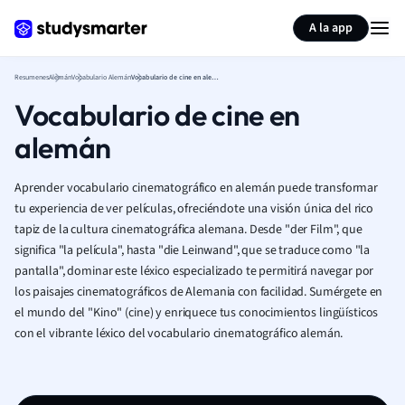
Generar tarjetas de aprendizaje
Resumir página
A la app
Resumenes
Alemán
Vocabulario Alemán
Vocabulario de cine en alemán
Vocabulario de cine en
alemán
Aprender vocabulario cinematográfico en alemán puede transformar
tu experiencia de ver películas, ofreciéndote una visión única del rico
tapiz de la cultura cinematográfica alemana. Desde "der Film", que
significa "la película", hasta "die Leinwand", que se traduce como "la
pantalla", dominar este léxico especializado te permitirá navegar por
los paisajes cinematográficos de Alemania con facilidad. Sumérgete en
el mundo del "Kino" (cine) y enriquece tus conocimientos lingüísticos
con el vibrante léxico del vocabulario cinematográfico alemán.