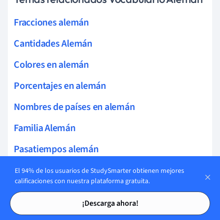
Fracciones alemán
Cantidades Alemán
Colores en alemán
Porcentajes en alemán
Nombres de países en alemán
Familia Alemán
Pasatiempos alemán
Clima alemán
El 94% de los usuarios de StudySmarter obtienen mejores
calificaciones con nuestra plataforma gratuita.
Ropa Alemán
Tarjetas de estudio
Tarjetas de estudio
¡Descarga ahora!
Muebles alemán