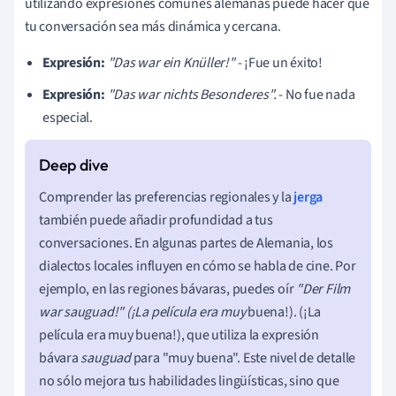
utilizando expresiones comunes alemanas puede hacer que
tu conversación sea más dinámica y cercana.
Expresión:
"Das war ein Knüller!"
- ¡Fue un éxito!
Expresión:
"Das war nichts Besonderes".
- No fue nada
especial.
Comprender las preferencias regionales y la
jerga
también puede añadir profundidad a tus
conversaciones. En algunas partes de Alemania, los
dialectos locales influyen en cómo se habla de cine. Por
ejemplo, en las regiones bávaras, puedes oír
"Der Film
war sauguad!" (¡La película era muy
buena!). (¡La
película era muy buena!), que utiliza la expresión
bávara
sauguad
para "muy buena". Este nivel de detalle
no sólo mejora tus habilidades lingüísticas, sino que