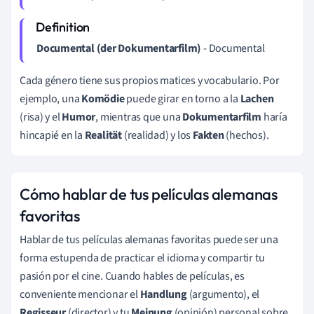
Documental (der Dokumentarfilm)
- Documental
Cada género tiene sus propios matices y vocabulario. Por
ejemplo, una
Komödie
puede girar en torno a la
Lachen
(risa) y el
Humor
, mientras que una
Dokumentarfilm
haría
hincapié en la
Realität
(realidad) y los
Fakten
(hechos).
Cómo hablar de tus películas alemanas
favoritas
Hablar de tus películas alemanas favoritas puede ser una
forma estupenda de practicar el idioma y compartir tu
pasión por el cine. Cuando hables de películas, es
conveniente mencionar el
Handlung
(argumento), el
Regisseur
(director) y tu
Meinung
(opinión) personal sobre