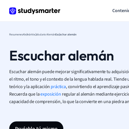
Conteni
Resumenes
Alemán
Vocabulario Alemán
Escuchar alemán
Escuchar alemán
Escuchar alemán puede mejorar significativamente tu adquisic
el ritmo, el tono y el contexto de la lengua hablada real. Tiend
teórico y la aplicación
práctica
, convirtiendo el aprendizaje pas
Recuerda que la
exposición
regular al alemán mediante ejercici
capacidad de comprensión, lo que la convierte en una piedra an
Pruéablo tú mismo