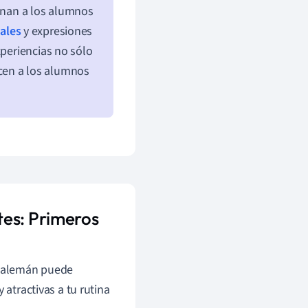
ionan a los alumnos
nales
y expresiones
xperiencias no sólo
cen a los alumnos
tes: Primeros
en alemán puede
 atractivas a tu rutina