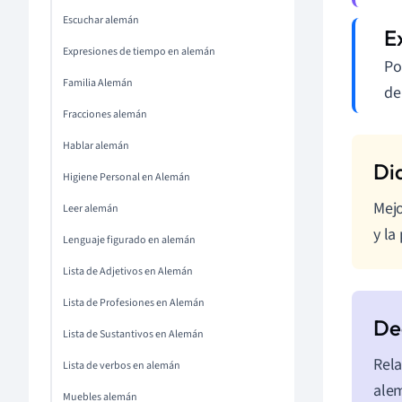
Escuchar alemán
Expresiones de tiempo en alemán
Po
Familia Alemán
de
Fracciones alemán
Hablar alemán
Higiene Personal en Alemán
Mejo
Leer alemán
y la
Lenguaje figurado en alemán
Lista de Adjetivos en Alemán
Lista de Profesiones en Alemán
Lista de Sustantivos en Alemán
Rela
Lista de verbos en alemán
ale
Muebles alemán