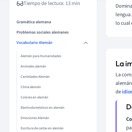
Tiempo de lectura: 13 min
Domin
lengua.
Gramática alemana
lo cual
Problemas sociales alemanes
Vocabulario Alemán
Alemán para Humanidades
La i
Animales alemán
La comp
Cantidades Alemán
alemán.
Clima alemán
de
idi
Colores en alemán
Electrodomésticos en alemán
Emociones Alemán
Co
pa
Escritura de cartas en alemán