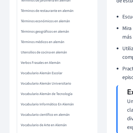
de estu
Términos de jardinería en alemán
Términos de restaurante en alemán
Escu
Términos económicos en alemán
Mira
Términos geográficos en alemán
más 
Términos médicos en alemán
Util
Utensilios de cocina en alemán
comp
Verbos Frasales en Alemán
Prac
Vocabulario Alemán Escolar
epis
Vocabulario Alemán Universitario
Vocabulario Alemán de Tecnología
Un
Vocabulario Informático En Alemán
cl
Vocabulario científico en alemán
di
Vocabulario de Arte en Alemán
ex