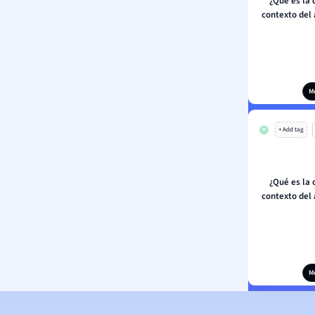
¿Qué es la 
contexto del
M
+ Add tag
¿Qué es la 
contexto del
M