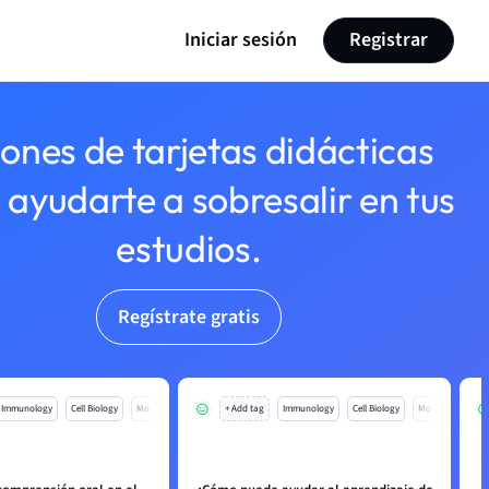
Iniciar sesión
Registrar
lones de tarjetas didácticas
 ayudarte a sobresalir en tus
estudios.
Regístrate gratis
Immunology
Cell Biology
Mo
+ Add tag
Immunology
Cell Biology
Mo