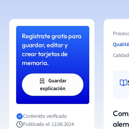
Proceso
Regístrate gratis para
guardar, editar y
Qualité
crear tarjetas de
Calida
memoria.
Guardar
explicación
Comp
Contenido verificado
ale
Publicado el: 12.06.2024