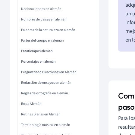
adqu
Nacionalidades en alemán
un u
Nombres de países en alemán
info
Palabras de la naturaleza en alemán
mejo
en 
Partes del cuerpo en alemán
Pasatiempos alemán
Porcentajes en alemán
Preguntando Direcciones en Alemán
Redacción de ensayos en alemán
Reglas de ortografía en alemán
Comp
Ropa Alemán
paso
Rutinas Diarias en Alemán
Para lo
Terminología musical en alemán
resulta