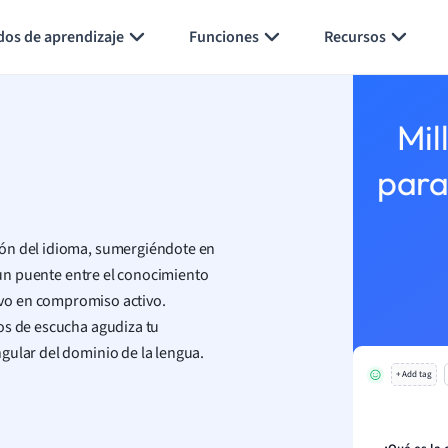
Generar tarjetas de aprendizaje
Resumir página
dos de aprendizaje
Funciones
Recursos
Mil
para
ión del idioma, sumergiéndote en
e un puente entre el conocimiento
ivo en compromiso activo.
os de escucha agudiza tu
gular del dominio de la lengua.
+ Add tag