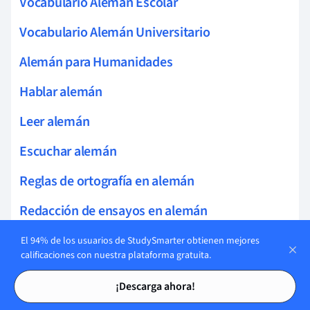
Vocabulario Alemán Escolar
Vocabulario Alemán Universitario
Alemán para Humanidades
Hablar alemán
Leer alemán
Escuchar alemán
Reglas de ortografía en alemán
Redacción de ensayos en alemán
Escritura de cartas en alemán
El 94% de los usuarios de StudySmarter obtienen mejores
calificaciones con nuestra plataforma gratuita.
Vocabulario político en alemán
Tarjetas de estudio
Tarjetas de estudio
¡Descarga ahora!
Lenguaje figurado en alemán