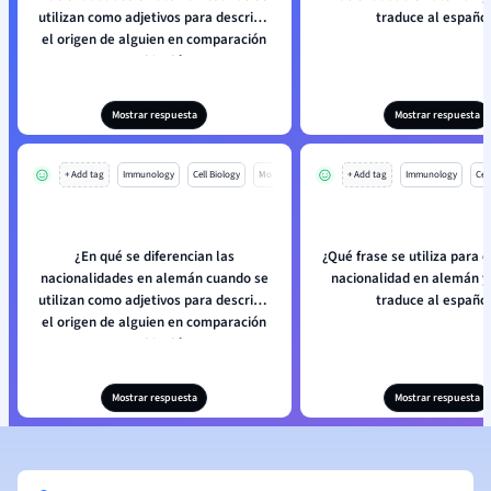
utilizan como adjetivos para describir
traduce al españo
el origen de alguien en comparación
con el inglés?
Mostrar respuesta
Mostrar respuesta
+ Add tag
Immunology
Cell Biology
Mo
+ Add tag
Immunology
Cell
¿En qué se diferencian las
¿Qué frase se utiliza para 
nacionalidades en alemán cuando se
nacionalidad en alemán y
utilizan como adjetivos para describir
traduce al españo
el origen de alguien en comparación
con el inglés?
Mostrar respuesta
Mostrar respuesta