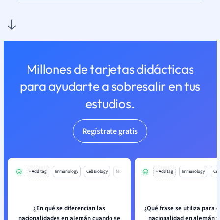
Millones de tarjetas didácticas
para ayudarte a sobresalir en tus
estudios.
Regístrate gratis
+ Add tag
Immunology
Cell Biology
Mo
+ Add tag
Immunology
Cell
¿En qué se diferencian las
¿Qué frase se utiliza para 
nacionalidades en alemán cuando se
nacionalidad en alemán y