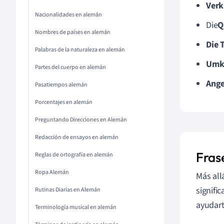
Verk
Nacionalidades en alemán
Die
Q
Nombres de países en alemán
Die 
Palabras de la naturaleza en alemán
Umkl
Partes del cuerpo en alemán
Ang
Pasatiempos alemán
Porcentajes en alemán
Preguntando Direcciones en Alemán
Redacción de ensayos en alemán
Fras
Reglas de ortografía en alemán
Ropa Alemán
Más all
signifi
Rutinas Diarias en Alemán
ayudart
Terminología musical en alemán