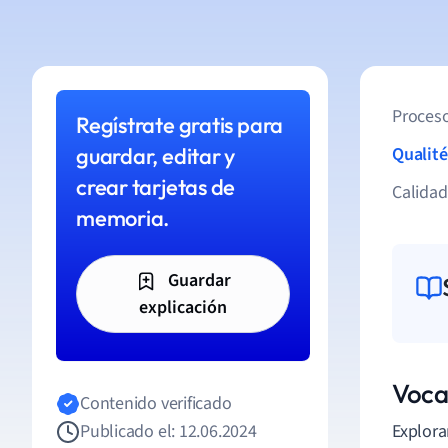
Proceso
Regístrate gratis para
guardar, editar y
Qualité
crear tarjetas de
Calida
memoria.
Guardar
explicación
Voca
Contenido verificado
Publicado el: 12.06.2024
Explora