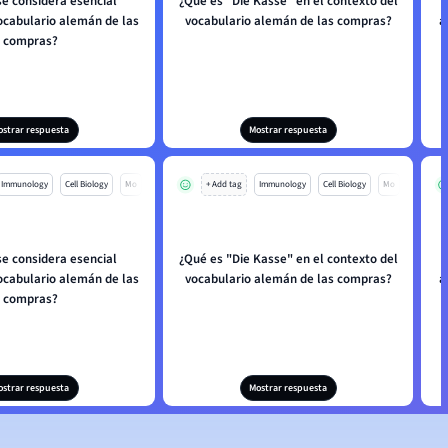
se considera esencial
¿Qué es "Die Kasse" en el contexto del
ocabulario alemán de las
vocabulario alemán de las compras?
a
compras?
ostrar respuesta
Mostrar respuesta
Immunology
Cell Biology
Mo
+ Add tag
Immunology
Cell Biology
Mo
se considera esencial
¿Qué es "Die Kasse" en el contexto del
ocabulario alemán de las
vocabulario alemán de las compras?
a
compras?
ostrar respuesta
Mostrar respuesta