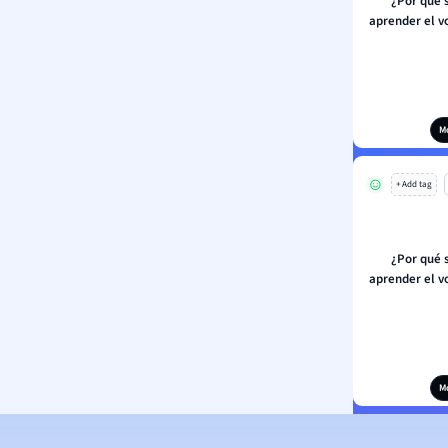
¿Por qué 
aprender el v
M
+ Add tag
¿Por qué 
aprender el v
M