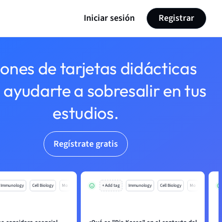
Iniciar sesión
Registrar
lones de tarjetas didácticas
 ayudarte a sobresalir en tus
estudios.
Regístrate gratis
Immunology
Cell Biology
Mo
+ Add tag
Immunology
Cell Biology
Mo