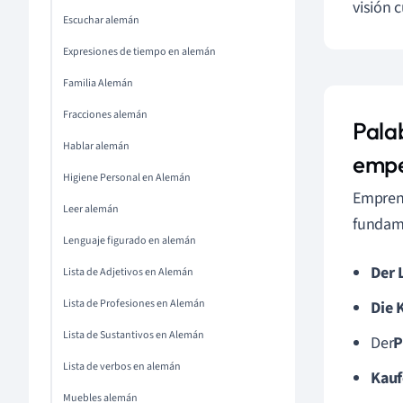
visión c
Escuchar alemán
Expresiones de tiempo en alemán
Familia Alemán
Fracciones alemán
Pala
Hablar alemán
emp
Higiene Personal en Alemán
Emprend
Leer alemán
fundame
Lenguaje figurado en alemán
Der 
Lista de Adjetivos en Alemán
Lista de Profesiones en Alemán
Die 
Lista de Sustantivos en Alemán
Der
P
Lista de verbos en alemán
Kauf
Muebles alemán