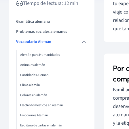
Tiempo de lectura: 12 min
tu expe
viaje c
relacio
Gramática alemana
que tam
Problemas sociales alemanes
Vocabulario Alemán
Alemán para Humanidades
Animales alemán
Por 
Cantidades Alemán
com
Clima alemán
Familia
Colores en alemán
compra 
Electrodomésticos en alemán
desenvo
alemana
Emociones Alemán
y la et
Escritura de cartas en alemán