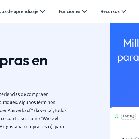
Generar tarjetas de aprendizaje
Resumir página
dos de aprendizaje
Funciones
Recursos
Mil
pras en
para
periencias de compra en
boutiques. Algunos términos
"der Ausverkauf" (la venta), todos
+ Add tag
zate con frases como "Wie viel
(Me gustaría comprar esto), para