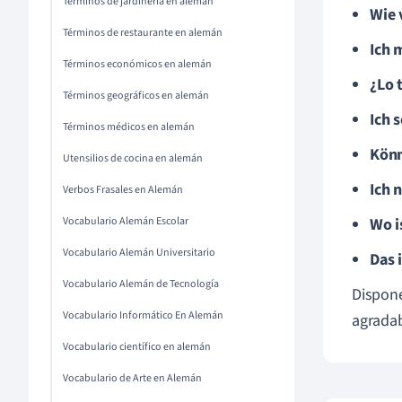
Términos de jardinería en alemán
Wie 
Términos de restaurante en alemán
Ich 
Términos económicos en alemán
¿Lo t
Términos geográficos en alemán
Ich 
Términos médicos en alemán
Könn
Utensilios de cocina en alemán
Ich 
Verbos Frasales en Alemán
Vocabulario Alemán Escolar
Wo i
Vocabulario Alemán Universitario
Das i
Vocabulario Alemán de Tecnología
Dispone
Vocabulario Informático En Alemán
agradab
Vocabulario científico en alemán
Vocabulario de Arte en Alemán