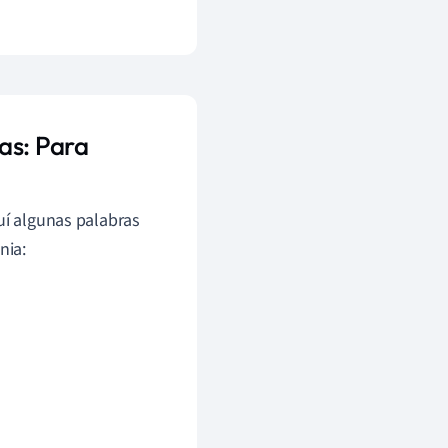
as: Para
uí algunas palabras
nia: