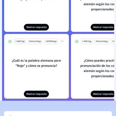
alemán según los con
proporcionados?
Mostrar respuesta
Mostrar respuesta
+ Add tag
Immunology
Cell Biology
Mo
+ Add tag
Immunology
Cell
¿Cuál es la palabra alemana para
¿Cómo puedes practic
"Rojo" y cómo se pronuncia?
pronunciación de los col
alemán según los con
proporcionados?
Mostrar respuesta
Mostrar respuesta