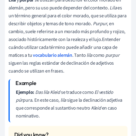
alemán, pero su uso puede depender del contexto.
Lila
es
un término general para el color morado, que se utiliza para
describir objetos y temas de tono morado.
Purpur
, en
cambio, suele referirse a un morado más profundo y rojizo,
asociado históricamente con la realeza y el lujo.Entender
cuándo utilizar cada término puede añadir una capa de
matices a tu
vocabulario alemán
. Tanto
lila
como
purpur
siguen las reglas estándar de declinación de adjetivos
cuando se utilizan en frases.
Ejemplo:
Das lila Kleid
se traduce como
El vestido
pú
rpura. En este caso,
lila
sigue la declinación adjetiva
que corresponde al sustantivo neutro
Kleid
en caso
nominativo.