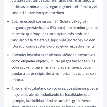
utilizan adjetivos de color en frases alemanas, adoptan
distintas terminaciones según el género, el número y el
caso del sustantivo que describen.
Colores específicos en alemán: Schwarz (Negro) -
elegancia y misterio; Lila (Púrpura) - un término general,
mientras que Purpur es un púrpura más profundo
vinculado a la realeza y el lujo; Gold (Dorado) y Golden
(Dorado) como sustantivo o adjetivo respectivamente.
Aprender los colores en alemán: Métodos interactivos
como etiquetar objetos, utilizar juegos basados en los
colores y ver programas infantiles alemanes pueden
ayudar a los principiantes a memorizar los colores con
eficacia.
Ampliar el vocabulario con colores: Los alumnos pueden
mejorar su alemán estudiando las tonalidades (por
ejemplo, Dunkelblau - Azul oscuro, Hellgrün - Verde
claro), utilizando los colores en las frases y explorando