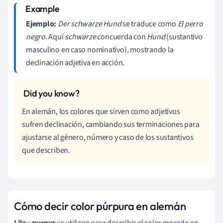
Ejemplo:
Der schwarze Hund
se traduce como
El perro
negro
. Aquí
schwarze
concuerda con
Hund
(sustantivo
masculino en caso nominativo), mostrando la
declinación adjetiva en acción.
En alemán, los colores que sirven como adjetivos
sufren declinación, cambiando sus terminaciones para
ajustarse al género, número y caso de los sustantivos
que describen.
Cómo decir color púrpura en alemán
Lila
y
purpur
se utilizan para describir el color morado en