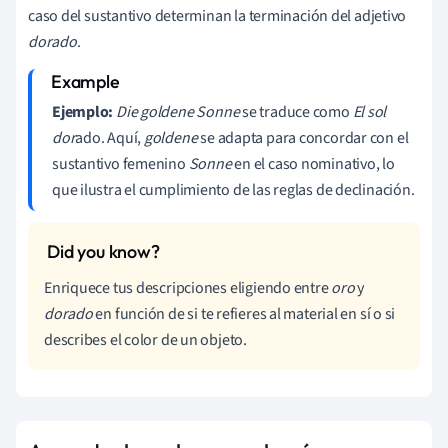
caso del sustantivo determinan la terminación del adjetivo
dorado
.
Ejemplo:
Die goldene Sonne
se traduce como
El sol
dor
ado. Aquí,
goldene
se adapta para concordar con el
sustantivo femenino
Sonne
en el caso nominativo, lo
que ilustra el cumplimiento de las reglas de declinación.
Enriquece tus descripciones eligiendo entre
oro
y
dorado
en función de si te refieres al material en sí o si
describes el color de un objeto.