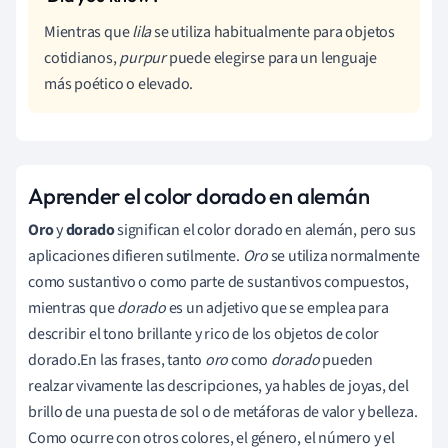
Mientras que
lila
se utiliza habitualmente para objetos
cotidianos,
purpur
puede elegirse para un lenguaje
más poético o elevado.
Aprender el color dorado en alemán
Oro
y
dorado
significan el color dorado en alemán, pero sus
aplicaciones difieren sutilmente.
Oro
se utiliza normalmente
como sustantivo o como parte de sustantivos compuestos,
mientras que
dorado
es un adjetivo que se emplea para
describir el tono brillante y rico de los objetos de color
dorado.En las frases, tanto
oro
como
dorado
pueden
realzar vivamente las descripciones, ya hables de joyas, del
brillo de una puesta de sol o de metáforas de valor y belleza.
Como ocurre con otros colores, el género, el número y el