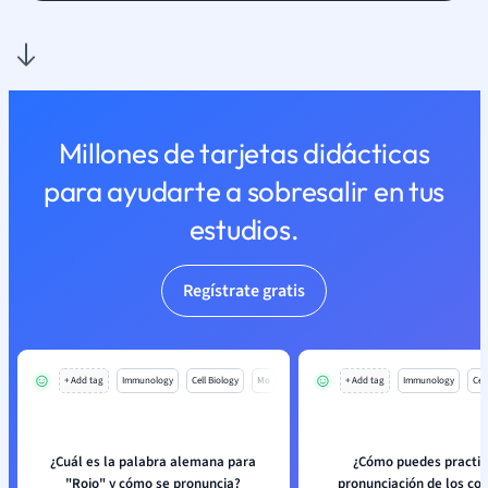
Millones de tarjetas didácticas
para ayudarte a sobresalir en tus
estudios.
Regístrate gratis
+ Add tag
Immunology
Cell Biology
Mo
+ Add tag
Immunology
Cell
¿Cuál es la palabra alemana para
¿Cómo puedes practic
"Rojo" y cómo se pronuncia?
pronunciación de los col