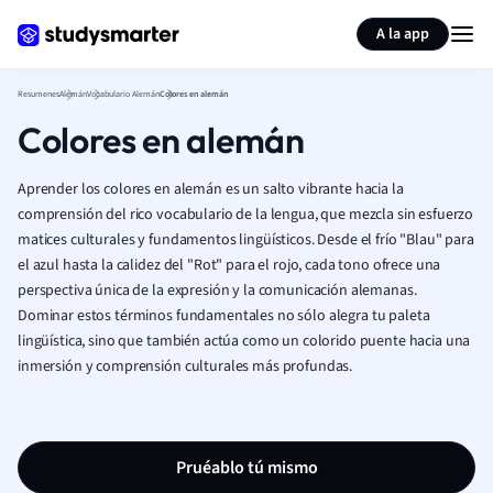
Generar tarjetas de aprendizaje
Resumir página
A la app
Resumenes
Alemán
Vocabulario Alemán
Colores en alemán
Colores en alemán
Aprender los colores en alemán es un salto vibrante hacia la
comprensión del rico vocabulario de la lengua, que mezcla sin esfuerzo
matices culturales y fundamentos lingüísticos. Desde el frío "Blau" para
el azul hasta la calidez del "Rot" para el rojo, cada tono ofrece una
perspectiva única de la expresión y la comunicación alemanas.
Dominar estos términos fundamentales no sólo alegra tu paleta
lingüística, sino que también actúa como un colorido puente hacia una
inmersión y comprensión culturales más profundas.
Pruéablo tú mismo