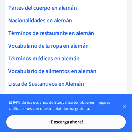
Partes del cuerpo en alemán
Nacionalidades en alemán
Términos de restaurante en alemán
Vocabulario de la ropa en alemán
Términos médicos en alemán
Vocabulario de alimentos en alemán
Lista de Sustantivos en Alemán
Términos económicos en alemán
El 94% de los usuarios de StudySmarter obtienen mejores
Terminología musical en alemán
calificaciones con nuestra plataforma gratuita.
Tarjetas de estudio
Tarjetas de estudio
Términos geográficos en alemán
¡Descarga ahora!