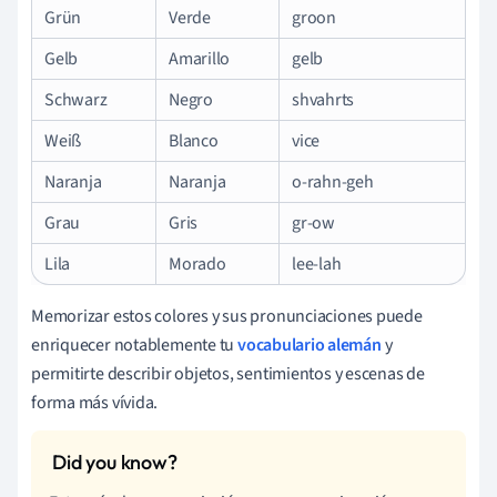
Grün
Verde
groon
Gelb
Amarillo
gelb
Schwarz
Negro
shvahrts
Weiß
Blanco
vice
Naranja
Naranja
o-rahn-geh
Grau
Gris
gr-ow
Lila
Morado
lee-lah
Memorizar estos colores y sus pronunciaciones puede
enriquecer notablemente tu
vocabulario alemán
y
permitirte describir objetos, sentimientos y escenas de
forma más vívida.