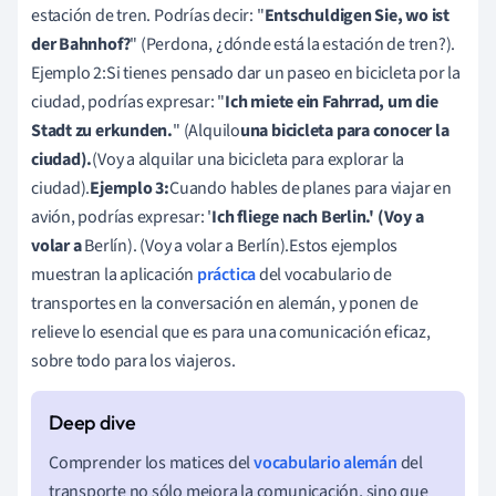
estación de tren. Podrías decir: "
Entschuldigen Sie, wo ist
der Bahnhof?
" (Perdona, ¿dónde está la estación de tren?).
Ejemplo 2:Si tienes pensado dar un paseo en bicicleta por la
ciudad, podrías expresar: "
Ich miete ein Fahrrad, um die
Stadt zu erkunden.
" (Alquilo
una bicicleta para conocer la
ciudad).
(Voy a alquilar una bicicleta para explorar la
ciudad).
Ejemplo 3:
Cuando hables de planes para viajar en
avión, podrías expresar: '
Ich fliege nach Berlin.' (Voy a
volar a
Berlín). (Voy a volar a Berlín).Estos ejemplos
muestran la aplicación
práctica
del vocabulario de
transportes en la conversación en alemán, y ponen de
relieve lo esencial que es para una comunicación eficaz,
sobre todo para los viajeros.
Comprender los matices del
vocabulario alemán
del
transporte no sólo mejora la comunicación, sino que