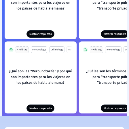
son importantes para los viajeros en
para "transporte públi
los países de habla alemana?
"transporte privad
Mostrar respuesta
Mostrar respuesta
+ Add tag
Immunology
Cell Biology
Mo
+ Add tag
Immunology
Cell
¿Qué son las "Verbundtarife" y por qué
¿Cuáles son los términos
son importantes para los viajeros en
para "transporte públi
los países de habla alemana?
"transporte privad
Mostrar respuesta
Mostrar respuesta