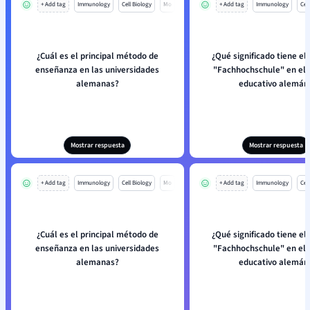
+ Add tag
Immunology
Cell Biology
Mo
+ Add tag
Immunology
Cell
¿Cuál es el principal método de
¿Qué significado tiene el
enseñanza en las universidades
"Fachhochschule" en el 
alemanas?
educativo alemán
Mostrar respuesta
Mostrar respuesta
+ Add tag
Immunology
Cell Biology
Mo
+ Add tag
Immunology
Cell
¿Cuál es el principal método de
¿Qué significado tiene el
enseñanza en las universidades
"Fachhochschule" en el 
alemanas?
educativo alemán