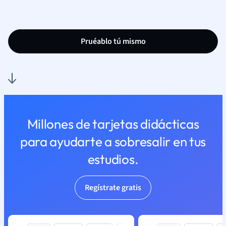
Pruéablo tú mismo
Millones de tarjetas didácticas
para ayudarte a sobresalir en tus
estudios.
Regístrate gratis