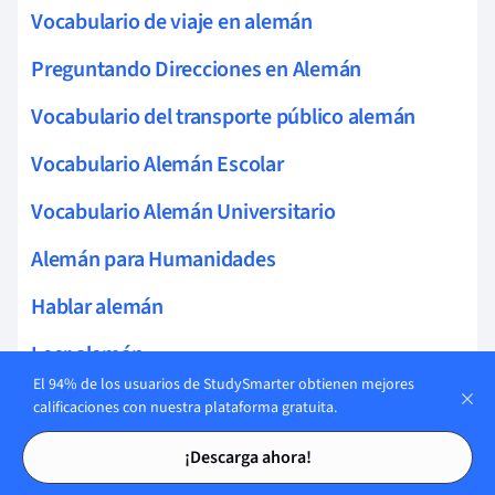
Vocabulario de viaje en alemán
Preguntando Direcciones en Alemán
Vocabulario del transporte público alemán
Vocabulario Alemán Escolar
Vocabulario Alemán Universitario
Alemán para Humanidades
Hablar alemán
Leer alemán
El 94% de los usuarios de StudySmarter obtienen mejores
Escuchar alemán
calificaciones con nuestra plataforma gratuita.
Tarjetas de estudio
Tarjetas de estudio
Reglas de ortografía en alemán
¡Descarga ahora!