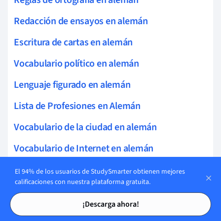
Redacción de ensayos en alemán
Escritura de cartas en alemán
Vocabulario político en alemán
Lenguaje figurado en alemán
Lista de Profesiones en Alemán
Vocabulario de la ciudad en alemán
Vocabulario de Internet en alemán
Vocabulario legal en alemán
El 94% de los usuarios de StudySmarter obtienen mejores
calificaciones con nuestra plataforma gratuita.
Vocabulario científico en alemán
Tarjetas de estudio
Tarjetas de estudio
¡Descarga ahora!
Verbos Frasales en Alemán