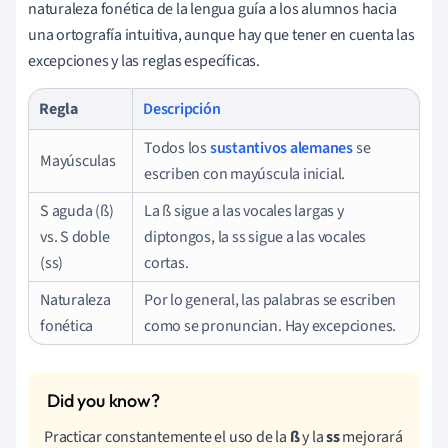
naturaleza fonética de la lengua guía a los alumnos hacia
una ortografía intuitiva, aunque hay que tener en cuenta las
excepciones y las reglas específicas.
Regla
Descripción
Todos los
sustantivos alemanes
se
Mayúsculas
escriben con mayúscula inicial.
S aguda (ß)
La ß sigue a las vocales largas y
vs. S doble
diptongos, la ss sigue a las vocales
(ss)
cortas.
Naturaleza
Por lo general, las palabras se escriben
fonética
como se pronuncian. Hay excepciones.
Practicar constantemente el uso de la
ß
y la
ss
mejorará