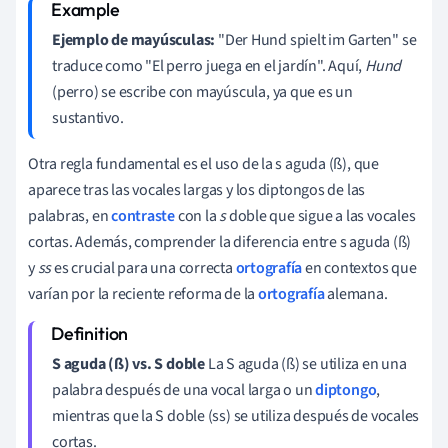
Ejemplo de mayúsculas:
"Der Hund spielt im Garten" se
traduce como "El perro juega en el jardín". Aquí,
Hund
(perro) se escribe con mayúscula, ya que es un
sustantivo.
Otra regla fundamental es el uso de la s aguda (ß), que
aparece tras las vocales largas y los diptongos de las
palabras, en
contraste
con la
s
doble que sigue a las vocales
cortas. Además, comprender la diferencia entre s aguda (ß)
y
ss
es crucial para una correcta
ortografía
en contextos que
varían por la reciente reforma de la
ortografía
alemana.
S aguda (ß) vs. S doble
La S aguda (ß) se utiliza en una
palabra después de una vocal larga o un
diptongo
,
mientras que la S doble (ss) se utiliza después de vocales
cortas.