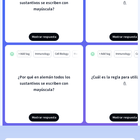
sustantivos se escriben con
(\
mayúscula?
Mostrar respuesta
Mostrar respuesta
+ Add tag
Immunology
Cell Biology
Mo
+ Add tag
Immunology
Cell
¿Por qué en alemán todos los
¿Cuál es la regla para utili
sustantivos se escriben con
(\
mayúscula?
Mostrar respuesta
Mostrar respuesta