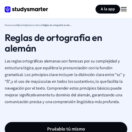
Generar tarjetas de aprendizaje
Resumir página
A la app
Resumenes
Alemán
Vocabulario Alemán
Reglas de ortografía en alemán
Reglas de ortografía en
alemán
Las reglas ortográficas alemanas son famosas por su complejidad y
estructura lógica, que equilibra la pronunciación con la función
gramatical. Los principios clave incluyen la distinción clara entre "ss" y
"ß", y el uso de mayúsculas en todos los sustantivos, lo que facilita la
navegación por el texto. Comprender estos principios básicos puede
mejorar significativamente tu dominio del alemán, garantizando una
comunicación precisa y una comprensión lingüística más profunda.
Pruéablo tú mismo