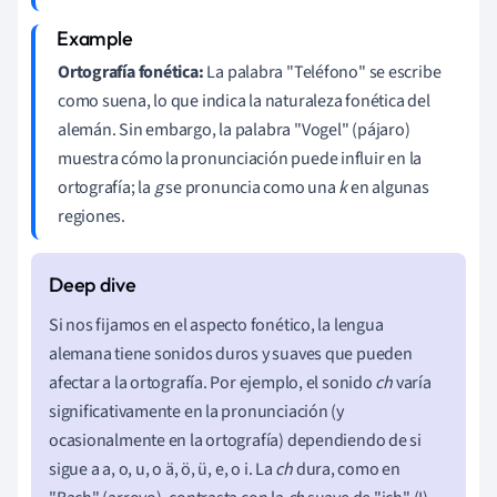
Ortografía fonética:
La palabra "Teléfono" se escribe
como suena, lo que indica la naturaleza fonética del
alemán. Sin embargo, la palabra "Vogel" (pájaro)
muestra cómo la pronunciación puede influir en la
ortografía; la
g
se pronuncia como una
k
en algunas
regiones.
Si nos fijamos en el aspecto fonético, la lengua
alemana tiene sonidos duros y suaves que pueden
afectar a la ortografía. Por ejemplo, el sonido
ch
varía
significativamente en la pronunciación (y
ocasionalmente en la ortografía) dependiendo de si
sigue a a, o, u, o ä, ö, ü, e, o i. La
ch
dura, como en