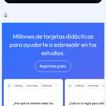
Millones de tarjetas didácticas
para ayudarte a sobresalir en tus
estudios.
Regístrate gratis
+ Add tag
Immunology
Cell Biology
Mo
+ Add tag
Immunology
Cell
¿Por qué en alemán todos los
¿Cuál es la regla para utili