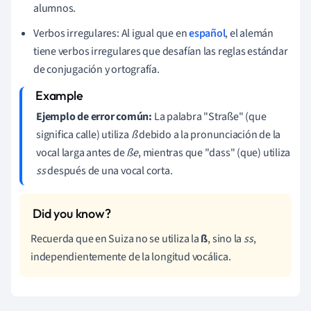
alumnos.
Verbos irregulares: Al igual que en
español
, el alemán
tiene verbos irregulares que desafían las reglas estándar
de conjugación y ortografía.
Ejemplo de error común:
La palabra "Straße" (que
significa calle) utiliza
ß
debido a la pronunciación de la
vocal larga antes de
ße
, mientras que "dass" (que) utiliza
ss
después de una vocal corta.
Recuerda que en Suiza no se utiliza la
ß
, sino la
ss
,
independientemente de la longitud vocálica.