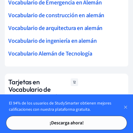
Vocabulario de Emergencia en Alemán
Vocabulario de construcción en alemán
Vocabulario de arquitectura en alemán
Vocabulario de ingeniería en alemán
Vocabulario Alemán de Tecnología
Tarjetas en
12
Vocabulario de
Historia en Alemán
El 94% de los usuarios de StudySmarter obtienen mejores
calificaciones con nuestra plataforma gratuita.
Empieza a aprender
Tarjetas de estudio
Tarjetas de estudio
¡Descarga ahora!