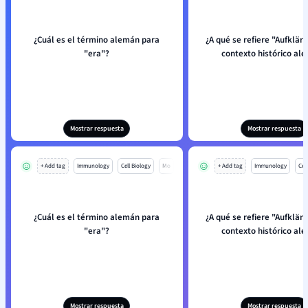
¿Cuál es el término alemán para
¿A qué se refiere "Aufklär
"era"?
contexto histórico al
Mostrar respuesta
Mostrar respuesta
+ Add tag
Immunology
Cell Biology
Mo
+ Add tag
Immunology
Cell
¿Cuál es el término alemán para
¿A qué se refiere "Aufklär
"era"?
contexto histórico al
Mostrar respuesta
Mostrar respuesta