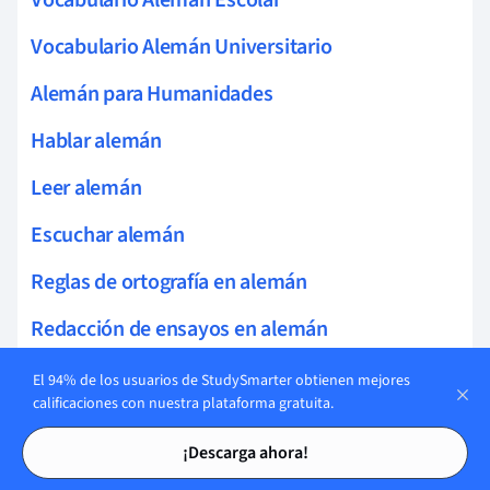
Vocabulario Alemán Universitario
Alemán para Humanidades
Hablar alemán
Leer alemán
Escuchar alemán
Reglas de ortografía en alemán
Redacción de ensayos en alemán
Escritura de cartas en alemán
El 94% de los usuarios de StudySmarter obtienen mejores
calificaciones con nuestra plataforma gratuita.
Vocabulario político en alemán
Tarjetas de estudio
Tarjetas de estudio
¡Descarga ahora!
Lenguaje figurado en alemán