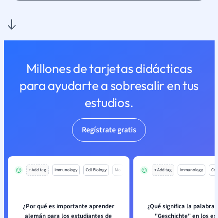
Millones de tarjetas didácticas
para ayudarte a sobresalir en tus
estudios.
Regístrate gratis
+ Add tag
Immunology
Cell Biology
Mo
+ Add tag
Immunology
Cell
¿Por qué es importante aprender
¿Qué significa la palabra
alemán para los estudiantes de
"Geschichte" en los es