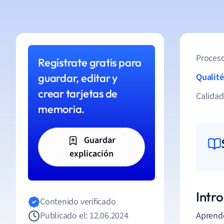
Proceso
Regístrate gratis para
guardar, editar y
Qualité
crear tarjetas de
Calida
memoria.
Guardar
explicación
Intro
Contenido verificado
Publicado el: 12.06.2024
Aprende