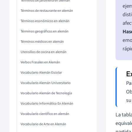
Términos de jardinería en alemán
ejem
Términos de restaurante en alemán
dist
Términos económicos en alemán
afec
Has
Términos geográficos en alemán
emoc
Términos médicos en alemán
rápi
Utensilios de cocina en alemán
Verbos Frasales en Alemán
Vocabulario Alemán Escolar
Pa
Vocabulario Alemán Universitario
Ob
Vocabulario Alemán de Tecnología
su
Vocabulario Informático En Alemán
La tabl
Vocabulario científico en alemán
equiva
Vocabulario de Arte en Alemán
partida