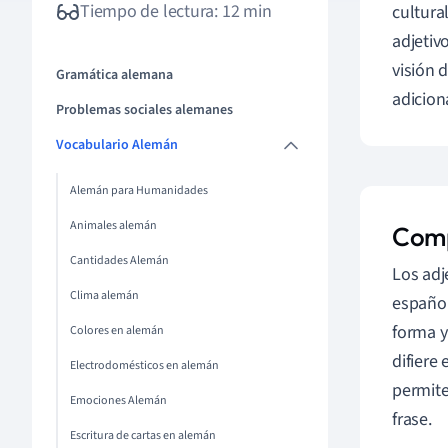
Tiempo de lectura: 12 min
cultura
adjetiv
visión 
Gramática alemana
adicion
Problemas sociales alemanes
Vocabulario Alemán
Alemán para Humanidades
Animales alemán
Comp
Cantidades Alemán
Los adj
Clima alemán
español
forma y
Colores en alemán
difiere
Electrodomésticos en alemán
permite
Emociones Alemán
frase.
Escritura de cartas en alemán