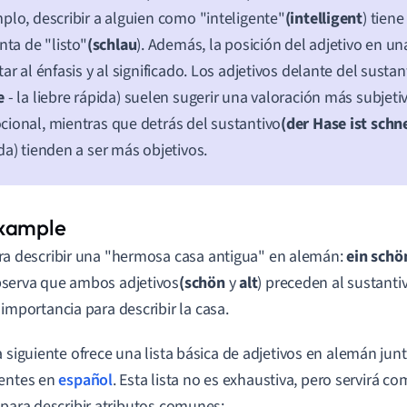
plo, describir a alguien como "inteligente"
(intelligent
) tien
inta de "listo"
(schlau
). Además, la posición del adjetivo en u
tar al énfasis y al significado. Los adjetivos delante del sustan
e
- la liebre rápida) suelen sugerir una valoración más subjet
ional, mientras que detrás del sustantivo
(der Hase ist schne
da) tienden a ser más objetivos.
ra describir una "hermosa casa antigua" en alemán:
ein schö
serva que ambos adjetivos
(schön
y
alt
) preceden al sustanti
 importancia para describir la casa.
a siguiente ofrece una lista básica de adjetivos en alemán jun
lentes en
español
. Esta lista no es exhaustiva, pero servirá 
 para describir atributos comunes: