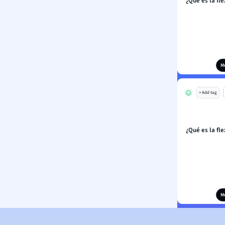
¿Qué es la fl
M
+ Add tag
¿Qué es la fl
M