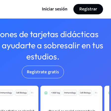
Iniciar sesión
Registrar
lones de tarjetas didácticas
 ayudarte a sobresalir en tus
estudios.
Regístrate gratis
Immunology
Cell Biology
Mo
+ Add tag
Immunology
Cell Biology
Mo