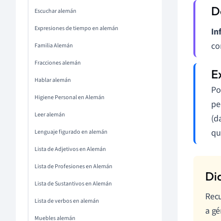
Escuchar alemán
Expresiones de tiempo en alemán
In
co
Familia Alemán
Fracciones alemán
Hablar alemán
Po
Higiene Personal en Alemán
pe
Leer alemán
(d
qu
Lenguaje figurado en alemán
Lista de Adjetivos en Alemán
Lista de Profesiones en Alemán
Lista de Sustantivos en Alemán
Recu
Lista de verbos en alemán
a gé
Muebles alemán