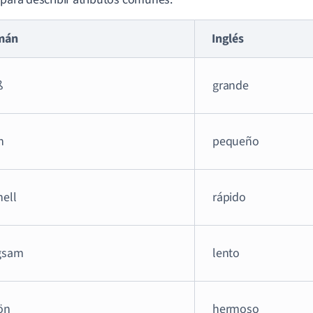
mán
Inglés
ß
grande
n
pequeño
nell
rápido
gsam
lento
ön
hermoso