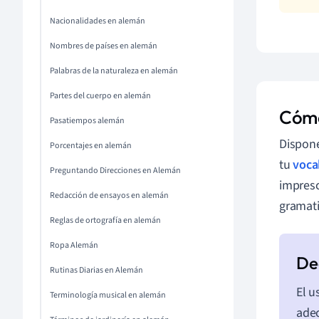
Nacionalidades en alemán
Nombres de países en alemán
Palabras de la naturaleza en alemán
Partes del cuerpo en alemán
Cómo 
Pasatiempos alemán
Dispone
Porcentajes en alemán
tu
voca
Preguntando Direcciones en Alemán
impresc
Redacción de ensayos en alemán
gramati
Reglas de ortografía en alemán
Ropa Alemán
Rutinas Diarias en Alemán
El u
Terminología musical en alemán
adec