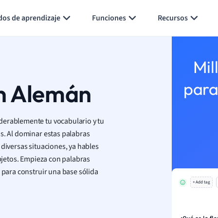
Generar tarjetas de aprendizaje
Resumir página
dos de aprendizaje
Funciones
Recursos
Mil
en Alemán
para
derablemente tu vocabulario y tu
s. Al dominar estas palabras
 diversas situaciones, ya hables
objetos. Empieza con palabras
) para construir una base sólida
+ Add tag