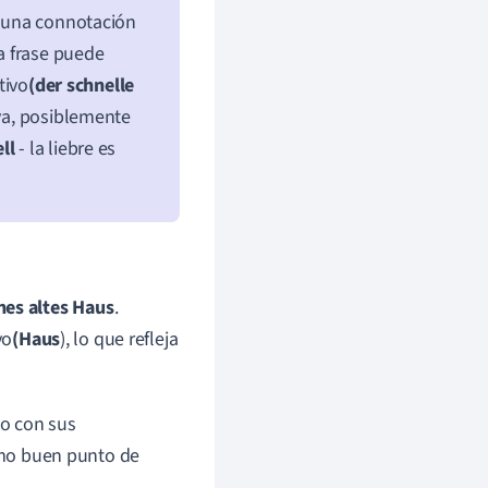
e una connotación
na frase puede
tivo
(der schnelle
iva, posiblemente
ll
- la liebre es
nes altes Haus
.
vo
(Haus
), lo que refleja
to con sus
como buen punto de