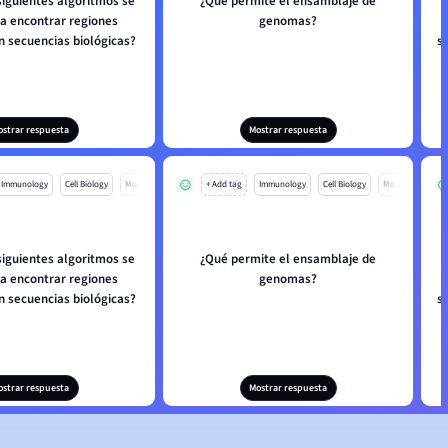
siguientes algoritmos se
¿Qué permite el ensamblaje de
ra encontrar regiones
genomas?
 secuencias biológicas?
s
ostrar respuesta
Mostrar respuesta
Immunology
Cell Biology
Mo
+ Add tag
Immunology
Cell Biology
Mo
siguientes algoritmos se
¿Qué permite el ensamblaje de
ra encontrar regiones
genomas?
 secuencias biológicas?
s
ostrar respuesta
Mostrar respuesta