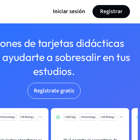
Iniciar sesión
Registrar
lones de tarjetas didácticas
 ayudarte a sobresalir en tus
estudios.
Regístrate gratis
Immunology
Cell Biology
Mo
+ Add tag
Immunology
Cell Biology
Mo