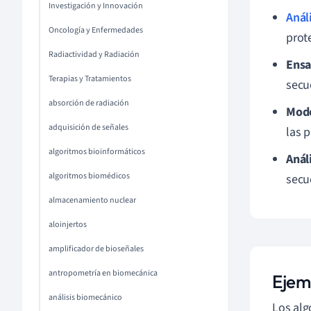
Investigación y Innovación
Anál
Oncología y Enfermedades
prote
Radiactividad y Radiación
Ensa
Terapias y Tratamientos
secu
absorción de radiación
Mode
adquisición de señales
las p
algoritmos bioinformáticos
Anál
algoritmos biomédicos
secu
almacenamiento nuclear
aloinjertos
amplificador de bioseñales
antropometría en biomecánica
Ejem
análisis biomecánico
Los alg