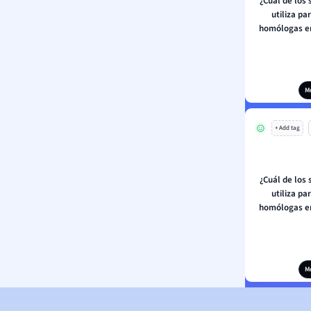
¿Cuál de los 
utiliza pa
homólogas en
M
+ Add tag
¿Cuál de los 
utiliza pa
homólogas en
M