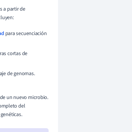
 a partir de
luyen:
ad
para secuenciación
ras cortas de
laje de genomas.
 de un nuevo microbio.
ompleto del
 genéticas.