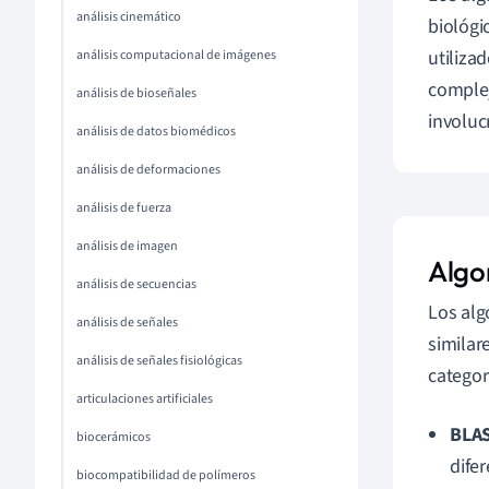
análisis cinemático
biológi
utiliza
análisis computacional de imágenes
complej
análisis de bioseñales
involuc
análisis de datos biomédicos
análisis de deformaciones
análisis de fuerza
análisis de imagen
Algo
análisis de secuencias
Los alg
análisis de señales
similar
análisis de señales fisiológicas
categor
articulaciones artificiales
BLAS
biocerámicos
dife
biocompatibilidad de polímeros