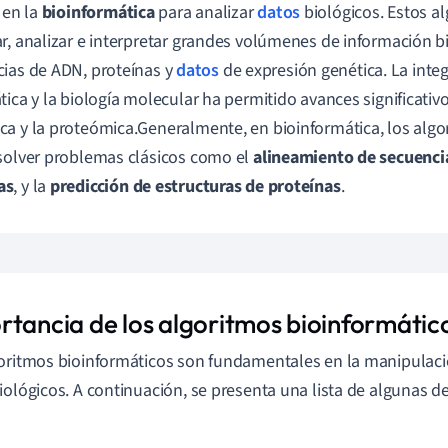
 en la
bioinformática
para analizar
datos
biológicos. Estos a
r, analizar e interpretar grandes volúmenes de información b
ias de ADN, proteínas y
datos
de expresión genética. La integ
tica y la biología molecular ha permitido avances significativ
a y la proteómica.Generalmente, en bioinformática, los algo
solver problemas clásicos como el
alineamiento de secuenci
as
, y la
predicción de estructuras de proteínas
.
rtancia de los algoritmos bioinformátic
oritmos bioinformáticos son fundamentales en la manipulac
iológicos. A continuación, se presenta una lista de algunas d