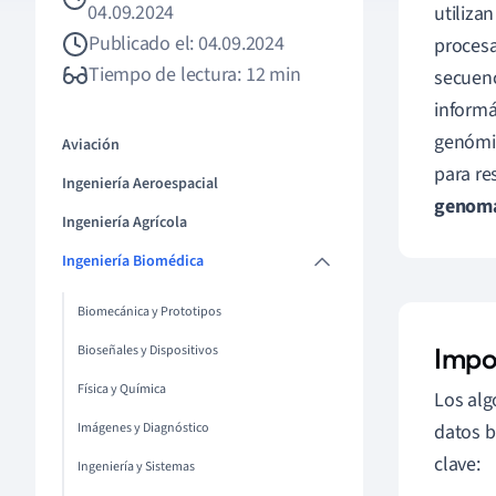
04.09.2024
utilizan
Publicado el: 04.09.2024
procesa
Tiempo de lectura: 12 min
secuenc
informá
genómic
Aviación
para re
Ingeniería Aeroespacial
genom
Ingeniería Agrícola
Ingeniería Biomédica
Biomecánica y Prototipos
Impo
Bioseñales y Dispositivos
Física y Química
Los alg
Imágenes y Diagnóstico
datos b
clave:
Ingeniería y Sistemas