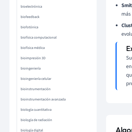
Smi
bioelectrónica
más 
biofeedback
Clus
biofotónica
evol
biofísica computacional
biofísica médica
Su
bioimpresión 3D
en
bioingeniería
qu
bioingeniería celular
pr
bioinstrumentación
bioinstrumentación avanzada
biología cuantitativa
biología de radiación
Algo
biología digital