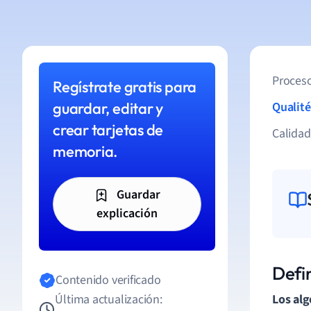
Proceso
Regístrate gratis para
guardar, editar y
Qualité
crear tarjetas de
Calida
memoria.
Guardar
explicación
Defi
Contenido verificado
Última actualización:
Los alg