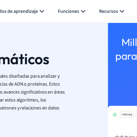
Generar tarjetas de aprendizaje
Resumir página
dos de aprendizaje
Funciones
Recursos
Mil
rmáticos
para
les diseñadas para analizar y
ias de ADN o proteínas. Estos
 avances significativos en áreas
r estos algoritmos, los
patrones y relaciones en datos
+ Add tag