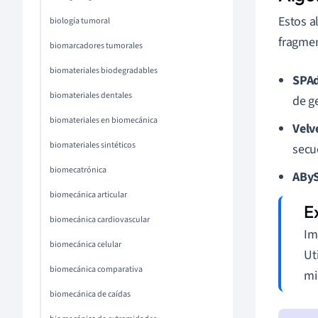
Estos a
biología tumoral
fragmen
biomarcadores tumorales
biomateriales biodegradables
SPAd
biomateriales dentales
de g
biomateriales en biomecánica
Velv
biomateriales sintéticos
secu
biomecatrónica
AByS
biomecánica articular
biomecánica cardiovascular
Im
biomecánica celular
Ut
biomecánica comparativa
mi
biomecánica de caídas