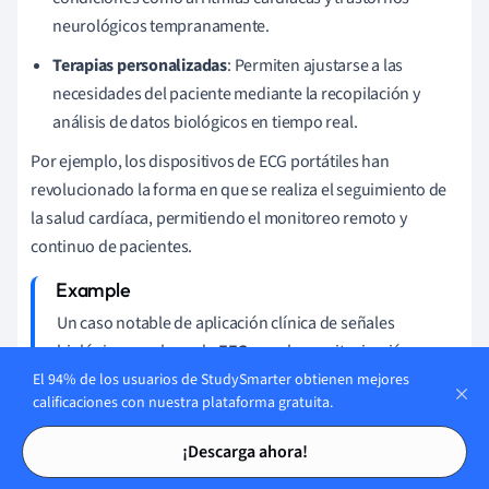
neurológicos tempranamente.
Terapias personalizadas
: Permiten ajustarse a las
necesidades del paciente mediante la recopilación y
análisis de datos biológicos en tiempo real.
Por ejemplo, los dispositivos de ECG portátiles han
revolucionado la forma en que se realiza el seguimiento de
la salud cardíaca, permitiendo el monitoreo remoto y
continuo de pacientes.
Un caso notable de aplicación clínica de señales
biológicas es el uso de
EEG
para la monitorización y
tratamiento de la epilepsia. Mediante el análisis de
El 94% de los usuarios de StudySmarter obtienen mejores
calificaciones con nuestra plataforma gratuita.
frecuencia de las señales EEG, los médicos pueden
Tarjetas de estudio
Tarjetas de estudio
identificar patrones de actividad cerebral previos a una
¡Descarga ahora!
convulsión, representados matemáticamente como: