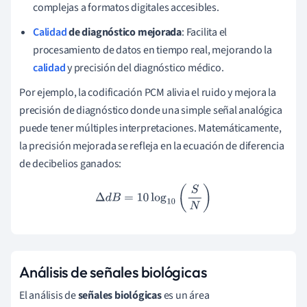
complejas a formatos digitales accesibles.
Calidad
de diagnóstico mejorada
: Facilita el
procesamiento de datos en tiempo real, mejorando la
calidad
y precisión del diagnóstico médico.
Por ejemplo, la codificación PCM alivia el ruido y mejora la
precisión de diagnóstico donde una simple señal analógica
puede tener múltiples interpretaciones. Matemáticamente,
la precisión mejorada se refleja en la ecuación de diferencia
de decibelios ganados:
Δ
d
B
=
10
log
10
(
S
N
)
Análisis de señales biológicas
El análisis de
señales biológicas
es un área