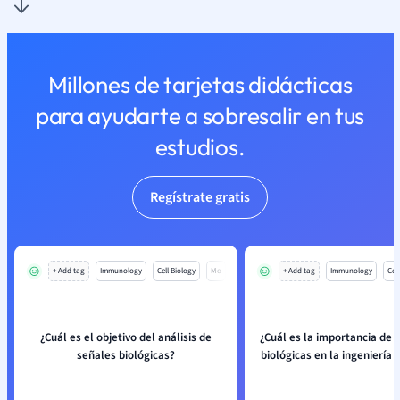
Millones de tarjetas didácticas
para ayudarte a sobresalir en tus
estudios.
Regístrate gratis
+ Add tag
Immunology
Cell Biology
Mo
+ Add tag
Immunology
Cell
¿Cuál es el objetivo del análisis de
¿Cuál es la importancia de 
señales biológicas?
biológicas en la ingeniería