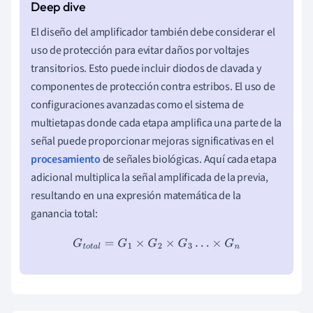
El diseño del amplificador también debe considerar el
uso de protección para evitar daños por voltajes
transitorios. Esto puede incluir diodos de clavada y
componentes de protección contra estribos. El uso de
configuraciones avanzadas como el sistema de
multietapas donde cada etapa amplifica una parte de la
señal puede proporcionar mejoras significativas en el
procesamiento
de señales biológicas. Aquí cada etapa
adicional multiplica la señal amplificada de la previa,
resultando en una expresión matemática de la
ganancia total:
G
t
o
t
a
l
=
G
1
×
G
2
×
G
3
…
×
G
n