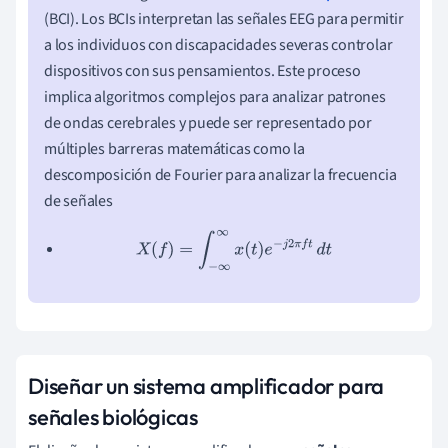
(BCI). Los BCIs interpretan las señales EEG para permitir
a los individuos con discapacidades severas controlar
dispositivos con sus pensamientos. Este proceso
implica algoritmos complejos para analizar patrones
de ondas cerebrales y puede ser representado por
múltiples barreras matemáticas como la
descomposición de Fourier para analizar la frecuencia
de señales
X
(
f
)
=
∫
−
∞
∞
x
(
t
)
e
−
j
2
π
f
t
d
t
Diseñar un sistema amplificador para
señales biológicas