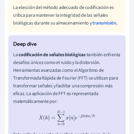
La elección del método adecuado de codificación es
crítica para mantener la integridad de las señales
biológicas durante su almacenamiento y
transmisión
.
La
codificación de señales biológicas
también enfrenta
desafíos únicos como el ruido y la distorsión.
Herramientas avanzadas como el Algoritmo de
Transformada Rápida de Fourier (FFT) se utilizan para
transformar señales y facilitar una compresión más
eficaz. La aplicación de FFT es representada
matemáticamente por:
X
(
k
)
=
∑
n
=
0
N
−
1
x
[
n
]
e
−
j
2
π
k
n
/
N