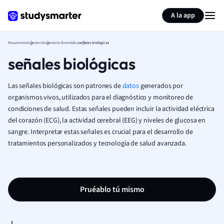
Generar tarjetas de aprendizaje
Resumir página
A la app
Resumenes
Ingeniería
Ingeniería Biomédica
señales biológicas
señales biológicas
Las señales biológicas son patrones de
datos
generados por
organismos vivos, utilizados para el diagnóstico y monitoreo de
condiciones de salud. Estas señales pueden incluir la actividad eléctrica
del corazón (ECG), la actividad cerebral (EEG) y niveles de glucosa en
sangre. Interpretar estas señales es crucial para el desarrollo de
tratamientos personalizados y tecnología de salud avanzada.
Pruéablo tú mismo