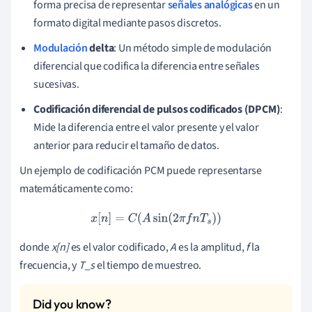
forma precisa de representar
señales analógicas
en un
formato digital mediante pasos discretos.
Modulación
delta
: Un método simple de modulación
diferencial que codifica la diferencia entre señales
sucesivas.
Codificación diferencial de pulsos codificados (DPCM)
:
Mide la diferencia entre el valor presente y el valor
anterior para reducir el tamaño de datos.
Un ejemplo de codificación PCM puede representarse
matemáticamente como:
x
[
n
]
=
C
(
A
sin
(
2
π
f
n
T
s
)
)
donde
x[n]
es el valor codificado,
A
es la amplitud,
f
la
frecuencia, y
T_s
el tiempo de muestreo.