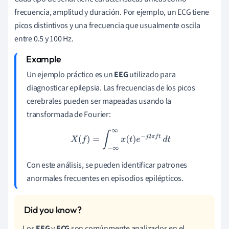
frecuencia, amplitud y duración. Por ejemplo, un ECG tiene
picos distintivos y una frecuencia que usualmente oscila
entre 0.5 y 100 Hz.
Un ejemplo práctico es un
EEG
utilizado para
diagnosticar epilepsia. Las frecuencias de los picos
cerebrales pueden ser mapeadas usando la
transformada de Fourier:
X
(
f
)
=
∫
−
∞
∞
x
(
t
)
e
−
j
2
π
f
t
d
t
Con este análisis, se pueden identificar patrones
anormales frecuentes en episodios epilépticos.
Los
EEG
y
ECG
son comúnmente analizados en el