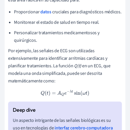
Proporcionar
datos
cruciales para diagnósticos médicos.
Monitorear el estado de salud en tiempo real.
Personalizar tratamientos medicamentosos y
quirúrgicos.
Por ejemplo, las señales de ECG son utilizadas
extensivamente para identificar arritmias cardíacas y
planificar tratamientos. La función
Q(t)
en un ECG, que
modela una onda simplificada, puede ser descrita
matemáticamente como:
Q
(
t
)
=
A
Q
e
−
λ
t
sin
(
ω
t
)
Un aspecto intrigante de las señales biológicas es su
uso en tecnologías de
interfaz cerebro-computadora