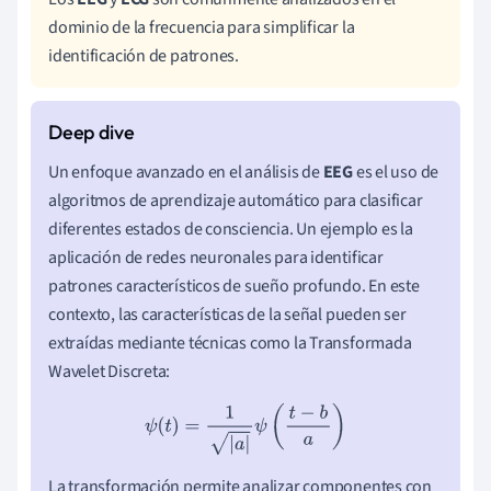
dominio de la frecuencia para simplificar la
identificación de patrones.
Un enfoque avanzado en el análisis de
EEG
es el uso de
algoritmos de aprendizaje automático para clasificar
diferentes estados de consciencia. Un ejemplo es la
aplicación de redes neuronales para identificar
patrones característicos de sueño profundo. En este
contexto, las características de la señal pueden ser
extraídas mediante técnicas como la Transformada
Wavelet Discreta:
ψ
(
t
)
=
1
|
a
|
ψ
(
t
−
b
a
)
La transformación permite analizar componentes con