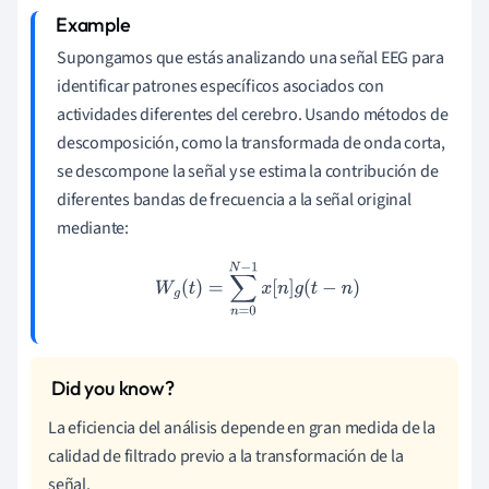
Supongamos que estás analizando una señal EEG para
identificar patrones específicos asociados con
actividades diferentes del cerebro. Usando métodos de
descomposición, como la transformada de onda corta,
se descompone la señal y se estima la contribución de
diferentes bandas de frecuencia a la señal original
mediante:
W
g
(
t
)
=
∑
n
=
0
N
−
1
x
[
n
]
g
(
t
−
n
)
La eficiencia del análisis depende en gran medida de la
calidad de filtrado previo a la transformación de la
señal.