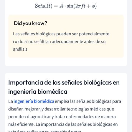
Señal
(
t
)
=
A
⋅
sin
(
2
π
f
t
+
ϕ
)
ñ
Las señales biológicas pueden ser potencialmente
ruido si no se filtran adecuadamente antes de su
análisis.
Importancia de las señales biológicas en
ingeniería biomédica
La
ingeniería biomédica
emplea las señales biológicas para
diseñar, mejorar, y desarrollar tecnologías médicas que
permiten diagnosticar y tratar enfermedades de manera
más eficiente. La importancia de las señales biológicas en
esta área radica en su capacidad para: