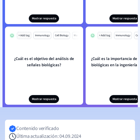
Mostrar respuesta
Mostrar respuesta
+ Add tag
Immunology
Cell Biology
Mo
+ Add tag
Immunology
Cell
¿Cuál es el objetivo del análisis de
¿Cuál es la importancia de 
señales biológicas?
biológicas en la ingeniería
Mostrar respuesta
Mostrar respuesta
Contenido verificado
Última actualización: 04.09.2024