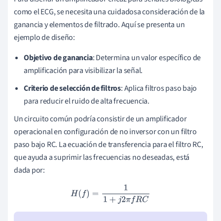
como el ECG, se necesita una cuidadosa consideración de la
ganancia y elementos de filtrado. Aquí se presenta un
ejemplo de diseño:
Objetivo de ganancia
: Determina un valor específico de
amplificación para visibilizar la señal.
Criterio de selección de filtros
: Aplica filtros paso bajo
para reducir el ruido de alta frecuencia.
Un circuito común podría consistir de un amplificador
operacional en configuración de no inversor con un filtro
paso bajo RC. La ecuación de transferencia para el filtro RC,
que ayuda a suprimir las frecuencias no deseadas, está
dada por:
H
(
f
)
=
1
1
+
j
2
π
f
R
C