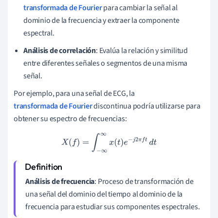
transformada de Fourier
para cambiar la señal al
dominio de la frecuencia y extraer la componente
espectral.
Análisis de correlación
: Evalúa la relación y similitud
entre diferentes señales o segmentos de una misma
señal.
Por ejemplo, para una señal de ECG, la
transformada de Fourier
discontinua podría utilizarse para
obtener su espectro de frecuencias:
X
(
f
)
=
∫
−
∞
∞
x
(
t
)
e
−
j
2
π
f
t
d
t
Análisis de frecuencia
: Proceso de transformación de
una señal del dominio del tiempo al dominio de la
frecuencia para estudiar sus componentes espectrales.