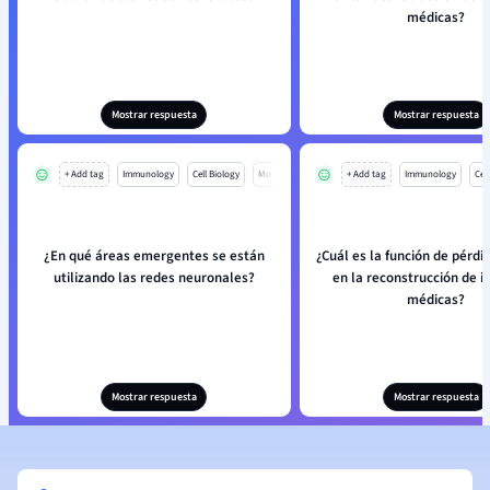
médicas?
Mostrar respuesta
Mostrar respuesta
+ Add tag
Immunology
Cell Biology
Mo
+ Add tag
Immunology
Cell
¿En qué áreas emergentes se están
¿Cuál es la función de pérdid
utilizando las redes neuronales?
en la reconstrucción de 
médicas?
Mostrar respuesta
Mostrar respuesta