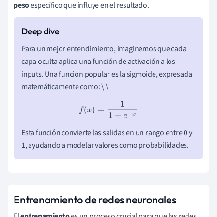
peso
específico que influye en el resultado.
Para un mejor entendimiento, imaginemos que cada
capa oculta aplica una función de activación a los
inputs. Una función popular es la sigmoide, expresada
matemáticamente como: \ \
f
(
x
)
=
1
1
+
e
−
x
Esta función convierte las salidas en un rango entre 0 y
1, ayudando a modelar valores como probabilidades.
Entrenamiento de redes neuronales
El
entrenamiento
es un proceso crucial para que las redes