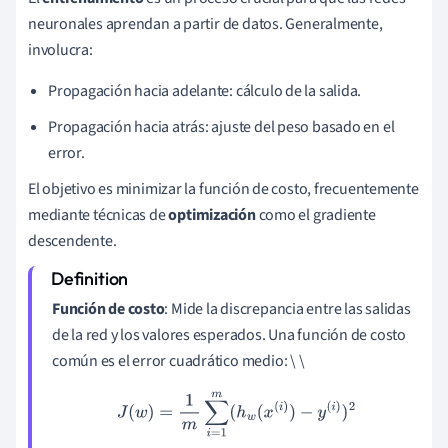
neuronales aprendan a partir de datos. Generalmente,
involucra:
Propagación hacia adelante: cálculo de la salida.
Propagación hacia atrás: ajuste del peso basado en el
error.
El objetivo es minimizar la función de costo, frecuentemente
mediante técnicas de
optimización
como el gradiente
descendente.
Función de costo
: Mide la discrepancia entre las salidas
de la red y los valores esperados. Una función de costo
común es el error cuadrático medio: \ \
J
(
w
)
=
1
m
∑
i
=
1
m
(
h
w
(
x
(
i
)
)
−
y
(
i
)
)
2