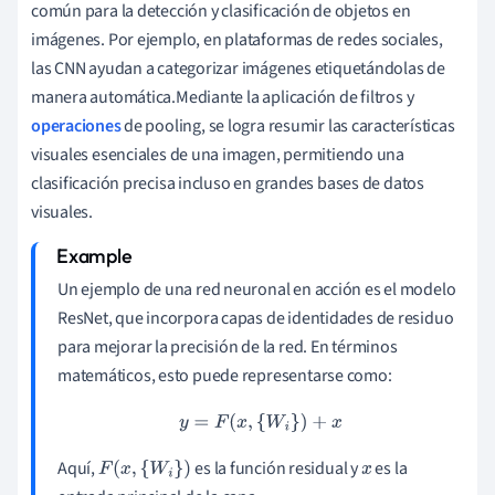
común para la detección y clasificación de objetos en
imágenes. Por ejemplo, en plataformas de redes sociales,
las CNN ayudan a categorizar imágenes etiquetándolas de
manera automática.Mediante la aplicación de filtros y
operaciones
de pooling, se logra resumir las características
visuales esenciales de una imagen, permitiendo una
clasificación precisa incluso en grandes bases de datos
visuales.
Un ejemplo de una red neuronal en acción es el modelo
ResNet, que incorpora capas de identidades de residuo
para mejorar la precisión de la red. En términos
matemáticos, esto puede representarse como:
y
=
F
(
x
,
{
W
i
}
)
+
x
Aquí,
es la función residual y
es la
F
(
x
,
{
W
i
}
)
x