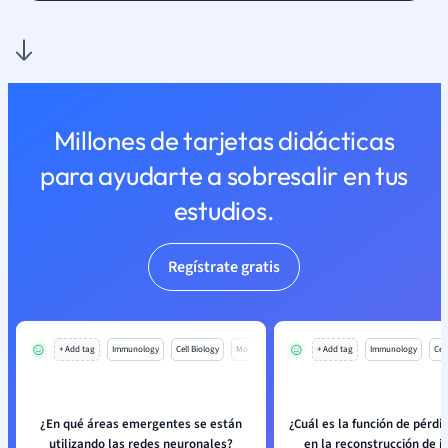
Millones de tarjetas didácticas
para ayudarte a sobresalir en tus
estudios.
Regístrate gratis
+ Add tag
Immunology
Cell Biology
Mo
+ Add tag
Immunology
Cell
¿En qué áreas emergentes se están
¿Cuál es la función de pérdid
utilizando las redes neuronales?
en la reconstrucción de 