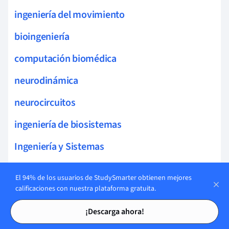
ingeniería del movimiento
bioingeniería
computación biomédica
neurodinámica
neurocircuitos
ingeniería de biosistemas
Ingeniería y Sistemas
sistemas biomédicos
El 94% de los usuarios de StudySmarter obtienen mejores
modulación neural
calificaciones con nuestra plataforma gratuita.
Tarjetas de estudio
Tarjetas de estudio
algoritmos biomédicos
¡Descarga ahora!