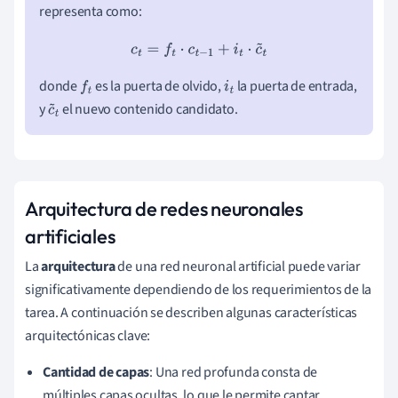
representa como:
c
t
=
f
t
⋅
c
t
−
1
+
i
t
⋅
c
~
t
donde
es la puerta de olvido,
la puerta de entrada,
f
t
i
t
y
el nuevo contenido candidato.
c
~
t
Arquitectura de redes neuronales
artificiales
La
arquitectura
de una red neuronal artificial puede variar
significativamente dependiendo de los requerimientos de la
tarea. A continuación se describen algunas características
arquitectónicas clave:
Cantidad de capas
: Una red profunda consta de
múltiples capas ocultas, lo que le permite captar