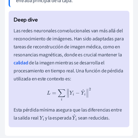
entrada principal de la capa.
Las redes neuronales convolucionales van más allá del
reconocimiento de imágenes. Han sido adaptadas para
tareas de reconstrucción de imagen médica, como en
resonancias magnéticas, donde es crucial mantener la
calidad
de la imagen mientras se desarrolla el
procesamiento en tiempo real. Una función de pérdida
utilizada en este contexto es:
L
=
∑
i
‖
Y
i
−
Y
^
i
‖
2
Esta pérdida mínima asegura que las diferencias entre
la salida real
y la esperada
sean reducidas.
Y
i
Y
^
i