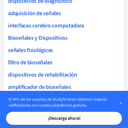
dispositivos de diagnóstico
adquisición de señales
interfaces cerebro-computadora
Bioseñales y Dispositivos
señales fisiológicas
filtro de bioseñales
dispositivos de rehabilitación
amplificador de bioseñales
medición de frecuencia cardíaca
El 94% de los usuarios de StudySmarter obtienen mejores
calificaciones con nuestra plataforma gratuita.
ingeniería de proteínas
Tarjetas de estudio
Tarjetas de estudio
¡Descarga ahora!
señales biológicas