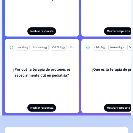
Mostrar respuesta
Mostrar respuesta
+ Add tag
Immunology
Cell Biology
Mo
+ Add tag
Immunology
Cell
¿Por qué la terapia de protones es
¿Qué es la terapia de pr
especialmente útil en pediatría?
Mostrar respuesta
Mostrar respuesta