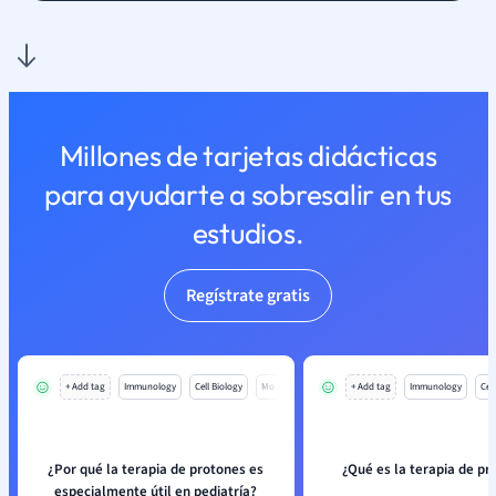
Millones de tarjetas didácticas
para ayudarte a sobresalir en tus
estudios.
Regístrate gratis
+ Add tag
Immunology
Cell Biology
Mo
+ Add tag
Immunology
Cell
¿Por qué la terapia de protones es
¿Qué es la terapia de pr
especialmente útil en pediatría?