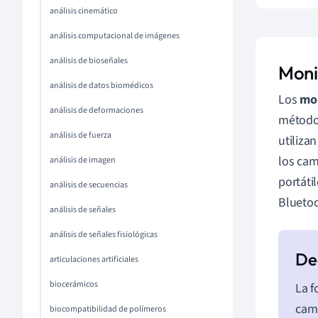
análisis cinemático
análisis computacional de imágenes
análisis de bioseñales
Moni
análisis de datos biomédicos
Los
mon
análisis de deformaciones
método 
análisis de fuerza
utilizan
los cam
análisis de imagen
portáti
análisis de secuencias
Bluetoo
análisis de señales
análisis de señales fisiológicas
articulaciones artificiales
biocerámicos
La f
cam
biocompatibilidad de polímeros