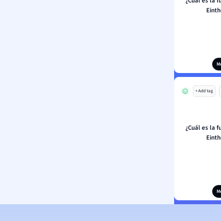
¿Cuál es la f
Eint
M
+ Add tag
¿Cuál es la f
Eint
M