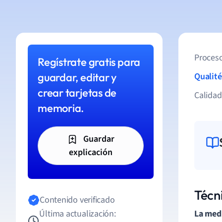
Proceso
Regístrate gratis para
guardar, editar y
Qualité
crear tarjetas de
Calida
memoria.
Guardar
explicación
Técn
Contenido verificado
Última actualización:
La medi