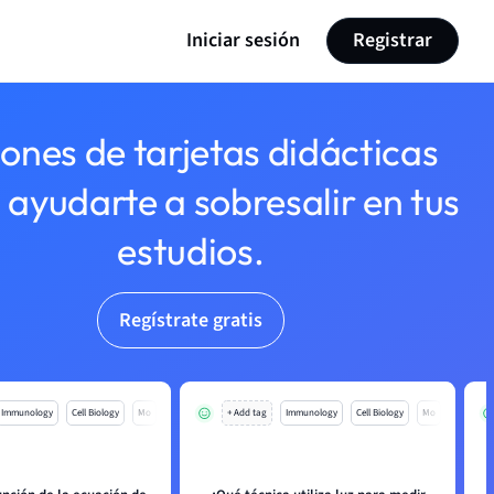
Iniciar sesión
Registrar
lones de tarjetas didácticas
 ayudarte a sobresalir en tus
estudios.
Regístrate gratis
Immunology
Cell Biology
Mo
+ Add tag
Immunology
Cell Biology
Mo