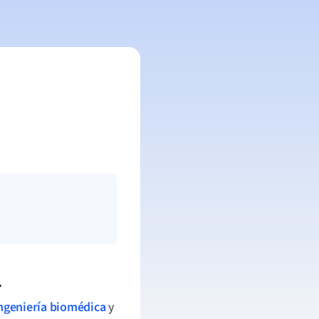
.
ngeniería biomédica
y