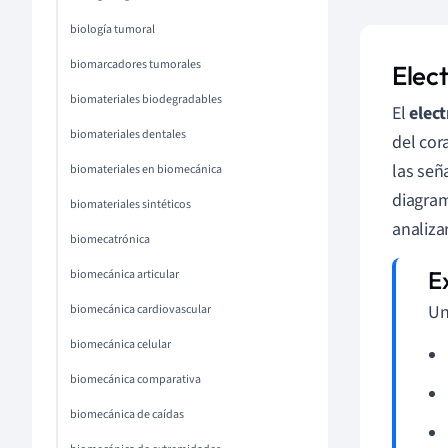
biología tumoral
biomarcadores tumorales
Elec
biomateriales biodegradables
El
elec
biomateriales dentales
del cor
las señ
biomateriales en biomecánica
diagram
biomateriales sintéticos
analiza
biomecatrónica
biomecánica articular
Un
biomecánica cardiovascular
biomecánica celular
biomecánica comparativa
biomecánica de caídas