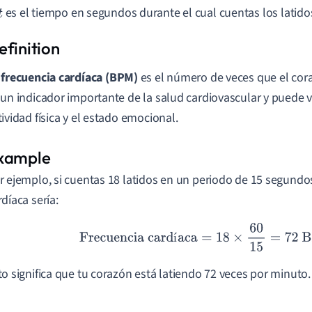
es el tiempo en segundos durante el cual cuentas los latido
t
a
frecuencia cardíaca (BPM)
es el número de veces que el cor
 un indicador importante de la salud cardiovascular y puede v
tividad física y el estado emocional.
r ejemplo, si cuentas 18 latidos en un periodo de 15 segundos
rdíaca sería:
Frecuencia cardíaca
=
18
×
60
15
=
72
BPM
í
to significa que tu corazón está latiendo 72 veces por minuto.