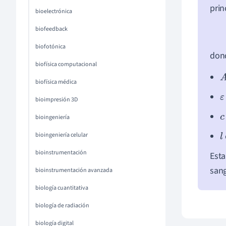
prin
bioelectrónica
biofeedback
biofotónica
don
biofísica computacional
A
biofísica médica
ε
bioimpresión 3D
c
bioingeniería
bioingeniería celular
l
bioinstrumentación
Esta
sang
bioinstrumentación avanzada
biología cuantitativa
biología de radiación
biología digital