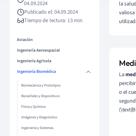
04.09.2024
la salu
Publicado el: 04.09.2024
valiosa
Tiempo de lectura: 13 min
utiliza
Aviación
Ingeniería Aeroespacial
Ingeniería Agrícola
Medi
Ingeniería Biomédica
La
med
percibi
Biomecánica y Prototipos
o el cu
Bioseñales y Dispositivos
segundo
Física y Química
(\text{
Imágenes y Diagnóstico
Ingeniería y Sistemas