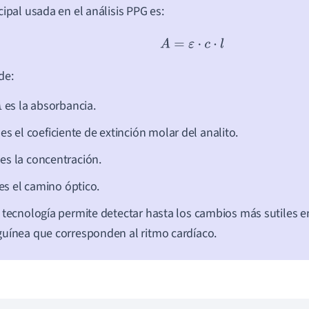
cipal usada en el análisis PPG es:
A
=
ε
⋅
c
⋅
l
de:
es la absorbancia.
es el coeficiente de extinción molar del analito.
es la concentración.
es el camino óptico.
 tecnología permite detectar hasta los cambios más sutiles en
uínea que corresponden al ritmo cardíaco.