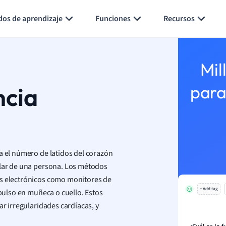
Generar tarjetas de aprendizaje
Resumir página
dos de aprendizaje
Funciones
Recursos
Mil
ncia
para
a el número de latidos del corazón
ular de una persona. Los métodos
os electrónicos como monitores de
+ Add tag
 pulso en muñeca o cuello. Estos
ar irregularidades cardíacas, y