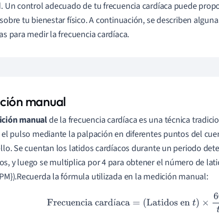
d. Un control adecuado de tu frecuencia cardíaca puede prop
 sobre tu bienestar físico. A continuación, se describen algun
das para medir la frecuencia cardíaca.
ción manual
ición manual
de la frecuencia cardíaca es una técnica tradici
r el pulso mediante la palpación en diferentes puntos del c
ello. Se cuentan los latidos cardíacos durante un periodo de
s, y luego se multiplica por 4 para obtener el número de lat
BPM}).Recuerda la fórmula utilizada en la medición manual:
Frecuencia cardíaca
=
(
Latidos en
t
)
×
60
t
í