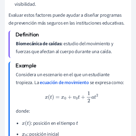
visibilidad.
Evaluar estos factores puede ayudar a diseñar programas
de prevención más seguros en las instituciones educativas.
Biomecánica de caídas:
estudio del movimiento y
fuerzas que afectan al cuerpo durante una caída.
Considera un escenario en el que un estudiante
tropieza. La
ecuación de movimiento
se expresa como:
x
(
t
)
=
x
0
+
v
0
t
+
1
2
a
t
2
donde:
: posición en el tiempo
x
(
t
)
t
: posición inicial
x
0