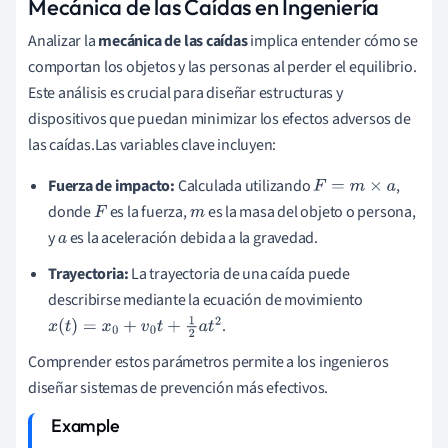
Mecánica de las Caídas en Ingeniería
Analizar la
mecánica de las caídas
implica entender cómo se
comportan los objetos y las personas al perder el equilibrio.
Este análisis es crucial para diseñar estructuras y
dispositivos que puedan minimizar los efectos adversos de
las caídas.Las variables clave incluyen:
Fuerza de impacto:
Calculada utilizando
,
F
=
m
×
a
donde
es la fuerza,
es la masa del objeto o persona,
F
m
y
es la aceleración debida a la gravedad.
a
Trayectoria:
La trayectoria de una caída puede
describirse mediante la ecuación de movimiento
.
x
(
t
)
=
x
0
+
v
0
t
+
1
2
a
t
2
Comprender estos parámetros permite a los ingenieros
diseñar sistemas de prevención más efectivos.