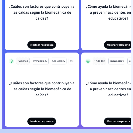
¿Cuáles son factores que contribuyen a
¿Cómo ayuda la biomecánica
las caídas según la biomecánica de
a prevenir accidentes en 
caídas?
educativos?
Mostrar respuesta
Mostrar respuesta
+ Add tag
Immunology
Cell Biology
Mo
+ Add tag
Immunology
Cell
¿Cuáles son factores que contribuyen a
¿Cómo ayuda la biomecánica
las caídas según la biomecánica de
a prevenir accidentes en 
caídas?
educativos?
Mostrar respuesta
Mostrar respuesta