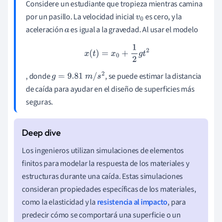
Considere un estudiante que tropieza mientras camina
por un pasillo. La velocidad inicial
es cero, y la
v
0
aceleración
es igual a la gravedad. Al usar el modelo
a
x
(
t
)
=
x
0
+
1
2
g
t
2
, donde
, se puede estimar la distancia
g
=
9.81
m
/
s
2
de caída para ayudar en el diseño de superficies más
seguras.
Los ingenieros utilizan simulaciones de elementos
finitos para modelar la respuesta de los materiales y
estructuras durante una caída. Estas simulaciones
consideran propiedades específicas de los materiales,
como la elasticidad y la
resistencia al impacto
, para
predecir cómo se comportará una superficie o un