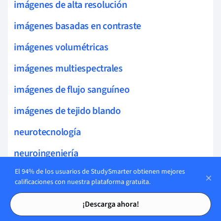
imágenes de alta resolución
imágenes basadas en contraste
imágenes volumétricas
imágenes multiespectrales
imágenes de flujo sanguíneo
imágenes de tejido blando
neurotecnología
neuroingeniería
El 94% de los usuarios de StudySmarter obtienen mejores
neuropatología
calificaciones con nuestra plataforma gratuita.
sinapsis neuronal
Tarjetas de estudio
Tarjetas de estudio
¡Descarga ahora!
neuroreceptores