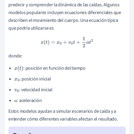
predecir y comprender la dinámica de las caídas. Algunos
modelos populares incluyen ecuaciones diferenciales que
describen el movimiento del cuerpo. Una ecuación típica
que podría utilizarse es
x
(
t
)
=
x
0
+
v
0
t
+
1
2
a
t
2
donde:
: posición en función del tiempo
x
(
t
)
: posición inicial
x
0
: velocidad inicial
v
0
: aceleración
a
Estos modelos ayudan a simular escenarios de caída y a
entender cómo diferentes variables afectan el resultado.