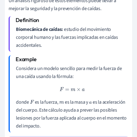
Un análisis riguroso de estos elementos puede llevar a
mejorar la seguridad y la prevención de caídas.
Biomecánica de caídas:
estudio del movimiento
corporal humano y las fuerzas implicadas en caídas
accidentales.
Considera un modelo sencillo para medir la fuerza de
una caída usando la fórmula:
F
=
m
×
a
donde
es la fuerza,
es la masa y
es la aceleración
F
m
a
del cuerpo. Este cálculo ayuda a prever las posibles
lesiones por la fuerza aplicada al cuerpo en el momento
del impacto.