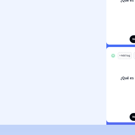
¿Qué es 
M
+ Add tag
¿Qué es 
M