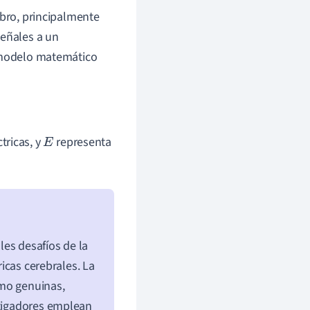
ebro, principalmente
señales a un
n modelo matemático
tricas, y
representa
E
es desafíos de la
ricas cerebrales. La
omo genuinas,
stigadores emplean