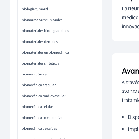
La
neur
biología tumoral
médico.
biomarcadores tumorales
innovad
biomateriales biodegradables
biomateriales dentales
biomateriales en biomecánica
biomateriales sintéticos
Avan
biomecatrónica
A travé
biomecánica articular
avanzad
biomecánica cardiovascular
tratami
biomecánica celular
Disp
biomecánica comparativa
Impl
biomecánica de caídas