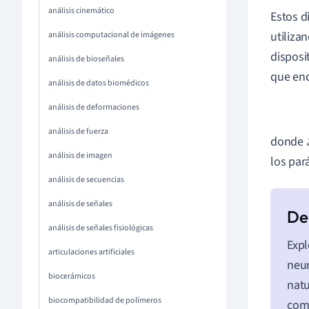
análisis cinemático
Estos d
utiliza
análisis computacional de imágenes
disposi
análisis de bioseñales
que enc
análisis de datos biomédicos
análisis de deformaciones
análisis de fuerza
donde
análisis de imagen
los par
análisis de secuencias
análisis de señales
análisis de señales fisiológicas
Expl
articulaciones artificiales
neur
biocerámicos
natu
biocompatibilidad de polímeros
comp