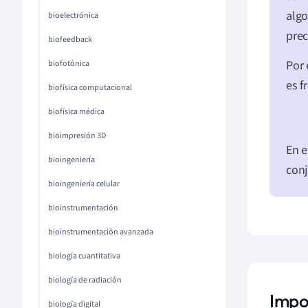
algo
bioelectrónica
prec
biofeedback
Por 
biofotónica
es f
biofísica computacional
biofísica médica
bioimpresión 3D
En e
bioingeniería
conj
bioingeniería celular
bioinstrumentación
bioinstrumentación avanzada
biología cuantitativa
biología de radiación
Impo
biología digital