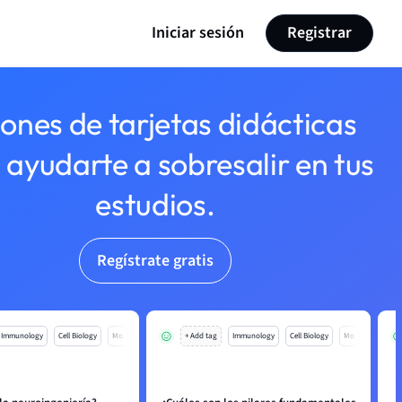
Iniciar sesión
Registrar
lones de tarjetas didácticas
 ayudarte a sobresalir en tus
estudios.
Regístrate gratis
Immunology
Cell Biology
Mo
+ Add tag
Immunology
Cell Biology
Mo