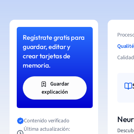
Proceso
Regístrate gratis para
guardar, editar y
Qualité
crear tarjetas de
Calida
memoria.
Guardar
explicación
Neur
Contenido verificado
Última actualización:
Descubr