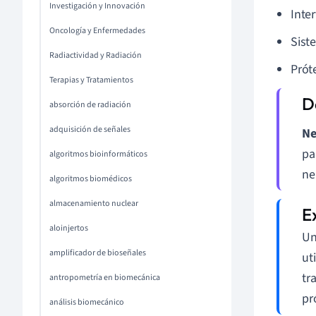
Investigación y Innovación
Inte
Oncología y Enfermedades
Sist
Radiactividad y Radiación
Prót
Terapias y Tratamientos
absorción de radiación
adquisición de señales
Ne
pa
algoritmos bioinformáticos
ne
algoritmos biomédicos
almacenamiento nuclear
aloinjertos
U
amplificador de bioseñales
ut
tr
antropometría en biomecánica
pr
análisis biomecánico