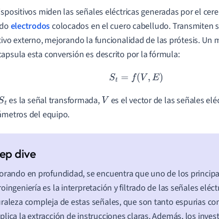
ispositivos miden las señales eléctricas generadas por el cer
ndo
electrodos
colocados en el cuero cabelludo. Transmiten 
tivo externo, mejorando la funcionalidad de las prótesis. U
apsula esta conversión es descrito por la fórmula:
S
t
=
f
(
V
,
E
)
es la señal transformada,
es el vector de las señales eléc
S
t
V
ámetros del equipo.
orando en profundidad, se encuentra que uno de los principal
oingeniería es la interpretación y filtrado de las señales eléct
raleza compleja de estas señales, que son tanto espurias c
lica la extracción de instrucciones claras. Además, los inve