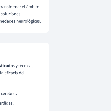
 transformar el ámbito
e soluciones
rmedades neurológicas.
sticados
y técnicas
a eficacia del
cerebral.
erdidas.