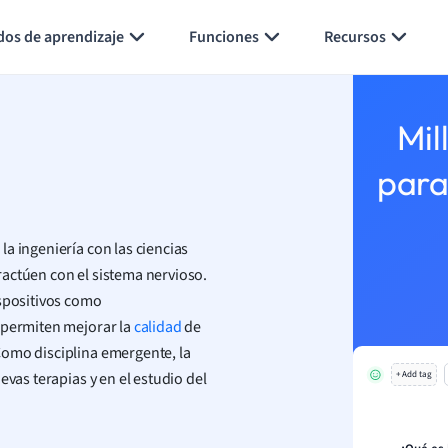
Generar tarjetas de aprendizaje
Resumir página
dos de aprendizaje
Funciones
Recursos
Mil
para
a ingeniería con las ciencias
actúen con el sistema nervioso.
ispositivos como
s permiten mejorar la
calidad
de
Como disciplina emergente, la
evas terapias y en el estudio del
+ Add tag