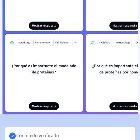
Mostrar respuesta
Mostrar respuesta
+ Add tag
Immunology
Cell Biology
Mo
+ Add tag
Immunology
Cell
¿Por qué es importante el modelado
¿Por qué es importante el
de proteínas?
de proteínas por homo
Mostrar respuesta
Mostrar respuesta
Contenido verificado