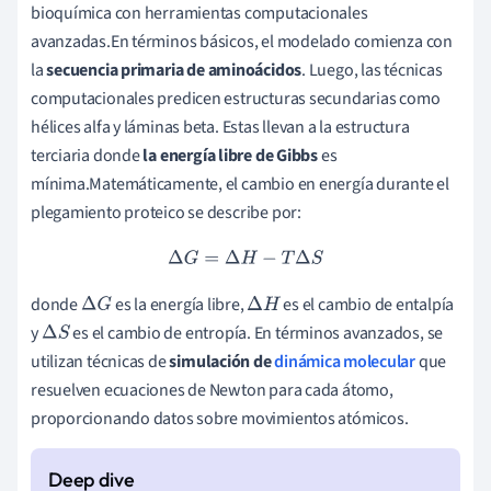
bioquímica con herramientas computacionales
avanzadas.En términos básicos, el modelado comienza con
la
secuencia primaria de aminoácidos
. Luego, las técnicas
computacionales predicen estructuras secundarias como
hélices alfa y láminas beta. Estas llevan a la estructura
terciaria donde
la energía libre de Gibbs
es
mínima.Matemáticamente, el cambio en energía durante el
plegamiento proteico se describe por:
Δ
G
=
Δ
H
−
T
Δ
S
donde
es la energía libre,
es el cambio de entalpía
Δ
G
Δ
H
y
es el cambio de entropía. En términos avanzados, se
Δ
S
utilizan técnicas de
simulación de
dinámica molecular
que
resuelven ecuaciones de Newton para cada átomo,
proporcionando datos sobre movimientos atómicos.