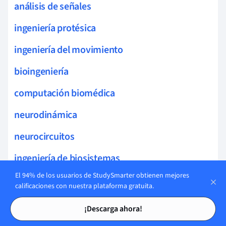
análisis de señales
ingeniería protésica
ingeniería del movimiento
bioingeniería
computación biomédica
neurodinámica
neurocircuitos
ingeniería de biosistemas
El 94% de los usuarios de StudySmarter obtienen mejores
Ingeniería y Sistemas
calificaciones con nuestra plataforma gratuita.
Tarjetas de estudio
Tarjetas de estudio
sistemas biomédicos
¡Descarga ahora!
modulación neural