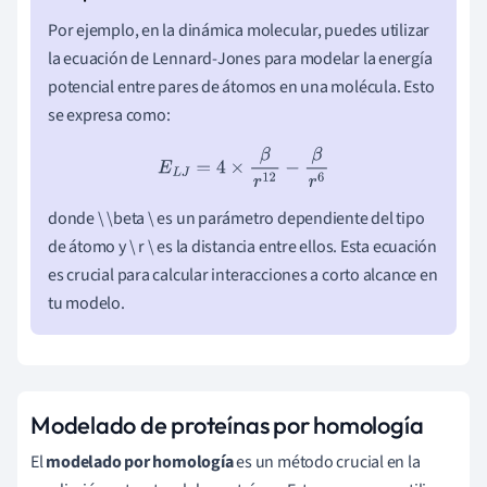
Por ejemplo, en la dinámica molecular, puedes utilizar
la ecuación de Lennard-Jones para modelar la energía
potencial entre pares de átomos en una molécula. Esto
se expresa como:
E
L
J
=
4
×
β
r
12
−
β
r
6
donde \ \beta \ es un parámetro dependiente del tipo
de átomo y \ r \ es la distancia entre ellos. Esta ecuación
es crucial para calcular interacciones a corto alcance en
tu modelo.
Modelado de proteínas por homología
El
modelado por homología
es un método crucial en la