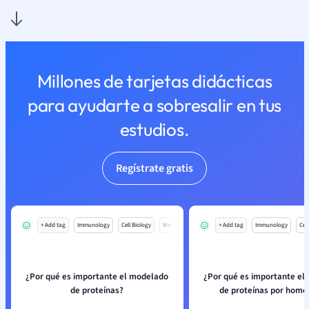
Millones de tarjetas didácticas
para ayudarte a sobresalir en tus
estudios.
Regístrate gratis
+ Add tag
Immunology
Cell Biology
Mo
+ Add tag
Immunology
Cell
¿Por qué es importante el modelado
¿Por qué es importante el
de proteínas?
de proteínas por homo