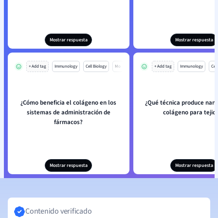
Mostrar respuesta
Mostrar respuesta
+ Add tag
Immunology
Cell Biology
Mo
+ Add tag
Immunology
Cell
¿Cómo beneficia el colágeno en los
¿Qué técnica produce nano
sistemas de administración de
colágeno para tejid
fármacos?
Mostrar respuesta
Mostrar respuesta
Contenido verificado