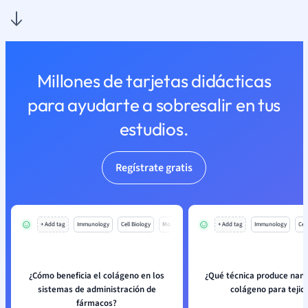
Millones de tarjetas didácticas
para ayudarte a sobresalir en tus
estudios.
Regístrate gratis
+ Add tag
Immunology
Cell Biology
Mo
+ Add tag
Immunology
Cell
¿Cómo beneficia el colágeno en los
¿Qué técnica produce nano
sistemas de administración de
colágeno para tejid
fármacos?