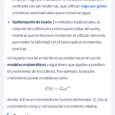
contraste con las modernas, que utilizan
riego por goteo
y sistemas automatizados para conservar agua.
Optimización de Suelo:
En métodos tradicionales, la
rotación de cultivos era común para cuidar del suelo,
mientras que en técnicas modernas se utilizan sensores
que miden la salinidad y el pH para aplicar enmiendas
precisas.
Un aspecto crucial en las técnicas modernas es el uso de
modelos matemáticos
y algoritmos que ayudan a predecir
el crecimiento de los cultivos. Por ejemplo, la tasa de
crecimiento puede modelarse como:
G
(
t
)
=
G
0
e
r
t
donde
G(t)
es el crecimiento en función del tiempo,
G_0
es el
crecimiento inicial y
r
es la tasa de crecimiento relativa.