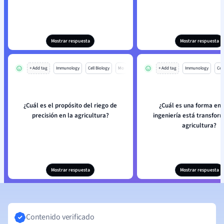
Mostrar respuesta
Mostrar respuesta
+ Add tag
Immunology
Cell Biology
Mo
+ Add tag
Immunology
Cell
¿Cuál es el propósito del riego de
¿Cuál es una forma en 
precisión en la agricultura?
ingeniería está transfor
agricultura?
Mostrar respuesta
Mostrar respuesta
Contenido verificado