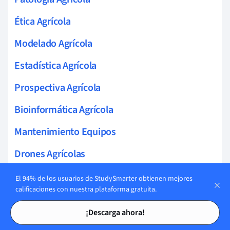
Ética Agrícola
Modelado Agrícola
Estadística Agrícola
Prospectiva Agrícola
Bioinformática Agrícola
Mantenimiento Equipos
Drones Agrícolas
Tractores Inteligentes
El 94% de los usuarios de StudySmarter obtienen mejores
calificaciones con nuestra plataforma gratuita.
Robotización Agrícola
Tarjetas de estudio
Tarjetas de estudio
¡Descarga ahora!
Equipos De Siembra