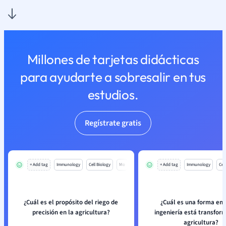
Millones de tarjetas didácticas
para ayudarte a sobresalir en tus
estudios.
Regístrate gratis
+ Add tag
Immunology
Cell Biology
Mo
+ Add tag
Immunology
Cell
¿Cuál es el propósito del riego de
¿Cuál es una forma en 
precisión en la agricultura?
ingeniería está transfor
agricultura?