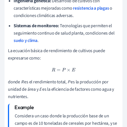
Ingeniería genética:
Desarrollo de cultivos con
características mejoradas como
resistencia a plagas
o
condiciones climáticas adversas.
Sistemas de monitoreo:
Tecnologías que permiten el
seguimiento continuo de salud planta, condiciones del
suelo y clima
.
La ecuación básica de rendimiento de cultivos puede
expresarse como:
R
=
P
×
E
donde
R
es el rendimiento total,
P
es la producción por
unidad de área y
E
es la eficiencia de factores como agua y
nutrientes.
Considera un caso donde la producción base de un
campo es de 10 toneladas de cereales por hectárea, y se