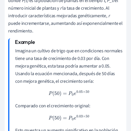
donde
P(t)
es la población de plantas en el tiempo
t
,
P_0
el
número inicial de plantas y
r
la tasa de crecimiento. Al
introducir características mejoradas genéticamente,
r
puede incrementarse, aumentando así exponencialmente el
rendimiento.
Imagina un cultivo de trigo que en condiciones normales
tiene una tasa de crecimiento de 0.03 por día. Con
mejora genética, esta tasa podría aumentar a 0.05.
Usando la ecuación mencionada, después de 50 días
con mejora genética, el crecimiento sería:
P
(
50
)
=
P
0
e
0.05
×
50
Comparado con el crecimiento original:
P
(
50
)
=
P
0
e
0.03
×
50
Esto muestra un aumento significativo en la población