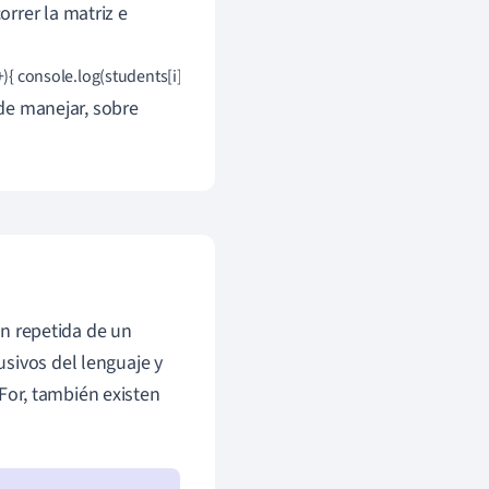
rrer la matriz e
i++){ console.log(students[i]);
 de manejar, sobre
ón repetida de un
sivos del lenguaje y
 For, también existen