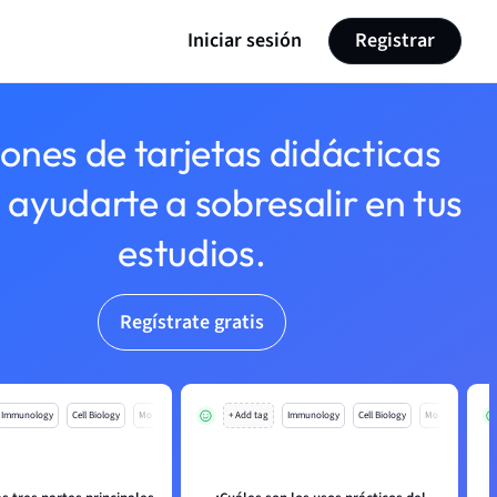
Iniciar sesión
Registrar
lones de tarjetas didácticas
 ayudarte a sobresalir en tus
estudios.
Regístrate gratis
Immunology
Cell Biology
Mo
+ Add tag
Immunology
Cell Biology
Mo