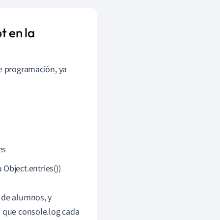
t en la
de programación, ya
es
 Object.entries())
 de alumnos, y
s que console.log cada