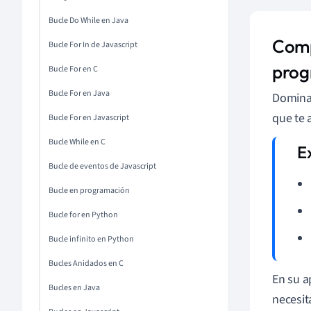
Bucle Do While en Java
Comp
Bucle For In de Javascript
prog
Bucle For en C
Bucle For en Java
Dominar
que te 
Bucle For en Javascript
Bucle While en C
Bucle de eventos de Javascript
Bucle en programación
Bucle for en Python
Bucle infinito en Python
Bucles Anidados en C
En su a
Bucles en Java
necesit