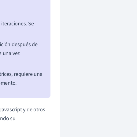
iteraciones. Se
dición después de
s una vez
rices, requiere una
lemento.
Javascript y de otros
ondo su