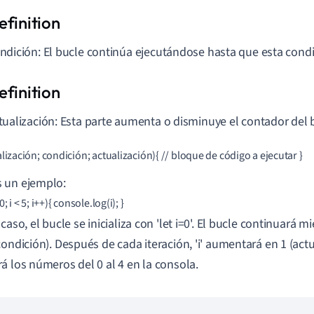
ndición: El bucle continúa ejecutándose hasta que esta condic
tualización: Esta parte aumenta o disminuye el contador del 
alización; condición; actualización){ // bloque de código a ejecutar }
 un ejemplo:
0; i < 5; i++){ console.log(i); }
caso, el bucle se inicializa con 'let i=0'. El bucle continuará m
condición). Después de cada iteración, 'i' aumentará en 1 (actu
á los números del 0 al 4 en la consola.