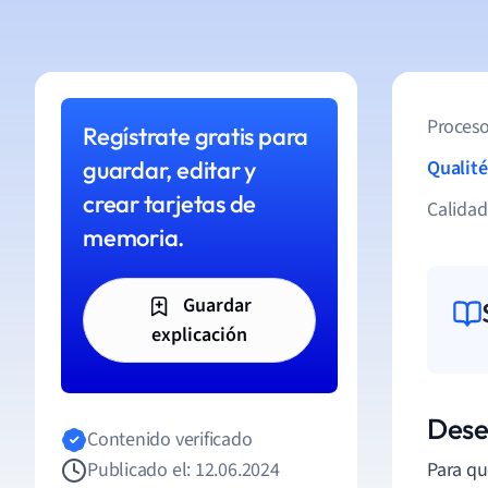
Proceso
Regístrate gratis para
guardar, editar y
Qualité
crear tarjetas de
Calida
memoria.
Guardar
explicación
Dese
Contenido verificado
Publicado el: 12.06.2024
Para qu