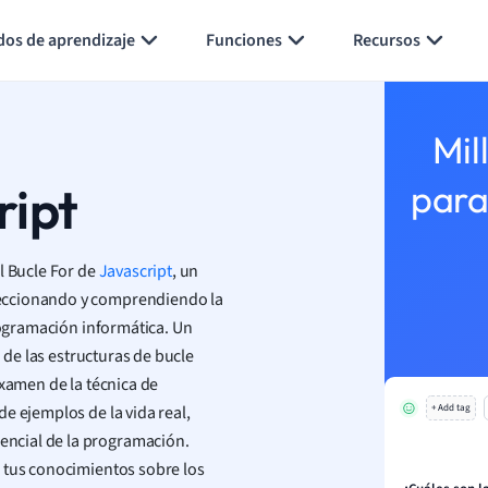
Generar tarjetas de aprendizaje
Resumir página
dos de aprendizaje
Funciones
Recursos
Mil
ript
para
l Bucle For de
Javascript
, un
seccionando y comprendiendo la
programación informática. Un
o de las estructuras de bucle
examen de la técnica de
e ejemplos de la vida real,
+ Add tag
ncial de la programación.
 tus conocimientos sobre los