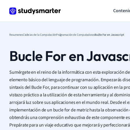
Conteni
Resumenes
Ciencias de la Computación
Programación de Computadoras
Bucle For en Javascript
Bucle For en Javasc
Sumérgete en el reino de la informática con esta exploración de
elemento básico del lenguaje de programación. Empezarás di
sintaxis del Bucle For, para continuar con su aplicación en la 
vistazo práctico a la utilización de esta herramienta y al domini
arrojará luz sobre sus aplicaciones en el mundo real. Desde el 
implementación de un bucle for de matriz hasta la observación d
obtendrás una comprensión exhaustiva de este componente ese
Prepárate para un viaje educativo que mejorará y perfeccionará