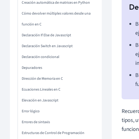
Creación automática de matrices en Python
Cómo devolver múltiples valores desde una
B
función en C
e
Declaración If Else de Javascript
B
Declaración Switch en Javascript
e
Declaración condicional
i
Depuradores
B
Dirección de Memoria en C
f
Ecuaciones Lineales en C
Elevación en Javascript
Recuerd
Error lógico
tipos, 
Errores de sintaxis
funcion
Estructuras de Control de Programación