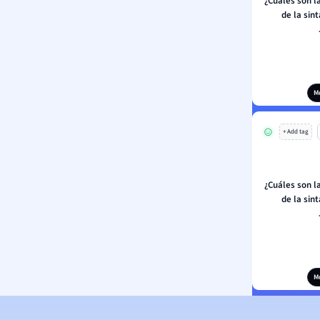
¿Cuáles son la
de la sin
M
+ Add tag
¿Cuáles son la
de la sin
M