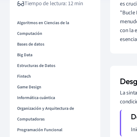
Tiempo de lectura: 12 min
es cruc
"Bucle 
menudo 
Algoritmos en Ciencias de la
con la 
Computación
esencia
Bases de datos
Big Data
Estructuras de Datos
Fintech
Desgl
Game Design
La sint
Informática cuántica
condici
Organización y Arquitectura de
Computadoras
In
Programación Funcional