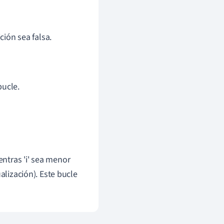
ión sea falsa.
bucle.
ientras 'i' sea menor
alización). Este bucle