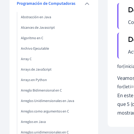
Programación de Computadoras
Abstracción en Java
Co
Alcances de Javascript
Algoritmo en C
Archivo Ejecutable
Ac
Array C
for(inici
Arrays de JavaScript
Veamos
Arrays en Python
for(let i=
Arreglo Bidimensional en C
En este 
Arreglos Unidimensionales en Java
que 5 (
Arreglos como argumentos en C
mostrar
Arreglos en Java
Arreglos unidimensionales en C