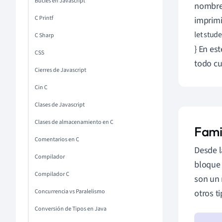
Bucles en Javascript
nombre 
C Printf
imprimi
let stude
C Sharp
} En es
CSS
todo cu
Cierres de Javascript
Cin C
Clases de Javascript
Clases de almacenamiento en C
Famil
Comentarios en C
Desde l
Compilador
bloque 
Compilador C
son un 
Concurrencia vs Paralelismo
otros ti
Conversión de Tipos en Java