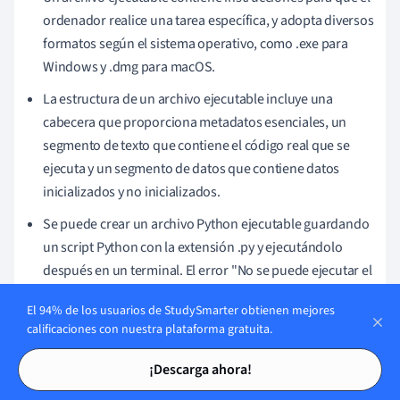
ordenador realice una tarea específica, y adopta diversos
formatos según el sistema operativo, como .exe para
Windows y .dmg para macOS.
La estructura de un archivo ejecutable incluye una
cabecera que proporciona metadatos esenciales, un
segmento de texto que contiene el código real que se
ejecuta y un segmento de datos que contiene datos
inicializados y no inicializados.
Se puede crear un archivo Python ejecutable guardando
un script Python con la extensión .py y ejecutándolo
después en un terminal. El error "No se puede ejecutar el
archivo binario" puede resolverse comprobando si los
El 94% de los usuarios de StudySmarter obtienen mejores
permisos de ejecución son correctos, si el archivo está
calificaciones con nuestra plataforma gratuita.
dañado y si el sistema y el archivo son compatibles.
Tarjetas de estudio
Tarjetas de estudio
¡Descarga ahora!
Los archivos ejecutables son diferentes de los archivos
de datos, que no contienen código que pueda ejecutarse,