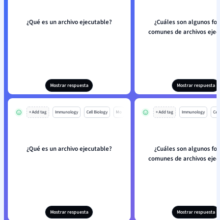
¿Qué es un archivo ejecutable?
¿Cuáles son algunos fo
comunes de archivos ejec
Mostrar respuesta
Mostrar respuesta
+ Add tag
Immunology
Cell Biology
Mo
+ Add tag
Immunology
Cell
¿Qué es un archivo ejecutable?
¿Cuáles son algunos fo
comunes de archivos ejec
Mostrar respuesta
Mostrar respuesta