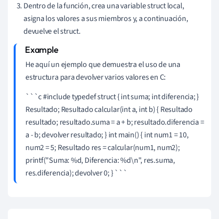
Dentro de la función, crea una variable struct local,
asigna los valores a sus miembros y, a continuación,
devuelve el struct.
He aquí un ejemplo que demuestra el uso de una
estructura para devolver varios valores en C:
```c #include
typedef struct { int suma; int diferencia; }
Resultado; Resultado calcular(int a, int b) { Resultado
resultado; resultado.suma = a + b; resultado.diferencia =
a - b; devolver resultado; } int main() { int num1 = 10,
num2 = 5; Resultado res = calcular(num1, num2);
printf("Suma: %d, Diferencia: %d\n", res.suma,
res.diferencia); devolver 0; } ```