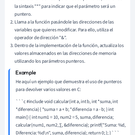
la sintaxis "*" para indicar que el parámetro será un
puntero.
Llama a la función pasándole las direcciones de las
variables que quieres modificar. Para ello, utiliza el
operador de dirección "&".
Dentro de la implementación de la función, actualiza los
valores almacenados en las direcciones de memoria
utilizando los parámetros punteros.
He aquí un ejemplo que demuestra el uso de punteros
para devolver varios valores en C:
```c #include
void calcular(int a, int b, int *suma, int
*diferencia) { *suma = a + b; *diferencia = a - b; } int
main() { int num1 = 10, num2 = 5, suma, diferencia;
calcular(num1, num2, ∑, &diferencia); printf("Suma: %d,
Diferencia: %d\n", suma, diferencia); return 0; }; } ```