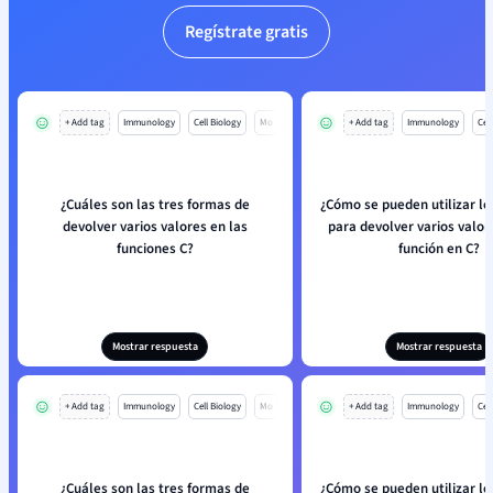
Regístrate gratis
+ Add tag
Immunology
Cell Biology
Mo
+ Add tag
Immunology
Cell
¿Cuáles son las tres formas de
¿Cómo se pueden utilizar lo
devolver varios valores en las
para devolver varios valor
funciones C?
función en C?
Mostrar respuesta
Mostrar respuesta
+ Add tag
Immunology
Cell Biology
Mo
+ Add tag
Immunology
Cell
¿Cuáles son las tres formas de
¿Cómo se pueden utilizar lo