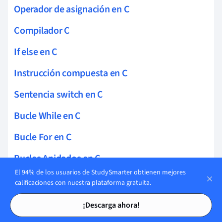
Operador de asignación en C
Compilador C
If else en C
Instrucción compuesta en C
Sentencia switch en C
Bucle While en C
Bucle For en C
Bucles Anidados en C
El 94% de los usuarios de StudySmarter obtienen mejores
Array C
calificaciones con nuestra plataforma gratuita.
Tarjetas de estudio
Tarjetas de estudio
Arreglos unidimensionales en C
¡Descarga ahora!