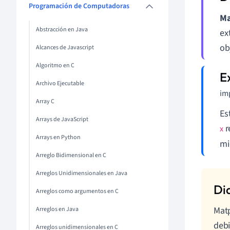
Programación de Computadoras
Ma
Abstracción en Java
ex
ob
Alcances de Javascript
Algoritmo en C
Archivo Ejecutable
imp
Array C
Es
Arrays de JavaScript
r
x
Arrays en Python
mi
Arreglo Bidimensional en C
Arreglos Unidimensionales en Java
Arreglos como argumentos en C
Matp
Arreglos en Java
debi
Arreglos unidimensionales en C