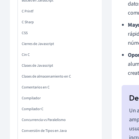
Bucles en Javascript
dato
C Printf
comu
C Sharp
Mayo
rápi
CSS
núme
Cierres de Javascript
Opor
Cin C
alum
Clases de Javascript
creat
Clases de almacenamiento en C
Comentarios en C
Compilador
Compilador C
Un a
ampl
Concurrencia vs Paralelismo
usua
Conversión de Tipos en Java
incr