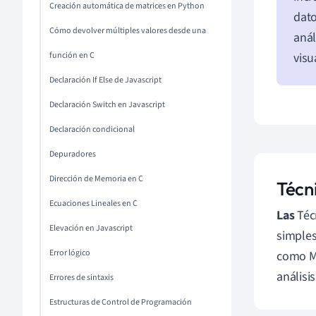
Creación automática de matrices en Python
dato
Cómo devolver múltiples valores desde una
anál
función en C
visu
Declaración If Else de Javascript
Declaración Switch en Javascript
Declaración condicional
Depuradores
Dirección de Memoria en C
Técn
Ecuaciones Lineales en C
Las
Técn
Elevación en Javascript
simples
Error lógico
como Ma
análisi
Errores de sintaxis
Estructuras de Control de Programación