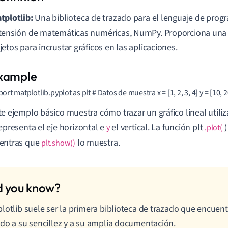
tplotlib:
Una biblioteca de trazado para el lenguaje de prog
tensión de matemáticas numéricas, NumPy. Proporciona una 
jetos para incrustar gráficos en las aplicaciones.
ort matplotlib.pyplot as plt # Datos de muestra x = [1, 2, 3, 4] y = [10, 20
te ejemplo básico muestra cómo trazar un gráfico lineal utiliz
epresenta el eje horizontal e
el vertical. La función plt
)
y
.plot(
entras que
lo muestra.
plt.show()
lotlib suele ser la primera biblioteca de trazado que encuen
do a su sencillez y a su amplia documentación.