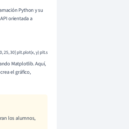
ramación Python y su
API orientada a
, 25, 30] plt.plot(x, y) plt.show()
ando Matplotlib. Aquí,
 crea el gráfico,
tran los alumnos,