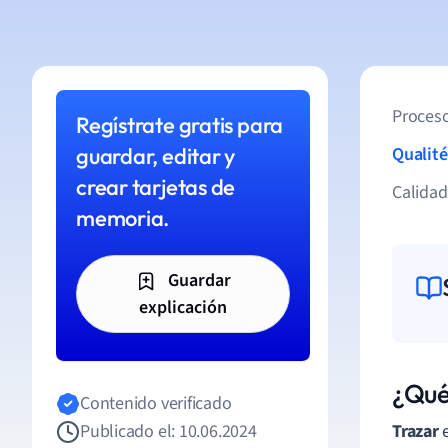
Proceso
Regístrate gratis para
guardar, editar y
Qualité
crear tarjetas de
Calida
memoria.
Guardar
explicación
¿Qué
Contenido verificado
Publicado el: 10.06.2024
Trazar