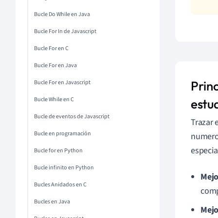
Bucle Do While en Java
Bucle For In de Javascript
Bucle For en C
Bucle For en Java
Princ
Bucle For en Javascript
Bucle While en C
estu
Bucle de eventos de Javascript
Trazar 
Bucle en programación
numeros
especia
Bucle for en Python
Bucle infinito en Python
Mejo
Bucles Anidados en C
comp
Bucles en Java
Mejo