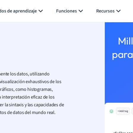
Generar tarjetas de aprendizaje
Resumir página
dos de aprendizaje
Funciones
Recursos
Mil
para
ente los datos, utilizando
 visualización exhaustivos de los
gráficos, como histogramas,
a interpretación eficaz de los
 la sintaxis y las capacidades de
untos de datos del mundo real.
+ Add tag