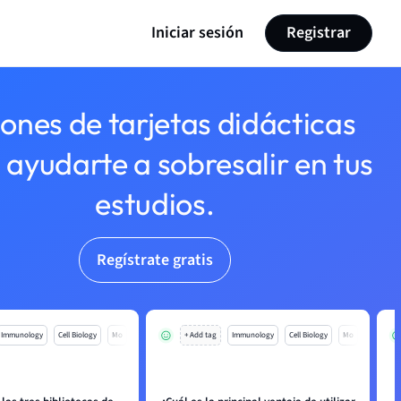
Iniciar sesión
Registrar
lones de tarjetas didácticas
 ayudarte a sobresalir en tus
estudios.
Regístrate gratis
Immunology
Cell Biology
Mo
+ Add tag
Immunology
Cell Biology
Mo