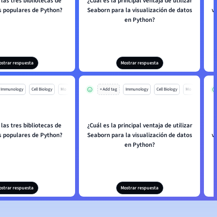
las tres bibliotecas de
¿Cuál es la principal ventaja de utilizar
 populares de Python?
Seaborn para la visualización de datos
v
en Python?
ostrar respuesta
Mostrar respuesta
Immunology
Cell Biology
Mo
+ Add tag
Immunology
Cell Biology
Mo
las tres bibliotecas de
¿Cuál es la principal ventaja de utilizar
 populares de Python?
Seaborn para la visualización de datos
v
en Python?
ostrar respuesta
Mostrar respuesta