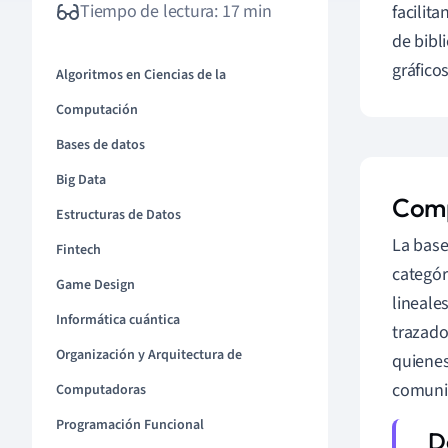
Tiempo de lectura: 17 min
facilit
de bibl
gráfico
Algoritmos en Ciencias de la
Computación
Bases de datos
Big Data
Comp
Estructuras de Datos
La base
Fintech
categór
Game Design
lineale
Informática cuántica
trazado
Organización y Arquitectura de
quienes
comunic
Computadoras
Programación Funcional