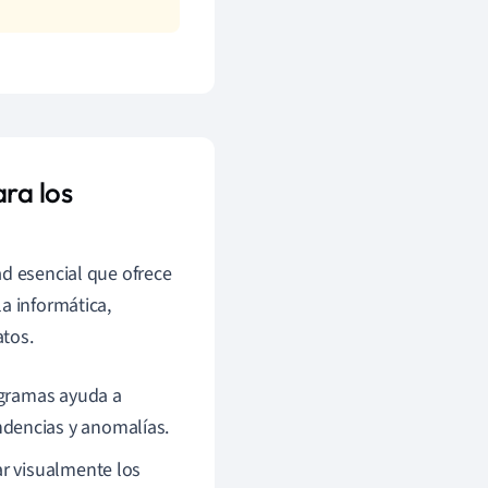
ra los
ad esencial que ofrece
a informática,
atos.
agramas ayuda a
dencias y anomalías.
r visualmente los