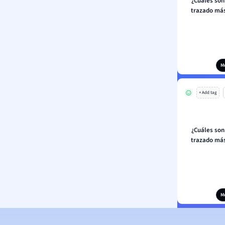
¿Cuáles son 
trazado más
M
+ Add tag
¿Cuáles son 
trazado más
M