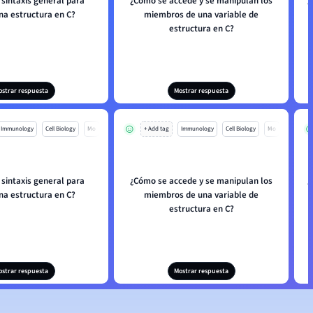
a sintaxis general para
¿Cómo se accede y se manipulan los
¿
una estructura en C?
miembros de una variable de
estructura en C?
ostrar respuesta
Mostrar respuesta
Immunology
Cell Biology
Mo
+ Add tag
Immunology
Cell Biology
Mo
a sintaxis general para
¿Cómo se accede y se manipulan los
¿
una estructura en C?
miembros de una variable de
estructura en C?
ostrar respuesta
Mostrar respuesta