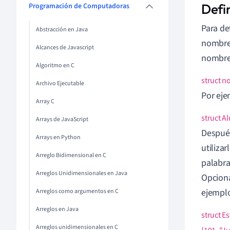
Defin
Programación de Computadoras
Para de
Abstracción en Java
nombre 
Alcances de Javascript
nombre 
Algoritmo en C
struct n
Archivo Ejecutable
Por eje
Array C
struct A
Arrays de JavaScript
Después
Arrays en Python
utiliza
Arreglo Bidimensional en C
palabra
Arreglos Unidimensionales en Java
Opciona
ejempl
Arreglos como argumentos en C
Arreglos en Java
struct Es
Arreglos unidimensionales en C