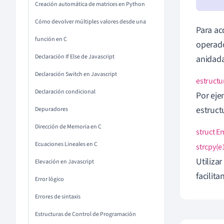
Creación automática de matrices en Python
Cómo devolver múltiples valores desde una
Para ac
función en C
operado
Declaración If Else de Javascript
anidada
Declaración Switch en Javascript
estruct
Declaración condicional
Por eje
estruct
Depuradores
Dirección de Memoria en C
struct E
Ecuaciones Lineales en C
strcpy(e
Utiliza
Elevación en Javascript
facilit
Error lógico
Errores de sintaxis
Estructuras de Control de Programación