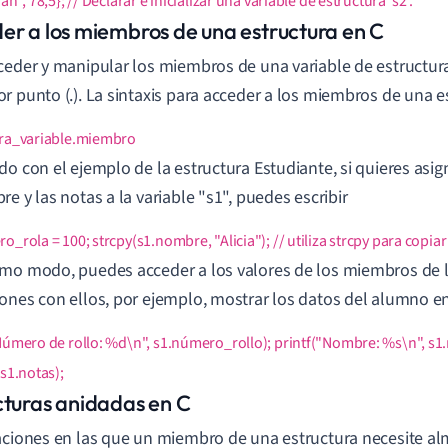
an", 78,5}; // Declarar e inicializar una variable de estructura 's2'.
er a los miembros de una estructura en C
ceder y manipular los miembros de una variable de estructura,
r punto (.). La sintaxis para acceder a los miembros de una e
ura_variable.miembro
do con el ejemplo de la estructura Estudiante, si quieres asig
re y las notas a la variable "s1", puedes escribir
o_rola = 100; strcpy(s1.nombre, "Alicia"); // utiliza strcpy para copia
mo modo, puedes acceder a los valores de los miembros de la
ones con ellos, por ejemplo, mostrar los datos del alumno en
Número de rollo: %d\n", s1.número_rollo); printf("Nombre: %s\n", s1.
 s1.notas);
cturas anidadas en C
aciones en las que un miembro de una estructura necesite a