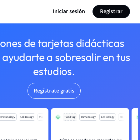
Iniciar sesión
Registrar
lones de tarjetas didácticas
 ayudarte a sobresalir en tus
estudios.
Regístrate gratis
Immunology
Cell Biology
Mo
+ Add tag
Immunology
Cell Biology
Mo