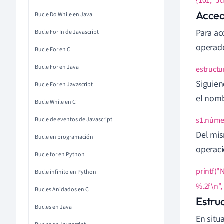
{101, "Ju
Acced
Bucle Do While en Java
Para ac
Bucle For In de Javascript
operado
Bucle For en C
Bucle For en Java
estruct
Siguien
Bucle For en Javascript
el nomb
Bucle While en C
s1.númer
Bucle de eventos de Javascript
Del mis
Bucle en programación
operaci
Bucle for en Python
printf("
Bucle infinito en Python
%.2f\n",
Bucles Anidados en C
Estru
Bucles en Java
En situ