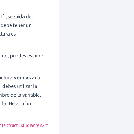
ct`, seguida del
 debe tener un
ctura es
nte, puedes escribir
ructura y empezar a
 debes utilizar la
bre de la variable.
arla. He aquí un
nte struct Estudiante s2 =