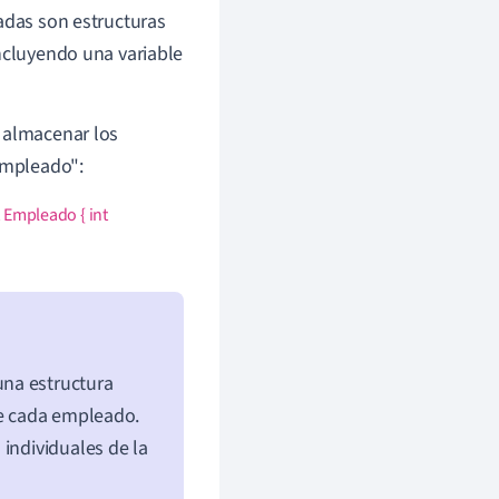
dadas son estructuras
incluyendo una variable
a almacenar los
"Empleado":
t Empleado { int
una estructura
de cada empleado.
individuales de la