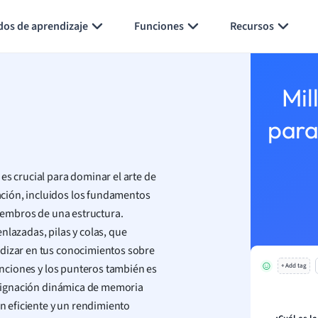
Generar tarjetas de aprendizaje
Resumir página
dos de aprendizaje
Funciones
Recursos
Mil
para
es crucial para dominar el arte de
ción, incluidos los fundamentos
miembros de una estructura.
nlazadas, pilas y colas, que
ndizar en tus conocimientos sobre
funciones y los punteros también es
+ Add tag
 asignación dinámica de memoria
 eficiente y un rendimiento