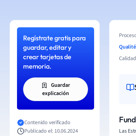
Proceso
Regístrate gratis para
guardar, editar y
Qualité
crear tarjetas de
Calida
memoria.
Guardar
explicación
Fund
Contenido verificado
Publicado el: 10.06.2024
Las Est