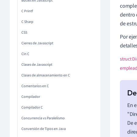
Bucles en Javascript
complej
C Printf
dentro 
C Sharp
de estr
CSS
Por eje
Cierres de Javascript
detalle
Cin C
struct D
Clases de Javascript
empleado
Clases de almacenamiento en C
Comentarios en C
Compilador
En e
Compilador C
"Dir
Concurrencia vs Paralelismo
De e
Conversión de Tipos en Java
dire