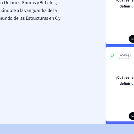
¿Cuál es l
o Uniones, Enums y Bitfields,
definir 
tuándote a la vanguardia de la
mundo de las Estructuras en C y
M
+ Add tag
¿Cuál es l
definir 
M