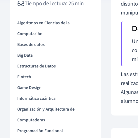
Tiempo de lectura: 25 min
distint
manipul
Algoritmos en Ciencias de la
Computación
Un
Bases de datos
co
Big Data
mi
Estructuras de Datos
Las est
Fintech
realiza
Game Design
Algunas
Informática cuántica
alumno
Organización y Arquitectura de
Computadoras
Programación Funcional