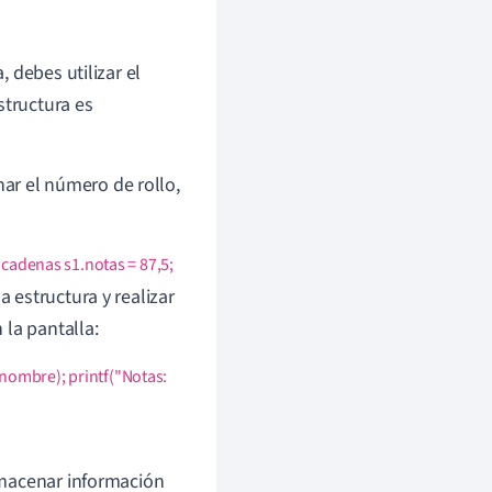
 debes utilizar el
structura es
nar el número de rollo,
r cadenas s1.notas = 87,5;
 estructura y realizar
 la pantalla:
nombre); printf("Notas:
lmacenar información