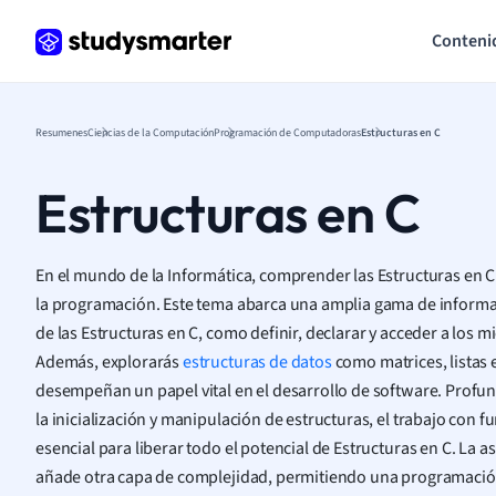
Conteni
Resumenes
Ciencias de la Computación
Programación de Computadoras
Estructuras en C
Estructuras en C
En el mundo de la Informática, comprender las Estructuras en C 
la programación. Este tema abarca una amplia gama de informa
de las Estructuras en C, como definir, declarar y acceder a los 
Además, explorarás
estructuras de datos
como matrices, listas e
desempeñan un papel vital en el desarrollo de software. Profu
la inicialización y manipulación de estructuras, el trabajo con 
esencial para liberar todo el potencial de Estructuras en C. La
añade otra capa de complejidad, permitiendo una programación