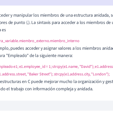
ceder y manipular los miembros de una estructura anidada, se
res de punto (.). La sintaxis para acceder a los miembros de 
 es
ura_variable.miembro_externo.miembro_interno
mplo, puedes acceder y asignar valores a los miembros anida
ura "Empleado" de la siguiente manera:
mpleado e1; e1.employee_id = 1; strcpy(e1.name, "David"); e1.addre
1.address.street, "Baker Street"); strcpy(e1.address.city, "London");
r estructuras en C puede mejorar mucho la organización y gest
ando el trabajo con información compleja y anidada.