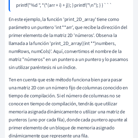
printf("%d ", *(*(arr + i) + j)); } printf("\n"); } } ```
En este ejemplo, la función 'print_2D_array' tiene como
parámetro un puntero 'int **arr', que recibe la dirección del
primer elemento de la matriz 2D 'números'. Observa la
llamada a la función 'print_2D_array((int **)numbers,
numRows, numCols)'. Aquí, convertimos el nombre de la
matriz "números" en un puntero a un puntero y lo pasamos
sin utilizar paréntesis ni un índice.
Ten en cuenta que este método funciona bien para pasar
una matriz 2D con un número fijo de columnas conocido en
tiempo de compilación. Si el número de columnas no se
conoce en tiempo de compilación, tendrás que utilizar
memoria asignada dinámicamente o utilizar una matriz de
punteros (uno por cada fila), donde cada puntero apunte al
primer elemento de un bloque de memoria asignado
dinámicamente que represente una fila.