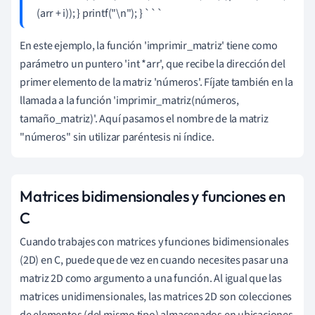
(arr + i)); } printf("\n"); } ```
En este ejemplo, la función 'imprimir_matriz' tiene como
parámetro un puntero 'int *arr', que recibe la dirección del
primer elemento de la matriz 'números'. Fíjate también en la
llamada a la función 'imprimir_matriz(números,
tamaño_matriz)'. Aquí pasamos el nombre de la matriz
"números" sin utilizar paréntesis ni índice.
Matrices bidimensionales y funciones en
C
Cuando trabajes con matrices y funciones bidimensionales
(2D) en C, puede que de vez en cuando necesites pasar una
matriz 2D como argumento a una función. Al igual que las
matrices unidimensionales, las matrices 2D son colecciones
de elementos (del mismo tipo) almacenados en ubicaciones