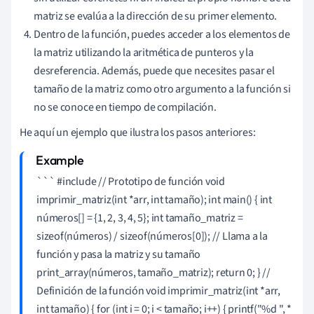
matriz se evalúa a la dirección de su primer elemento.
Dentro de la función, puedes acceder a los elementos de
la matriz utilizando la aritmética de punteros y la
desreferencia. Además, puede que necesites pasar el
tamaño de la matriz como otro argumento a la función si
no se conoce en tiempo de compilación.
He aquí un ejemplo que ilustra los pasos anteriores:
``` #include
// Prototipo de función void
imprimir_matriz(int *arr, int tamaño); int main() { int
números[] = {1, 2, 3, 4, 5}; int tamaño_matriz =
sizeof(números) / sizeof(números[0]); // Llama a la
función y pasa la matriz y su tamaño
print_array(números, tamaño_matriz); return 0; } //
Definición de la función void imprimir_matriz(int *arr,
int tamaño) { for (int i = 0; i < tamaño; i++) { printf("%d ", *