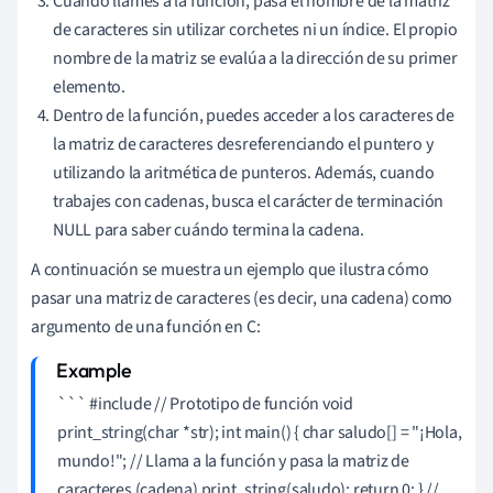
Cuando llames a la función, pasa el nombre de la matriz
de caracteres sin utilizar corchetes ni un índice. El propio
nombre de la matriz se evalúa a la dirección de su primer
elemento.
Dentro de la función, puedes acceder a los caracteres de
la matriz de caracteres desreferenciando el puntero y
utilizando la aritmética de punteros. Además, cuando
trabajes con cadenas, busca el carácter de terminación
NULL para saber cuándo termina la cadena.
A continuación se muestra un ejemplo que ilustra cómo
pasar una matriz de caracteres (es decir, una cadena) como
argumento de una función en C:
``` #include
// Prototipo de función void
print_string(char *str); int main() { char saludo[] = "¡Hola,
mundo!"; // Llama a la función y pasa la matriz de
caracteres (cadena) print_string(saludo); return 0; } //