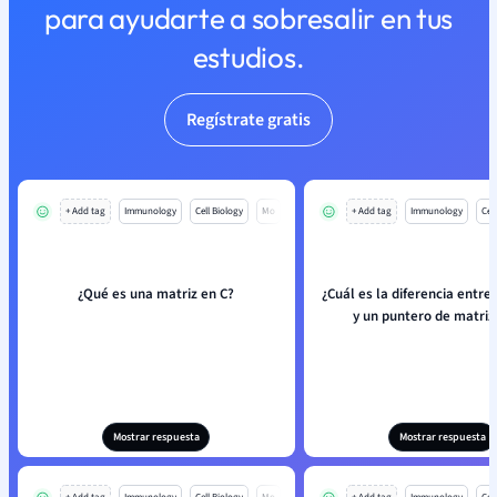
para ayudarte a sobresalir en tus
estudios.
Regístrate gratis
+ Add tag
Immunology
Cell Biology
Mo
+ Add tag
Immunology
Cell
¿Qué es una matriz en C?
¿Cuál es la diferencia entre
y un puntero de matriz
Mostrar respuesta
Mostrar respuesta