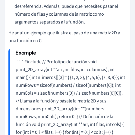
desreferencia. Además, puede que necesites pasar el
número de filas y columnas de la matriz como
argumentos separados a la función.
He aquí un ejemplo que ilustra el paso de una matriz 2D a
una función en C:
``` #include
// Prototipo de función void
print_2D_array(int **arr, int filas, int columnas); int
main() { int números[][3] = { {1, 2, 3}, {4, 5, 6}, {7, 8, 9} }; int
numRows = sizeof(numbers) / sizeof(numbers[0]); int
numCols = sizeof(numbers[0]) / sizeof(numbers[0][0]);
// Llama a la función y pásale la matriz 2D y sus
dimensiones print_2D_array((int **)numbers,
numRows, numCols); return 0; } // Definición de la
función void print_2D_array(int **arr, int filas, int cols) {
for (int i = 0; i < filas; i++) { for (int j = 0; j < cols; j++) {