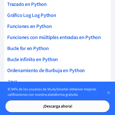
Trazado en Python
Gráfico Log Log Python
Funciones en Python
Funciones con múltiples entradas en Python
Bucle for en Python
Bucle infinito en Python
Ordenamiento de Burbuja en Python
Java
El 94% de los usuarios de StudySmarter obtienen mejores
JavaScript
calificaciones con nuestra plataforma gratuita.
Tarjetas de estudio
Tarjetas de estudio
Algoritmo en C
¡Descarga ahora!
Error lógico