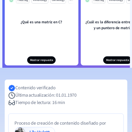
+ Add tag
Immunology
Cell Biology
Mo
+ Add tag
Immunology
Cell
¿Qué es una matriz en C?
¿Cuál es la diferencia entre
y un puntero de matriz
Mostrar respuesta
Mostrar respuesta
Contenido verificado
Última actualización: 01.01.1970
Tiempo de lectura: 16 min
Proceso de creación de contenido diseñado por