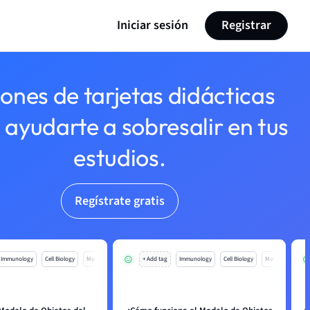
Iniciar sesión
Registrar
lones de tarjetas didácticas
 ayudarte a sobresalir en tus
estudios.
Regístrate gratis
Immunology
Cell Biology
Mo
+ Add tag
Immunology
Cell Biology
Mo