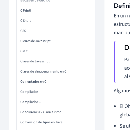
Bucles en Javascript
Defin
C Printf
En un n
C Sharp
estruct
CSS
manipu
Cierres de Javascript
Cin C
Pa
Clases de Javascript
ac
Clases de almacenamiento en C
al
Comentarios en C
Algunos
Compilador
Compilador C
El O
Concurrencia vs Paralelismo
glob
Conversión de Tipos en Java
Se u