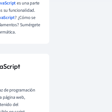
vaScript
es una parte
s su funcionalidad.
vaScript
? ¿Cómo se
undamentos? Sumérgete
ormática.
aScript
faz de programación
la página web,
ntenido del
ble en script.