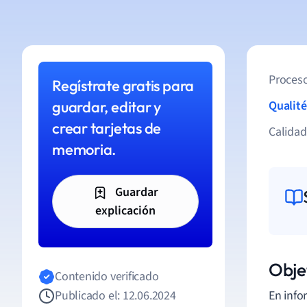
Proceso
Regístrate gratis para
guardar, editar y
Qualité
crear tarjetas de
Calida
memoria.
Guardar
explicación
Obje
Contenido verificado
Publicado el: 12.06.2024
En info