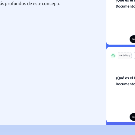
¿Qué es el
ás profundos de este concepto
Documento 
M
+ Add tag
¿Qué es el
Documento 
M