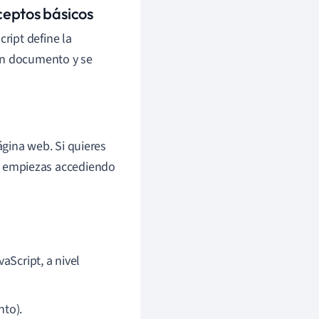
ceptos básicos
ript define la
un documento y se
gina web. Si quieres
e empiezas accediendo
aScript, a nivel
nto).