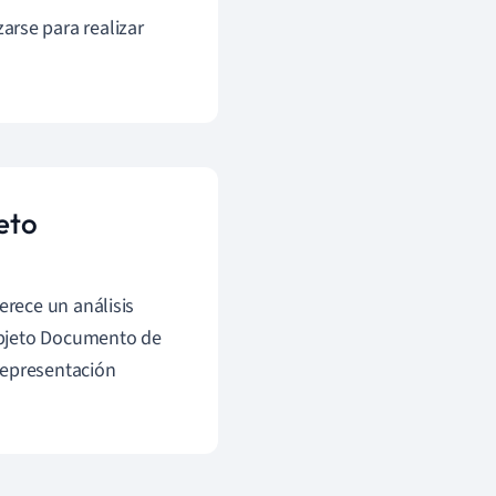
rse para realizar
eto
rece un análisis
Objeto Documento de
representación