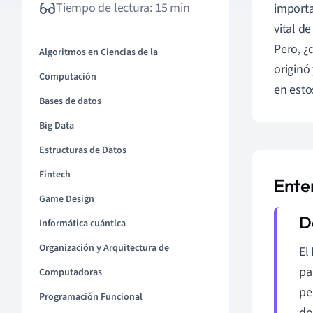
Tiempo de lectura: 15 min
import
vital d
Pero, ¿
Algoritmos en Ciencias de la
originó
Computación
en esto
Bases de datos
Big Data
Estructuras de Datos
Fintech
Ente
Game Design
Informática cuántica
Organización y Arquitectura de
El
pa
Computadoras
pe
Programación Funcional
do