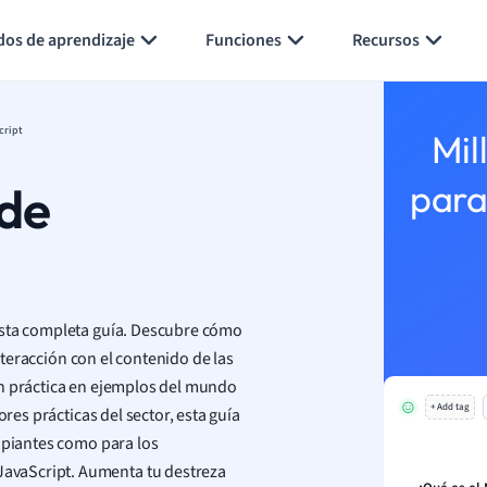
Generar tarjetas de aprendizaje
Resumir página
dos de aprendizaje
Funciones
Recursos
cript
Mil
de
para
sta completa guía. Descubre cómo
interacción con el contenido de las
ón práctica en ejemplos del mundo
+ Add tag
ores prácticas del sector, esta guía
cipiantes como para los
avaScript. Aumenta tu destreza