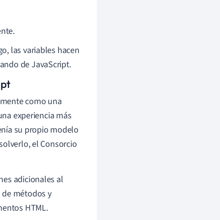
nte.
go, las variables hacen
mando de JavaScript.
ipt
almente como una
 una experiencia más
tenía su propio modelo
solverlo, el Consorcio
nes adicionales al
n de métodos y
umentos HTML.