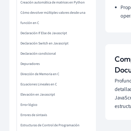
Creación automática de matrices en Python
Prop
Cómo devolver múltiples valores desde una
oper
función en C
Declaración If Else de Javascript
Declaración Switch en Javascript
Declaración condicional
Comp
Depuradores
Docu
Dirección de Memoria en C
Profund
Ecuaciones Lineales en C
detalla
Elevación en Javascript
JavaScr
Error lógico
estructu
Errores de sintaxis
Estructuras de Control de Programación