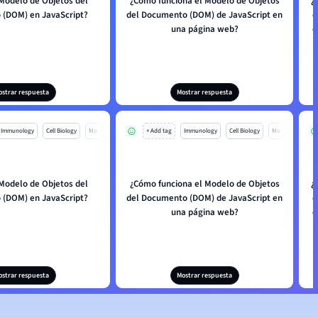
 Modelo de Objetos del
¿Cómo funciona el Modelo de Objetos
¿
(DOM) en JavaScript?
del Documento (DOM) de JavaScript en
d
una página web?
c
ostrar respuesta
Mostrar respuesta
Immunology
Cell Biology
Mo
+ Add tag
Immunology
Cell Biology
Mo
 Modelo de Objetos del
¿Cómo funciona el Modelo de Objetos
¿
(DOM) en JavaScript?
del Documento (DOM) de JavaScript en
d
una página web?
c
ostrar respuesta
Mostrar respuesta