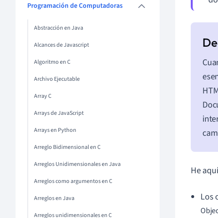
Programación de Computadoras
Abstracción en Java
Alcances de Javascript
Cuan
Algoritmo en C
esen
Archivo Ejecutable
HTML
Array C
Docu
Arrays de JavaScript
inte
Arrays en Python
camb
Arreglo Bidimensional en C
Arreglos Unidimensionales en Java
He aquí
Arreglos como argumentos en C
Los 
Arreglos en Java
Objec
Arreglos unidimensionales en C