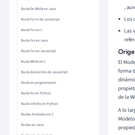
, au
Bucle Do While en Java
Los 
Bucle For In de Javascript
Las 
Bucle For en C
refe
Bucle For en Java
Orige
Bucle For en Javascript
El Mode
Bucle While en C
forma d
Bucle de eventos de Javascript
dinámic
Bucle en programación
propiet
Bucle for en Python
de la W
Bucle infinito en Python
A lo la
Bucles Anidados en C
Modelo 
Bucles en Java
propie