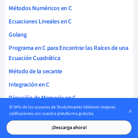
Métodos Numéricos en C
Ecuaciones Lineales en C
Golang
Programa en C para Encontrar las Raíces de una
Ecuación Cuadrática
Método de la secante
Integración en C
Dirección de Memoria en C
El 94% de los usuarios de StudySmarter obtienen mejores
Cómo devolver múltiples valores desde una
calificaciones con nuestra plataforma gratuita.
función en C
Tarjetas de estudio
Tarjetas de estudio
¡Descarga ahora!
Formateo de Cadenas en C