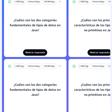
+ Add tag
Immunology
Cell Biology
Mo
+ Add tag
Immunology
Cell
¿Cuáles son las dos categorías
¿Cuáles son las princi
fundamentales de tipos de datos en
características de los tipo
Java?
no primitivos en Ja
Mostrar respuesta
Mostrar respuesta
+ Add tag
Immunology
Cell Biology
Mo
+ Add tag
Immunology
Cell
¿Cuáles son las dos categorías
¿Cuáles son las princi
fundamentales de tipos de datos en
características de los tipo
Java?
no primitivos en Ja