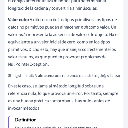
El código anterior utiliza métodos para determinar la
longitud de la cadena y convertirla a minúsculas.
Valor nulo:
A diferencia de los tipos primitivos, los tipos de
datos no primitivos pueden almacenar
null
como valor. Un
valor
nulo
representa la ausencia de valor o de objeto. No es
equivalente a un valor inicial de cero, como en los tipos
primitivos. Dicho esto, hay que manejar correctamente los
valores nulos, ya que pueden provocar problemas de
NullPointerException.
String str = null; // almacena una referencia nula str.length(); // lanzaría
En este caso, se llama al método longitud sobre una
referencia nula, lo que provoca un error. Por tanto, siempre
es una buena práctica comprobar si hay nulos antes de
invocar métodos.