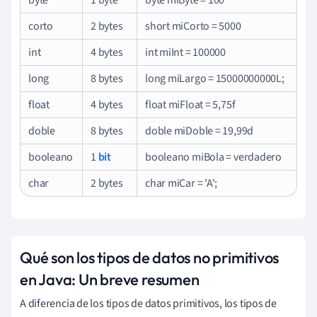
corto
2 bytes
short miCorto = 5000
int
4 bytes
int miInt = 100000
long
8 bytes
long miLargo = 15000000000L;
float
4 bytes
float miFloat = 5,75f
doble
8 bytes
doble miDoble = 19,99d
booleano
1
bit
booleano miBola = verdadero
char
2 bytes
char miCar = 'A';
Qué son los tipos de datos no primitivos
en Java: Un breve resumen
A diferencia de los tipos de datos primitivos, los tipos de