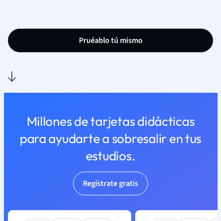
Pruéablo tú mismo
Millones de tarjetas didácticas
para ayudarte a sobresalir en tus
estudios.
Regístrate gratis