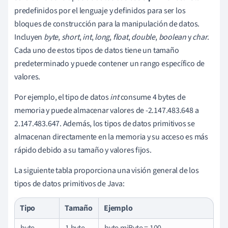
predefinidos por el lenguaje y definidos para ser los
bloques de construcción para la manipulación de datos.
Incluyen
byte
,
short
,
int
,
long
,
float
,
double
,
boolean
y
char
.
Cada uno de estos tipos de datos tiene un tamaño
predeterminado y puede contener un rango específico de
valores.
Por ejemplo, el tipo de datos
int
consume 4 bytes de
memoria y puede almacenar valores de -2.147.483.648 a
2.147.483.647. Además, los tipos de datos primitivos se
almacenan directamente en la memoria y su acceso es más
rápido debido a su tamaño y valores fijos.
La siguiente tabla proporciona una visión general de los
tipos de datos primitivos de Java:
Tipo
Tamaño
Ejemplo
byte
1 byte
byte miByte = 100