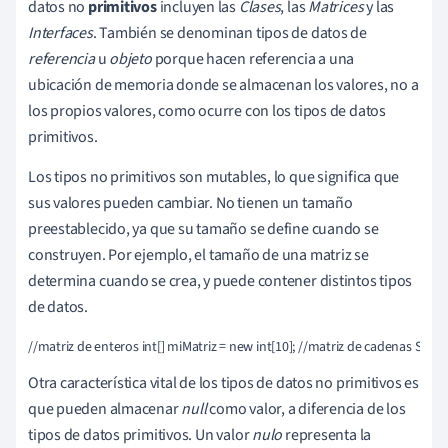
datos no
primitivos
incluyen las
Clases
, las
Matrices
y las
Interfaces
. También se denominan tipos de datos de
referencia
u
objeto
porque hacen referencia a una
ubicación de memoria donde se almacenan los valores, no a
los propios valores, como ocurre con los tipos de datos
primitivos.
Los tipos no primitivos son mutables, lo que significa que
sus valores pueden cambiar. No tienen un tamaño
preestablecido, ya que su tamaño se define cuando se
construyen. Por ejemplo, el tamaño de una matriz se
determina cuando se crea, y puede contener distintos tipos
de datos.
//matriz de enteros int[] miMatriz = new int[10]; //matriz de cadenas Stri
Otra característica vital de los tipos de datos no primitivos es
que pueden almacenar
null
como valor, a diferencia de los
tipos de datos primitivos. Un valor
nulo
representa la